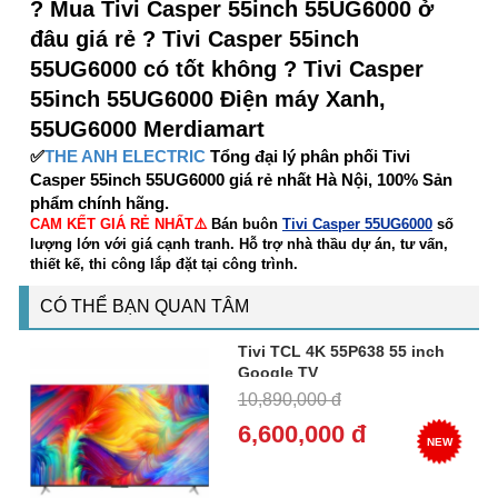
? Mua Tivi Casper 55inch 55UG6000 ở
đâu giá rẻ ? Tivi Casper 55inch
55UG6000 có tốt không ? Tivi Casper
55inch 55UG6000 Điện máy Xanh,
55UG6000 Merdiamart
✅
THE ANH ELECTRIC
Tổng đại lý phân phối Tivi
Casper 55inch 55UG6000 giá rẻ nhất Hà Nội, 100% Sản
phẩm chính hãng.
CAM KẾT GIÁ RẺ NHẤT⚠️
Bán buôn
Tivi Casper 55UG6000
số
lượng lớn với giá cạnh tranh. Hỗ trợ nhà thầu dự án, tư vấn,
thiết kế, thi công lắp đặt tại công trình.
CÓ THỂ BẠN QUAN TÂM
Tivi TCL 4K 55P638 55 inch
Google TV
10,890,000 đ
6,600,000 đ
NEW