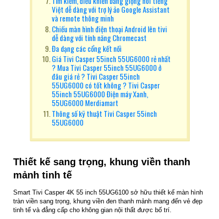
Tìm kiếm, điều khiển bằng giọng nói tiếng
Việt dễ dàng với trợ lý ảo Google Assistant
và remote thông minh
Chiếu màn hình điện thoại Android lên tivi
dễ dàng với tính năng Chromecast
Đa dạng các cổng kết nối
Giá Tivi Casper 55inch 55UG6000 rẻ nhất
? Mua Tivi Casper 55inch 55UG6000 ở
đâu giá rẻ ? Tivi Casper 55inch
55UG6000 có tốt không ? Tivi Casper
55inch 55UG6000 Điện máy Xanh,
55UG6000 Merdiamart
Thông số kỹ thuật Tivi Casper 55inch
55UG6000
Thiết kế sang trọng, khung viền thanh
mảnh tinh tế
Smart Tivi Casper 4K 55 inch 55UG6100 sở hữu thiết kế màn hình
tràn viền sang trọng, khung viền đen thanh mảnh mang đến vẻ đẹp
tinh tế và đẳng cấp cho không gian nội thất được bố trí.