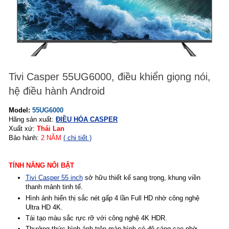
Tivi Casper 55UG6000, điều khiển giọng nói,
hệ điều hành Android
Model:
55UG6000
Hãng sản xuất:
ĐIỀU HÒA CASPER
Xuất xứ:
Thái Lan
Bảo hành:
2
NĂM
( chi tiết )
TÍNH NĂNG NỔI BẬT
Tivi Casper 55 inch
sở hữu thiết kế sang trọng, khung viền
thanh mảnh tinh tế.
Hình ảnh hiển thị sắc nét gấp 4 lần Full HD nhờ công nghệ
Ultra HD 4K.
Tái tạo màu sắc rực rỡ với công nghệ 4K HDR.
Thưởng thức hình ảnh trên màn hình có độ sáng cao nhờ