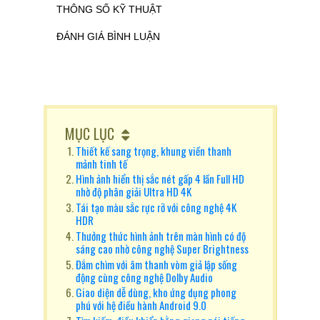
THÔNG SỐ KỸ THUẬT
ĐÁNH GIÁ BÌNH LUẬN
MỤC LỤC
Thiết kế sang trọng, khung viền thanh
mảnh tinh tế
Hình ảnh hiển thị sắc nét gấp 4 lần Full HD
nhờ độ phân giải Ultra HD 4K
Tái tạo màu sắc rực rỡ với công nghệ 4K
HDR
Thưởng thức hình ảnh trên màn hình có độ
sáng cao nhờ công nghệ Super Brightness
Đắm chìm với âm thanh vòm giả lập sống
động cùng công nghệ Dolby Audio
Giao diện dễ dùng, kho ứng dụng phong
phú với hệ điều hành Android 9.0