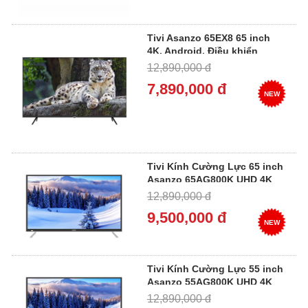
Tivi Asanzo 65EX8 65 inch
4K, Android, Điều khiển
giọng nói
12,890,000 đ
7,890,000 đ
NEW
Tivi Kính Cường Lực 65 inch
Asanzo 65AG800K UHD 4K
12,890,000 đ
9,500,000 đ
NEW
Tivi Kính Cường Lực 55 inch
Asanzo 55AG800K UHD 4K
12,890,000 đ