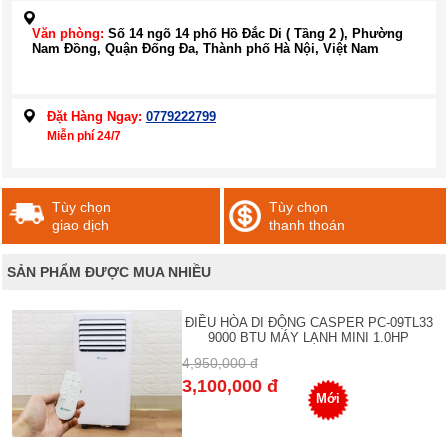
Văn phòng:
Số 14 ngõ 14 phố Hồ Đắc Di ( Tầng 2 ), Phường
Nam Đồng, Quận Đống Đa, Thành phố Hà Nội, Việt Nam
Đặt Hàng Ngay:
0779222799
Miễn phí 24/7
Tùy chọn
Tùy chọn
giao dịch
thanh thoán
SẢN PHẨM ĐƯỢC MUA NHIỀU
ĐIỀU HÒA DI ĐỘNG CASPER PC-09TL33
9000 BTU MÁY LẠNH MINI 1.0HP
4,950,000 đ
3,100,000 đ
Mới