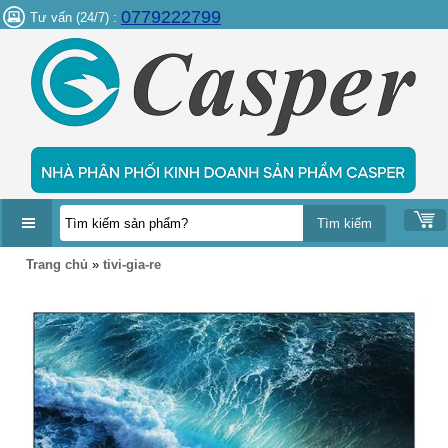
0779222799
Tư vấn (24/7) :
DANH
Trang chủ
»
tivi-gia-re
MỤC
SẢN
PHẨM