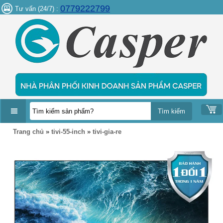
0779222799
Tư vấn (24/7) :
DANH
Trang chủ
»
tivi-55-inch
»
tivi-gia-re
MỤC
SẢN
PHẨM