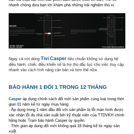
nhanh chóng đưa bạn tới khám phá những trải nghiệm thú vị.
smart tivi casper
smart tivi casper
Tivi Casper
Ngay cả với dòng
tiêu chuẩn không sử dụng hệ
điều hành, chiếc điều khiển sẽ là trợ thủ đắc lực cho việc truy cập
nhanh vào cách tính năng căn bản và hơn thế nữa.
smart tivi casper
smart tivi casper
BẢO HÀNH 1 ĐỔI 1 TRONG 12 THÁNG
smart tivi casper
Casper
áp dụng chính sách đổi mới sản phẩm cùng loại trong thời
gian 01 năm kể từ ngày mua hàng:
- Áp dụng trong 1 năm đầu đối với sản phẩm bị lỗi màn hình được
xác nhận lỗi do nhà sản xuất bởi kỹ thuật viên của TTDVKH chính
hãng hoặc Trạm bảo hành Casper ủy quyền.
- Thời gian áp dụng đổi mới không quá 18 tháng kể từ ngày sản
xuất.