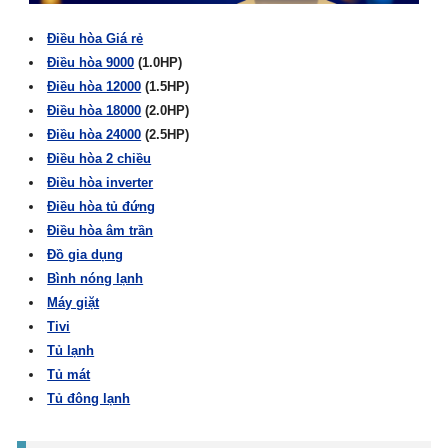
Điều hòa Giá rẻ
Điều hòa 9000
(1.0HP)
Điều hòa 12000
(1.5HP)
Điều hòa 18000
(2.0HP)
Điều hòa 24000
(2.5HP)
Điều hòa 2 chiều
Điều hòa inverter
Điều hòa tủ đứng
Điều hòa âm trần
Đồ gia dụng
Bình nóng lạnh
Máy giặt
Tivi
Tủ lạnh
Tủ mát
Tủ đông lạnh