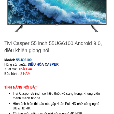
Tivi Casper 55 inch 55UG6100 Android 9.0,
điều khiển giọng nói
Model:
55UG6100
Hãng sản xuất:
ĐIỀU HÒA CASPER
Xuất xứ:
Thái Lan
Bảo hành:
2
NĂM
TÍNH NĂNG NỔI BẬT
Tivi Casper 55 inch sở hữu thiết kế sang trọng, khung viền
thanh mảnh tinh tế.
Hình ảnh hiển thị sắc nét gấp 4 lần Full HD nhờ công nghệ
Ultra HD 4K.
Tái tạo màu sắc rực rỡ với công nghệ 4K HDR.