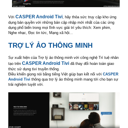
smart tivi casper
CASPER Android Tivi
Với
, hãy thỏa sức truy cập kho ứng
dụng bản quyền với những bản cập nhập mới nhất của các ứng
dụng phổ biến trong mọi lĩnh vực giải trí yêu thích: Xem phim,
Nghe nhạc, Đọc tin tức, Mạng xã hội...
smart tivi casper
TRỢ LÝ ẢO THÔNG MINH
smart tivi casper
Sự xuất hiện của Trợ lý ảo thông minh với công nghệ Trí tuệ nhân
CASPER Android Tivi
tạo trên
đã thay đổi hoàn toàn giao
thức sử dụng tivi truyền thống.
Điều khiển giọng nói bằng tiếng Việt giúp bạn kết nối với
CASPER
Android Tivi
thông qua trợ lý ảo thông minh mang tới cho bạn sự
trải nghiệm tuyệt vời.
smart tivi casper