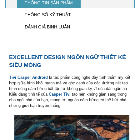
THÔNG TIN SẢN PHẨM
THÔNG SỐ KỸ THUẬT
ĐÁNH GIÁ BÌNH LUẬN
smart tivi casper
EXCELLENT DESIGN NGÔN NGỮ THIẾT KẾ
SIÊU MỎNG
smart tivi casper
Tivi Casper Android
là tác phẩm công nghệ đầy tính thẩm mỹ kết
hợp giữa hình khối mạnh mẽ và góc cạnh của các đường nét tạo
hình cùng cảm hứng bất tận từ không gian kỳ vĩ của dải ngân hà.
Kiểu dáng tinh tế của
Casper Tivi
tạo nên không gian sang trọng
cho ngôi nhà của bạn, mạng tới nguồn cảm hứng có thể bứt phá
những giới hạn truyền thống.
smart tivi casper