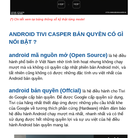
(*) Chi tiết xem tại bảng thông số kỹ thật từng model
smart tivi casper
ANDROID TIVI CASPER BẢN QUYỀN CÓ GÌ
NỔI BẬT ?
smart tivi casper
android mã nguồn mở (Open Source)
là hệ điều
hành phổ biến ở Việt Nam nhờ tính linh hoạt nhưng không chạy
mượt mà và không có quyền cập nhật phiên bản Android mới, và
tất nhiên cũng không có được những đặc tính ưu việt nhất của
Android bản quyền.
smart tivi casper
android bản quyền
(Offcial)
l
à hệ điều hành cho Tivi
do Google cấp bản quyền. Để được Google cấp quyền sử dụng,
Tivi của hãng nhất thiết đáp ứng được những yêu cầu khắt khe
của Google về tương thích phần cứng (Hardware) nhằm đảm bảo
hệ điều hành Android chạy mượt mà nhất, nhanh nhất và có thể
sử dụng được hết những quyền lợi và sự ưu việt của hệ điều
hành Android bản quyền mang lại.
smart tivi casper