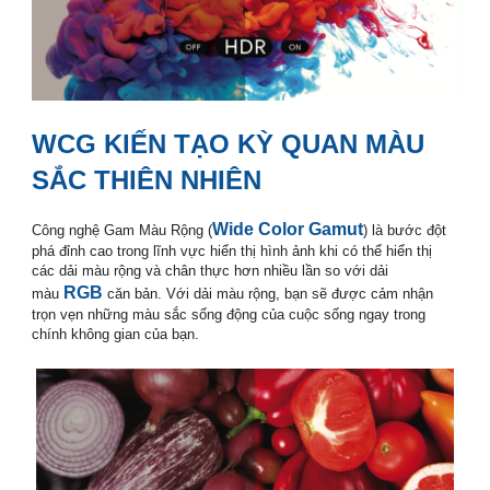
smart tivi casper
WCG KIẾN TẠO KỲ QUAN MÀU
SẮC THIÊN NHIÊN
smart tivi casper
Wide Color Gamut
Công nghệ Gam Màu Rộng (
) là bước đột
phá đỉnh cao trong lĩnh vực hiển thị hình ảnh khi có thể hiển thị
các dải màu rộng và chân thực hơn nhiều lần so với dải
RGB
màu
căn bản. Với dải màu rộng, bạn sẽ được cảm nhận
trọn vẹn những màu sắc sống động của cuộc sống ngay trong
chính không gian của bạn.
smart tivi casper