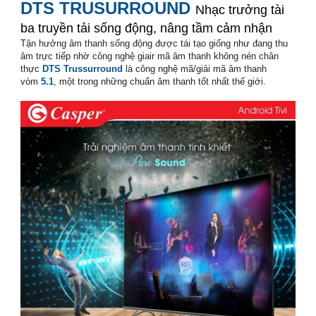
DTS TRUSURROUND
Nhạc trưởng tài
ba truyền tải sống động, nâng tầm cảm nhận
Tận hưởng âm thanh sống động được tái tạo giống như đang thu
âm trực tiếp nhờ công nghệ giair mã âm thanh không nén chân
thực
DTS Trussurround
là công nghệ mã/giải mã âm thanh
vòm
5.1
, một trong những chuẩn âm thanh tốt nhất thế giới.
smart tivi casper