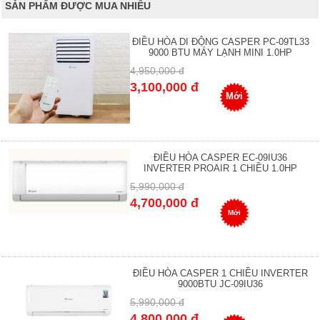
SẢN PHẨM ĐƯỢC MUA NHIỀU
ĐIỀU HÒA DI ĐỘNG CASPER PC-09TL33
9000 BTU MÁY LẠNH MINI 1.0HP
4,950,000 đ
3,100,000 đ
Mới
ĐIỀU HÒA CASPER EC-09IU36
INVERTER PROAIR 1 CHIỀU 1.0HP
5,990,000 đ
4,700,000 đ
Mới
ĐIỀU HÒA CASPER 1 CHIỀU INVERTER
9000BTU JC-09IU36
5,990,000 đ
4,800,000 đ