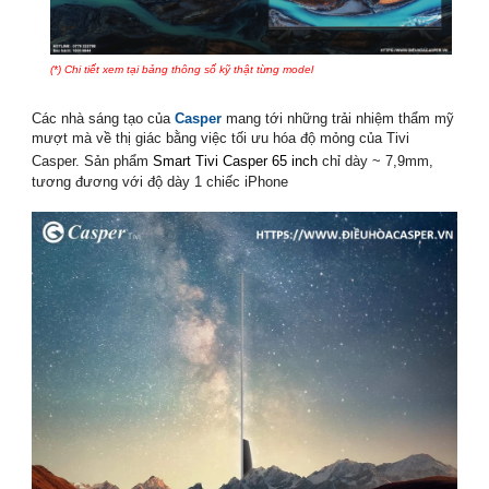
(*) Chi tiết xem tại bảng thông số kỹ thật từng model
smart tivi casper
Các nhà sáng tạo của
Casper
mang tới những trải nhiệm thẩm mỹ
mượt mà về thị giác bằng việc tối ưu hóa độ mỏng của Tivi
Casper. Sản phẩm
Smart Tivi Casper 65 inch
chỉ dày ~
7,9mm,
tương đương với độ dày 1 chiếc iPhone
smart tivi casper