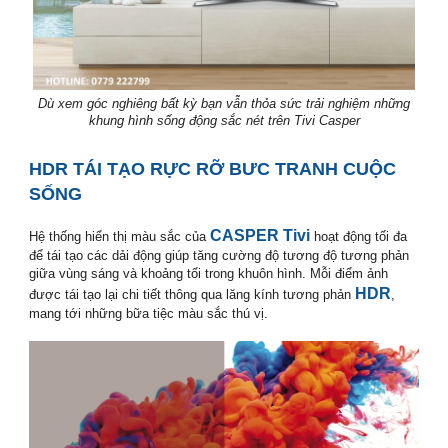
Dù xem góc nghiêng bất kỳ bạn vẫn thỏa sức trải nghiệm những
khung hình sống động sắc nét trên Tivi Casper
smart tivi casper
HDR TÁI TẠO RỰC RỠ BƯC TRANH CUỘC
SỐNG
smart tivi casper
CASPER Tivi
Hệ thống hiển thị màu sắc của
hoạt động tối đa
để tái tạo các dải động giúp tăng cường độ tương độ tương phản
giữa vùng sáng và khoảng tối trong khuôn hình. Mỗi điểm ảnh
HDR
được tái tạo lại chi tiết thông qua lăng kính tương phản
,
mang tới những bữa tiệc màu sắc thú vị.
smart tivi casper