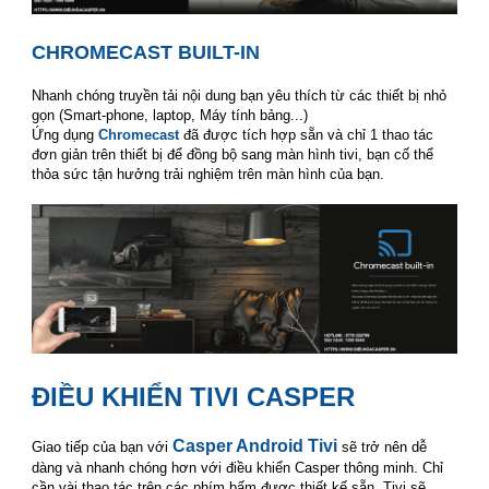
smart tivi casper
CHROMECAST BUILT-IN
smart tivi casper
Nhanh chóng truyền tải nội dung bạn yêu thích từ các thiết bị nhỏ
gọn (Smart-phone, laptop, Máy tính bảng...)
Ứng dụng
Chromecast
đã được tích hợp sẵn và chỉ 1 thao tác
đơn giản trên thiết bị để đồng bộ sang màn hình tivi, bạn cố thể
thỏa sức tận hưởng trải nghiệm trên màn hình của bạn.
smart tivi casper
smart tivi casper
ĐIỀU KHIỂN TIVI CASPER
smart tivi casper
Casper Android Tivi
Giao tiếp của bạn với
sẽ trở nên dễ
dàng và nhanh chóng hơn với điều khiển Casper thông minh. Chỉ
cần vài thao tác trên các phím bấm được thiết kế sẵn, Tivi sẽ