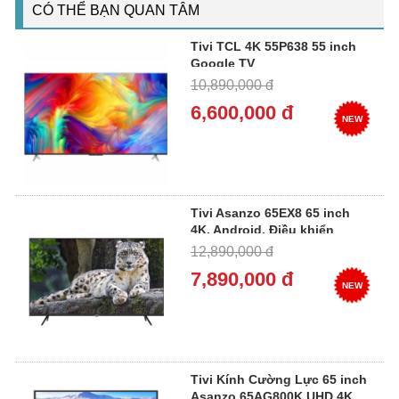
CÓ THỂ BẠN QUAN TÂM
Tivi TCL 4K 55P638 55 inch
Google TV
10,890,000 đ
6,600,000 đ
NEW
Tivi Asanzo 65EX8 65 inch
4K, Android, Điều khiển
giọng nói
12,890,000 đ
7,890,000 đ
NEW
Tivi Kính Cường Lực 65 inch
Asanzo 65AG800K UHD 4K