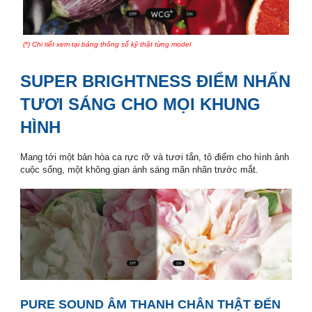
(*) Chi tiết xem tại bảng thông số kỹ thật từng model
smart tivi casper
SUPER BRIGHTNESS ĐIỂM NHẤN
TƯƠI SÁNG CHO MỌI KHUNG
HÌNH
smart tivi casper
Mang tới một bản hòa ca rực rỡ và tươi tắn, tô điểm cho hình ảnh
cuộc sống, một không gian ánh sáng mãn nhãn trước mắt.
smart tivi casper
smart tivi casper
PURE SOUND ÂM THANH CHÂN THẬT ĐẾN