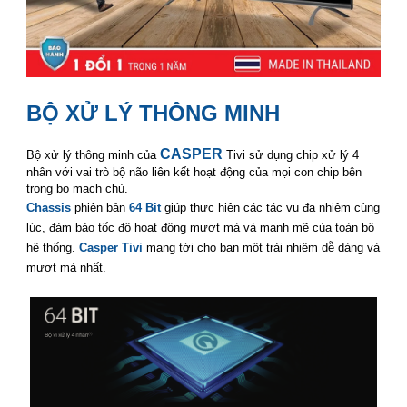
smart tivi casper
BỘ XỬ LÝ THÔNG MINH
smart tivi casper
CASPER
Bộ xử lý thông minh của
Tivi sử dụng chip xử lý 4
nhân với vai trò bộ não liên kết hoạt động của mọi con chip bên
trong bo mạch chủ.
Chassis
phiên bản
64 Bit
giúp thực hiện các tác vụ đa nhiệm cùng
lúc, đảm bảo tốc độ hoạt động mượt mà và mạnh mẽ của toàn bộ
hệ thống.
Casper Tivi
mang tới cho bạn một trải nhiệm dễ dàng và
mượt mà nhất.
smart tivi casper