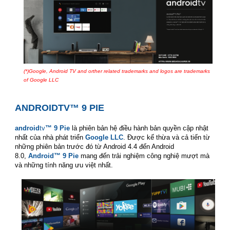
(*)Google, Android TV and orther related trademarks and logos are trademarks
of Google LLC
smart tivi casper
ANDROIDTV
™
9 PIE
smart tivi casper
android
tv
™ 9 Pie
là phiên bản hệ điều hành bản quyền cập nhật
nhất của nhà phát triển
Google LLC
. Được kế thừa và cả tiến từ
những phiên bản trước đó từ Android 4.4 đến Android
8.0,
Android™ 9 Pie
mang đến trải nghiệm công nghiệ mượt mà
và những tính năng ưu việt nhất.
smart tivi casper