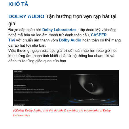
KHÓ TẢ
smart tivi casper
DOLBY AUDIO
Tận hưởng trọn vẹn rạp hát tại
gia
Được cấp phép bởi
Dolby Laboratories
- tập đoàn Mỹ với công
nghệ mã hóa và lọc âm thanh trứ danh toàn cầu,
CASPER
Tivi
với chuẩn âm thanh vòm
Dolby Audio
hoàn toàn có thể mang
cả rạp hát tới nhà bạn.
Việc thưởng ngoạn bữa tiệc giải trí sẽ hoàn hảo hơn bao giờ hết
khi những âm thanh tinh khiết nhất từ hệ thống loa chạm tới và
đánh thức từng giác quan của bạn.
smart tivi casper
(*)Dolby, Dolby Audio, and the double-D symbbol are trademarks of Dolby
Laboratories
smart tivi casper