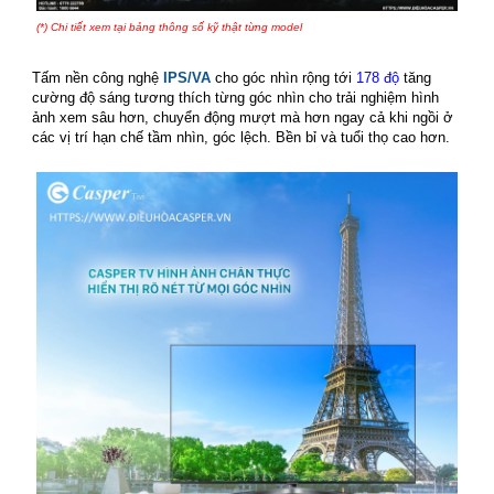
(*) Chi tiết xem tại bảng thông số kỹ thật từng model
smart tivi casper
Tấm nền công nghệ
IPS/VA
cho
góc nhìn rộng tới
178 độ
tăng
cường độ sáng tương thích từng góc nhìn cho trải nghiệm hình
ảnh xem sâu hơn, chuyển động mượt mà hơn ngay cả khi ngồi ở
các vị trí hạn chế tầm nhìn, góc lệch.
Bền bỉ và tuổi thọ cao hơn.
smart tivi casper