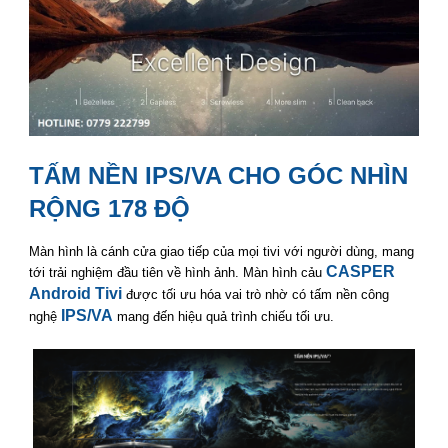
smart tivi casper
TẤM NỀN IPS/VA CHO GÓC NHÌN
RỘNG 178 ĐỘ
smart tivi casper
Màn hình là cánh cửa giao tiếp của mọi tivi với người dùng, mang
CASPER
tới trải nghiệm đầu tiên về hình ảnh. Màn hình cảu
Android Tivi
được tối ưu hóa vai trò nhờ có tấm nền công
IPS/VA
nghệ
mang đến hiệu quả trình chiếu tối ưu.
smart tivi casper