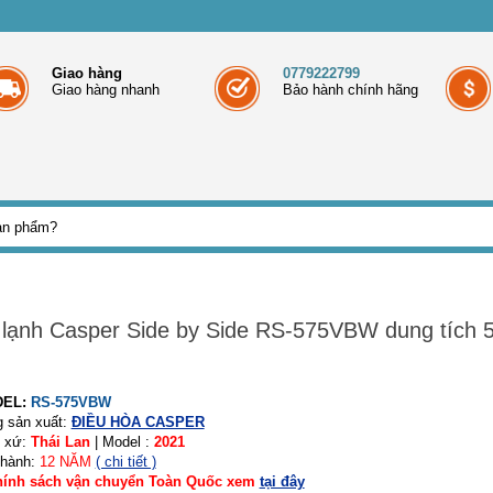
Giao hàng
0779222799
Giao hàng nhanh
Bảo hành chính hãng
 lạnh Casper Side by Side RS-575VBW dung tích 
DEL:
RS-575VBW
 sản xuất:
ĐIỀU HÒA CASPER
t xứ:
Thái Lan
|
Model :
2021
 hành:
1
2 NĂM
( chi tiết )
hính sách vận chuyển Toàn Quốc xem
tại đây