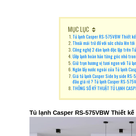
MỤC LỤC
Tủ lạnh Casper RS-575VBW Thiết kế
Thoải mái trữ đồ với sức chứa lên t
Công nghệ 2 dàn lạnh độc lập trên 
Ướp lạnh hoàn hảo từng góc nhỏ tr
Giữ trọn hương vị tươi ngon với Tủ
Ngăn lấy nước ngoài của Tủ lạnh C
Giá tủ lạnh Casper Side by side RS
đâu giá rẻ ? Tủ lạnh Casper RS-57
THÔNG SỐ KỸ THUẬT TỦ LẠNH CAS
Tủ lạnh Casper RS-575VBW Thiết kế