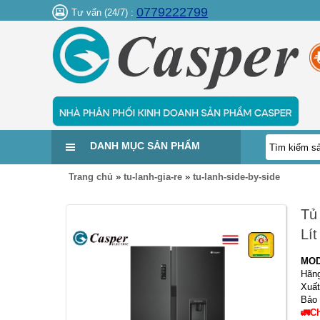
0779222799
Tư vấn (24/7) :
DANH MỤC SẢN PHẨM
Trang chủ
»
tu-lanh-gia-re
»
tu-lanh-side-by-side
Tủ
Lít
MO
Hãng
Xuấ
Bảo
🚛C