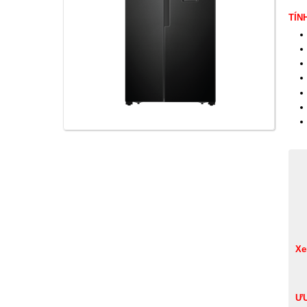
TÍN
Xe
ƯU