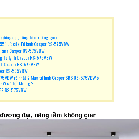
 đương đại, nâng tầm không gian
ới 551 Lít của Tủ lạnh Casper RS-575VBW
Tủ lạnh Casper RS-575VBW
ong Tủ lạnh Casper RS-575VBW
 lạnh Casper RS-575VBW
asper RS-575VBW
-575VBW rẻ nhất ? Mua tủ lạnh Casper SBS RS-575VBW ở
5VBW có tốt không ?
PER RS-575VBW
 đương đại, nâng tầm không gian