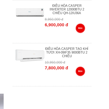
ĐIỀU HÒA CASPER
INVERTER 12000BTU 2
CHIỀU QH-12IU36A
8,950,000 đ
6,900,000 đ
Mới
ĐIỀU HÒA CASPER TẠO KHÍ
TƯƠI XH-09IF35 9000BTU 2
CHIỀU
10,950,000 đ
7,800,000 đ
Mới