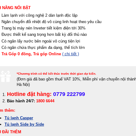
H NĂNG NỔI BẬT
Làm lạnh với công nghệ 2 dàn lạnh độc lập
Ngăn chuyển đổi nhiệt độ vô cùng linh hoạt theo yêu cầu
Trang bị máy nén Inveter tiết kiệm điện tới 30%
Được thiết kế sang trọng hơn bất kỳ đối thủ nào
Có ngăn lấy nước bên ngoài vô cùng tiện lợi
Có ngăn chứa thực phẩm đa dạng, thể tích lớn
Trả Góp 0 đồng, Trả góp Online
( chi tiết )
*Chương trình có thể kết thúc trước thời gian dự kiến.
(Đơn giá đã bao gồm thuế VAT 10%,
Miễn phí vận chuyển nội thàn
Hà Nội)
Hotline đặt hàng:
0779 222799
Bảo hành 24/7:
1800 6644
m thêm:
Tủ lạnh Casper
Tủ lạnh Side by Side
 ĐÃI THÊM