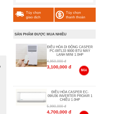
Tùy chọn
Tùy chọn
giao dịch
thanh thoán
SẢN PHẨM ĐƯỢC MUA NHIỀU
ĐIỀU HÒA DI ĐỘNG CASPER
PC-09TL33 9000 BTU MÁY
LẠNH MINI 1.0HP
4,950,000 đ
h
3,100,000 đ
Mới
ĐIỀU HÒA CASPER EC-
09IU36 INVERTER PROAIR 1
CHIỀU 1.0HP
5,990,000 đ
4,700,000 đ