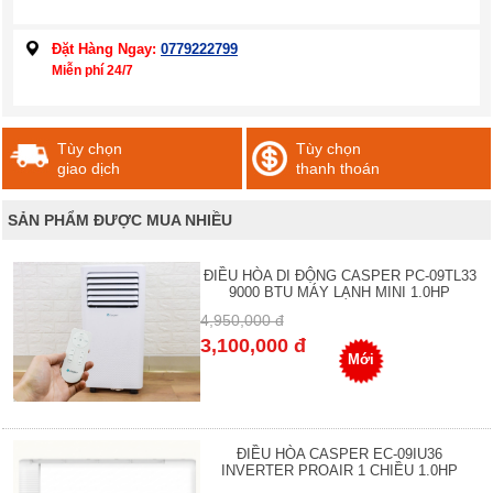
Đặt Hàng Ngay:
0779222799
Miễn phí 24/7
Tùy chọn
Tùy chọn
giao dịch
thanh thoán
SẢN PHẨM ĐƯỢC MUA NHIỀU
ĐIỀU HÒA DI ĐỘNG CASPER PC-09TL33
9000 BTU MÁY LẠNH MINI 1.0HP
4,950,000 đ
3,100,000 đ
Mới
ĐIỀU HÒA CASPER EC-09IU36
INVERTER PROAIR 1 CHIỀU 1.0HP