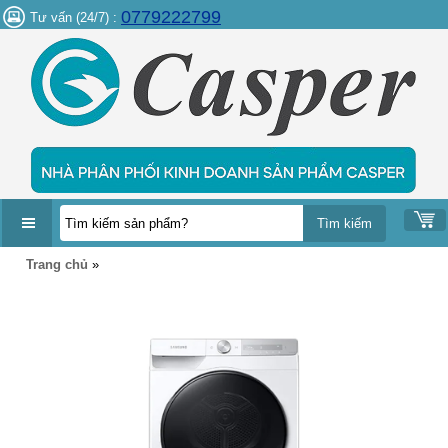
0779222799
Tư vấn (24/7) :
DANH
Trang chủ
»
MỤC
SẢN
PHẨM