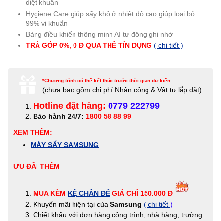
diệt khuẩn
Hygiene Care giúp sấy khô ở nhiệt độ cao giúp loại bỏ
99% vi khuẩn
Bảng điều khiển thông minh AI tự động ghi nhớ
TRẢ GÓP 0%, 0 Đ QUA THẺ TÍN DỤNG
( chi tiết )
*Chương trình có thể kết thúc trước thời gian dự kiến.
(c
hưa bao gồm chi phí Nhân công & Vật tư lắp đặt)
Hotline đặt hàng:
0779 222799
Bảo hành 24/7:
1800 58 88 99
XEM THÊM:
MÁY SẤY SAMSUNG
ƯU ĐÃI THÊM
MUA KÈM
KỆ CHÂN ĐẾ
GIÁ CHỈ 150.000 Đ
Khuyến mãi hiện tại của
Samsung
( chi tiết
)
Chiết khấu với đơn hàng công trình, nhà hàng, trường