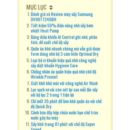
MỤC LỤC
Đánh giá và Review máy sấy Samsung
DV90T7240BH
Tiết kiệm 50% điện năng nhờ sấy bơm
nhiệt Heat Pump
Bảng điều khiển AI Control ghi nhớ, phân
tích, đề xuất chế độ sấy
Quần áo khô nhanh chóng mà vẫn giữ được
form dáng nhờ bộ 3 cảm biến Optimal Dry
Loại bỏ vi khuẩn hiệu quả nhờ công nghệ
sấy diệt khuẩn Hygiene Care
Chống nhăn áo quần hiệu quả nhờ chế độ
Wrinkle Prevent
Giặt khô khử mùi với công nghệ Air Wash
Lọc sạch xơ vải còn sót lại sau mỗi lần sấy
với bộ lọc 2 trong 1 tiện lợi
Chỉ mất 35 phút để làm khô quần áo với chế
độ Quick Dry
Cảnh báo đầy hộp chứa nước hạn chế tràn
nước gây hư máy
Sấy khô trong 81 phút với chế độ Super
Speed