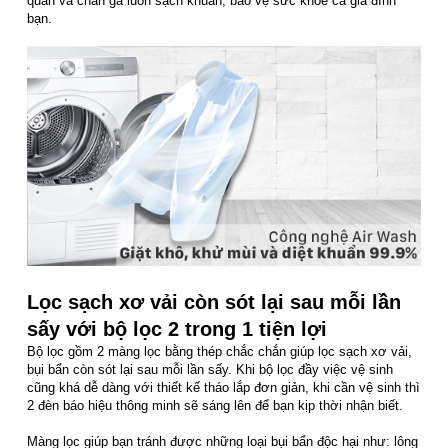
quần và chăn ga luôn sạch khuẩn, bảo vệ sức khỏe cả gia đình
bạn.
Lọc sạch xơ vải còn sót lại sau mỗi lần
sấy với bộ lọc 2 trong 1 tiện lợi
Bộ lọc gồm 2 màng lọc bằng thép chắc chắn giúp lọc sạch xơ vải,
bụi bẩn còn sót lại sau mỗi lần sấy. Khi bộ lọc đầy việc vệ sinh
cũng khá dễ dàng với thiết kế tháo lắp đơn giản, khi cần vệ sinh thì
2 đèn báo hiệu thông minh sẽ sáng lên để bạn kịp thời nhận biết.
Màng lọc giúp bạn tránh được những loại bụi bẩn độc hại như: lông