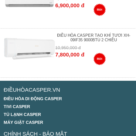
6,900,000 đ
Mới
ĐIỀU HÒA CASPER TẠO KHÍ TƯƠI XH-
09IF35 9000BTU 2 CHIỀU
10,950,000 đ
7,800,000 đ
Mới
ĐIỀUHÒACASPER.VN
ĐIỀU HÒA DI ĐỘNG CASPER
TIVI CASPER
TỦ LẠNH CASPER
MÁY GIẶT CASPER
CHÍNH SÁCH - BẢO MẬT