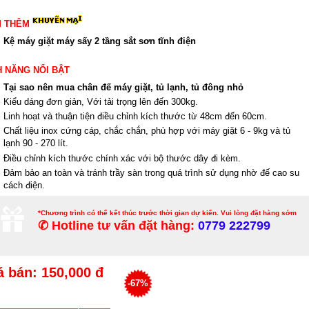
M THÊM
Kệ máy giặt máy sấy 2 tầng sắt sơn tĩnh điện
H NĂNG NỔI BẬT
Tại sao nên mua chân đế máy giặt, tủ lạnh, tủ đông nhỏ
Kiểu dáng đơn giản, Với tải trọng lên đến 300kg.
Linh hoạt và thuận tiện điều chỉnh kích thước từ 48cm đến 60cm.
Chất liệu inox cứng cáp, chắc chắn, phù hợp với máy giặt 6 - 9kg và tủ
lạnh 90 - 270 lít.
Điều chỉnh kích thước chính xác với bộ thước dây đi kèm.
Đảm bảo an toàn và tránh trầy sàn trong quá trình sử dụng nhờ đế cao su
cách điện.
*Chương trình có thể kết thúc trước thời gian dự kiến. Vui lòng đặt hàng sớm
✆ Hotline tư vấn đặt hàng:
0779 222799
á bán: 150,000 đ
-67%