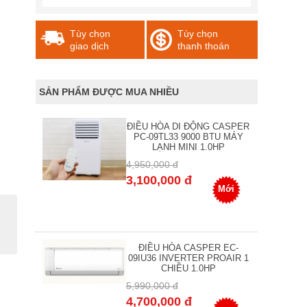
Tùy chọn
Tùy chọn
giao dịch
thanh thoán
SẢN PHẨM ĐƯỢC MUA NHIỀU
ĐIỀU HÒA DI ĐỘNG CASPER
PC-09TL33 9000 BTU MÁY
LẠNH MINI 1.0HP
4,950,000 đ
3,100,000 đ
Mới
ĐIỀU HÒA CASPER EC-
09IU36 INVERTER PROAIR 1
CHIỀU 1.0HP
5,990,000 đ
4,700,000 đ