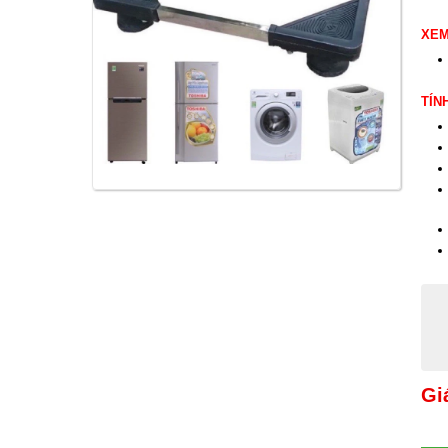
XE
TÍN
Gi