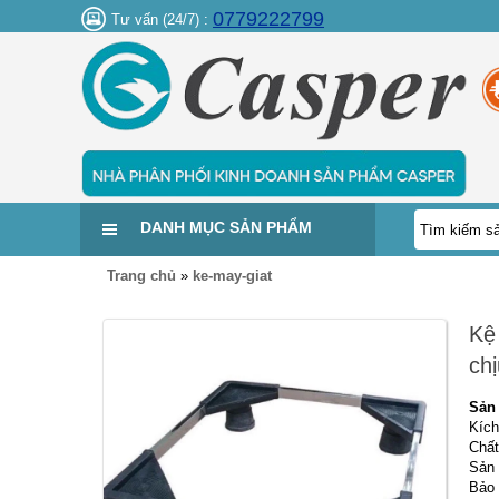
0779222799
Tư vấn (24/7) :
DANH MỤC SẢN PHẨM
Trang chủ
»
ke-may-giat
Kệ
chị
Sản
Kích
Chất
Sản 
Bảo 