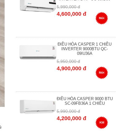
5,990,000 đ
4,600,000 đ
Mới
ĐIỀU HÒA CASPER 1 CHIỀU
INVERTER 9000BTU QC-
09IU36A
5,950,000 đ
4,900,000 đ
Mới
ĐIỀU HÒA CASPER 9000 BTU
SC-09FB36A 1 CHIỀU
5,990,000 đ
4,200,000 đ
KM
ù