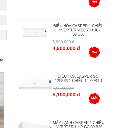
Mới
ĐIỀU HÒA CASPER 1 CHIỀU
INVERTER 9000BTU JC-
09IU36
5,990,000 đ
4,800,000 đ
Mới
c
ao
ĐIỀU HÒA CASPER SC-
12FS33 1 CHIỀU 12000BTU
6,950,000 đ
5,100,000 đ
Mới
MÁY LẠNH CASPER 1 CHIỀU
INVERTER 1 HP GC-09IB36