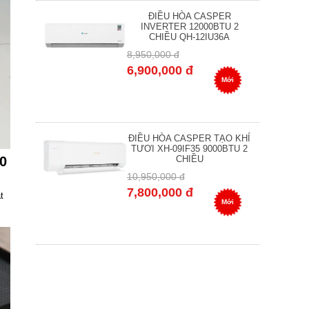
ĐIỀU HÒA CASPER
INVERTER 12000BTU 2
CHIỀU QH-12IU36A
8,950,000 đ
6,900,000 đ
Mới
ĐIỀU HÒA CASPER TẠO KHÍ
TƯƠI XH-09IF35 9000BTU 2
70
CHIỀU
10,950,000 đ
7,800,000 đ
t
Mới