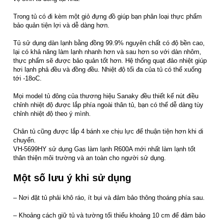
Trong tủ có đi kèm một giỏ đựng đồ giúp bạn phân loại thực phẩm
bảo quản tiện lợi và dễ dàng hơn.
Tủ sử dụng dàn lạnh bằng đồng 99.9% nguyên chất có độ bền cao,
lại có khả năng làm lạnh nhanh hơn và sau hơn so với dàn nhôm,
thực phẩm sẽ được bảo quản tốt hơn. Hệ thống quạt đảo nhiệt giúp
hơi lạnh phả đều và đồng đều. Nhiệt độ tối đa của tủ có thể xuống
tới -18oC.
Mọi model tủ đông của thương hiệu Sanaky đều thiết kế nút điều
chỉnh nhiệt độ được lắp phía ngoài thân tủ, bạn có thể dễ dàng tùy
chỉnh nhiệt độ theo ý mình.
Chân tủ cũng được lắp 4 bánh xe chịu lực để thuận tiện hơn khi di
chuyển.
VH-5699HY sử dụng Gas làm lạnh R600A mới nhất làm lạnh tốt
thân thiện môi trường và an toàn cho người sử dụng.
Một số lưu ý khi sử dụng
– Nơi đặt tủ phải khô ráo, ít bụi và đảm bảo thông thoáng phía sau.
– Khoảng cách giữ tủ và tường tối thiểu khoảng 10 cm để đảm bảo