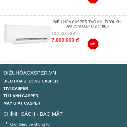
ĐIỀU HÒA CASPER TẠO KHÍ TƯƠI XH-
09IF35 9000BTU 2 CHIỀU
10,950,000 đ
7,800,000 đ
Mới
ĐIỀUHÒACASPER.VN
ĐIỀU HÒA DI ĐỘNG CASPER
TIVI CASPER
TỦ LẠNH CASPER
MÁY GIẶT CASPER
CHÍNH SÁCH - BẢO MẬT
Giới thiệu về chúng tôi