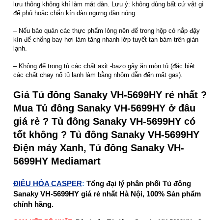
lưu thông không khí làm mát dàn. Lưu ý: không dùng bất cứ vật gì
để phủ hoặc chắn kín dàn ngưng dàn nóng.
– Nếu bảo quản các thực phẩm lỏng nên để trong hộp có nắp đậy
kín để chống bay hơi làm tăng nhanh lớp tuyết tan bám trên giàn
lạnh.
– Không để trong tủ các chất axit -bazo gây ăn mòn tủ (đặc biệt
các chất chay nổ tủ lạnh làm bằng nhôm dẫn đến mất gas).
Giá Tủ đông Sanaky VH-5699HY rẻ nhất ?
Mua Tủ đông Sanaky VH-5699HY ở đâu
giá rẻ ? Tủ đông Sanaky VH-5699HY có
tốt không ? Tủ đông Sanaky VH-5699HY
Điện máy Xanh, Tủ đông Sanaky VH-
5699HY Mediamart
ĐIỀU HÒA CASPER
:
Tổng đại lý phân phối Tủ đông
Sanaky VH-5699HY giá rẻ nhất Hà Nội, 100% Sản phẩm
chính hãng.