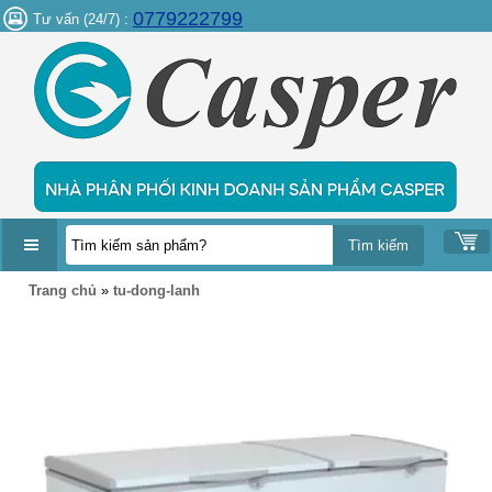
0779222799
Tư vấn (24/7) :
DANH
Trang chủ
»
tu-dong-lanh
MỤC
SẢN
PHẨM