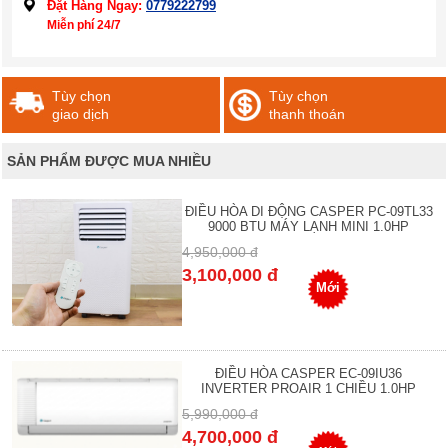
Đặt Hàng Ngay:
0779222799
Miễn phí 24/7
Tùy chọn
Tùy chọn
giao dịch
thanh thoán
SẢN PHẨM ĐƯỢC MUA NHIỀU
ĐIỀU HÒA DI ĐỘNG CASPER PC-09TL33
9000 BTU MÁY LẠNH MINI 1.0HP
4,950,000 đ
3,100,000 đ
Mới
ĐIỀU HÒA CASPER EC-09IU36
INVERTER PROAIR 1 CHIỀU 1.0HP
5,990,000 đ
4,700,000 đ