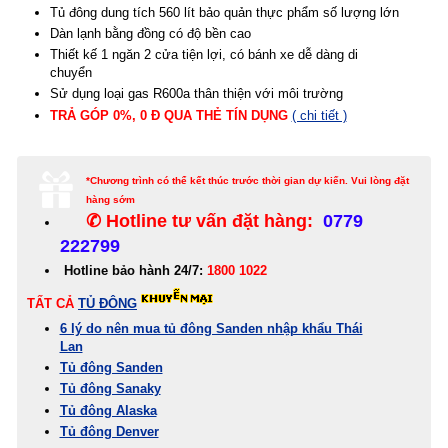
Tủ đông dung tích 560 lít bảo quản thực phẩm số lượng lớn
Dàn lạnh bằng đồng có độ bền cao
Thiết kế 1 ngăn 2 cửa tiện lợi, có bánh xe dễ dàng di
chuyển
Sử dụng loại gas R600a thân thiện với môi trường
TRẢ GÓP 0%, 0 Đ QUA THẺ
TÍN
DỤNG
( chi tiết )
*Chương trình có thể kết thúc trước thời gian dự kiến. Vui lòng đặt
hàng sớm
✆ Hotline tư vấn đặt hàng:
0779
222799
Hotline bảo hành 24/7:
1800 1022
TẤT CẢ
TỦ ĐÔNG
6 lý do nên mua tủ đông Sanden nhập khẩu Thái
Lan
Tủ đông Sanden
Tủ đông Sanaky
Tủ đông Alaska
Tủ đông Denver