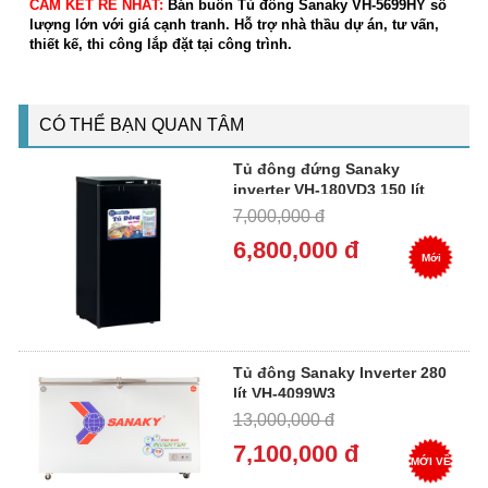
CAM KẾT RẺ NHẤT:
Bán buôn Tủ đông Sanaky VH-5699HY số
lượng lớn với giá cạnh tranh. Hỗ trợ nhà thầu dự án, tư vấn,
thiết kế, thi công lắp đặt tại công trình.
CÓ THỂ BẠN QUAN TÂM
Tủ đông đứng Sanaky
inverter VH-180VD3 150 lít
7,000,000 đ
6,800,000 đ
Mới
Tủ đông Sanaky Inverter 280
lít VH-4099W3
13,000,000 đ
7,100,000 đ
MỚI VỀ