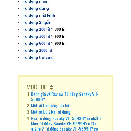
Tủ đông mini
Tủ đông đứng
Tủ đông mặt kính
Tủ đông 2 ngăn
Tủ đông 100 lít
> 300 lít
Tủ đông 300 lít
> 600 lít
Tủ đông 600 lít
> 900 lít
Tủ đông 1000 lít
Tủ đông trữ sữa
MỤC LỤC
Đánh giá và Review Tủ đông Sanaky VH-
5699HY
Một số tính năng nổi bật
Một số lưu ý khi sử dụng
Giá Tủ đông Sanaky VH-5699HY rẻ nhất ?
Mua Tủ đông Sanaky VH-5699HY ở đâu
giá rẻ ? Tủ đông Sanaky VH-5699HY có