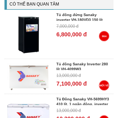
CÓ THỂ BẠN QUAN TÂM
Tủ đông đứng Sanaky
inverter VH-180VD3 150 lít
7,000,000 đ
6,800,000 đ
Mới
Tủ đông Sanaky Inverter 280
lít VH-4099W3
13,000,000 đ
7,100,000 đ
MỚI VỀ
Tủ Đông Sanaky VH-5699HY3
410 lít, 1 ngăn đông, inverter
13,000,000 đ