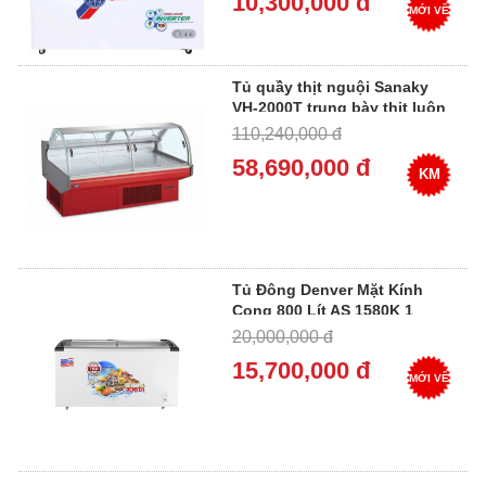
10,300,000 đ
MỚI VỀ
Tủ quầy thịt nguội Sanaky
VH-2000T trung bày thịt luôn
tươi
110,240,000 đ
58,690,000 đ
KM
Tủ Đông Denver Mặt Kính
Cong 800 Lít AS 1580K 1
Ngăn Đông
20,000,000 đ
15,700,000 đ
MỚI VỀ