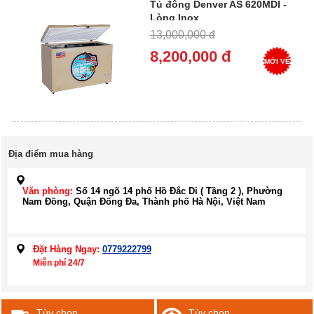
Tủ đông Denver AS 620MDI -
Lòng Inox
13,000,000 đ
8,200,000 đ
MỚI VỀ
Địa điểm mua hàng
Văn phòng:
Số 14 ngõ 14 phố Hồ Đắc Di ( Tầng 2 ), Phường
Nam Đồng, Quận Đống Đa, Thành phố Hà Nội, Việt Nam
Đặt Hàng Ngay:
0779222799
Miễn phí 24/7
Tùy chọn
Tùy chọn