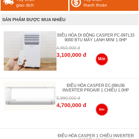
giao dịch
thanh thoán
SẢN PHẨM ĐƯỢC MUA NHIỀU
ĐIỀU HÒA DI ĐỘNG CASPER PC-09TL33
9000 BTU MÁY LẠNH MINI 1.0HP
4,950,000 đ
3,100,000 đ
Mới
ĐIỀU HÒA CASPER EC-09IU36
INVERTER PROAIR 1 CHIỀU 1.0HP
5,990,000 đ
4,700,000 đ
Mới
ĐIỀU HÒA CASPER 1 CHIỀU INVERTER