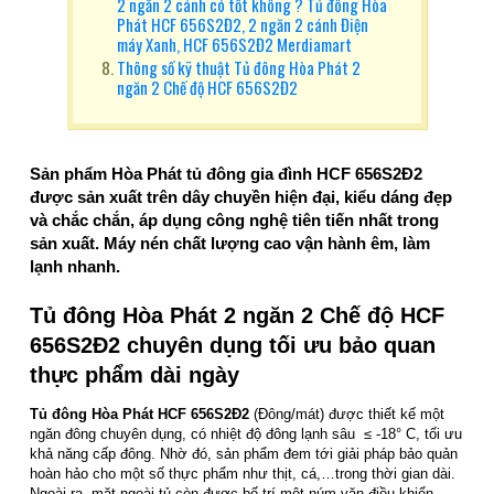
2 ngăn 2 cánh có tốt không ? Tủ đông Hòa
Phát HCF 656S2Đ2, 2 ngăn 2 cánh Điện
máy Xanh, HCF 656S2Đ2 Merdiamart
Thông số kỹ thuật Tủ đông Hòa Phát 2
ngăn 2 Chế độ HCF 656S2Đ2
Sản phẩm Hòa Phát tủ đông gia đình HCF 656S2Đ2
được sản xuất trên dây chuyền hiện đại, kiểu dáng đẹp
và chắc chắn, áp dụng công nghệ tiên tiến nhất trong
sản xuất. Máy nén chất lượng cao vận hành êm, làm
lạnh nhanh.
Tủ đông Hòa Phát 2 ngăn 2 Chế độ HCF
656S2Đ2 chuyên dụng tối ưu bảo quan
thực phẩm dài ngày
Tủ đông Hòa Phát HCF
656S2Đ2
(Đông/mát) được thiết kế một
ngăn đông chuyên dụng, có nhiệt độ đông lạnh sâu ≤ -18° C, tối ưu
khả năng cấp đông. Nhờ đó, sản phẩm đem tới giải pháp bảo quản
hoàn hảo cho một số thực phẩm như thịt, cá,…trong thời gian dài.
Ngoài ra, mặt ngoài tủ còn được bố trí một núm vặn điều khiển