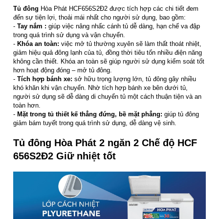
Tủ đông
Hòa Phát HCF656S2Đ2 được tích hợp các chi tiết đem
đến sự tiện lợi, thoải mái nhất cho người sử dụng, bao gồm:
-
Tay nắm :
giúp việc nâng nhấc cánh tủ dễ dàng, hạn chế va đập
trong quá trình sử dụng và vận chuyển.
-
Khóa an toàn:
việc mở tủ thường xuyên sẽ làm thất thoát nhiệt,
giảm hiệu quả đông lạnh của tủ, đồng thời tiêu tốn nhiều điện năng
không cần thiết. Khóa an toàn sẽ giúp người sử dụng kiểm soát tốt
hơn hoạt động đóng – mở tủ đông.
-
Tích hợp bánh xe:
sở hữu trọng lượng lớn, tủ đông gây nhiều
khó khăn khi vận chuyển. Nhờ tích hợp bánh xe bên dưới tủ,
người sử dụng sẽ dễ dàng di chuyển tủ một cách thuận tiện và an
toàn hơn.
-
Mặt trong tủ thiết kế thẳng đứng, bề mặt phẳng:
giúp tủ đông
giảm bám tuyết trong quá trình sử dụng, dễ dàng vệ sinh.
Tủ đông Hòa Phát 2 ngăn 2 Chế độ HCF
656S2Đ2 Giữ nhiệt tốt