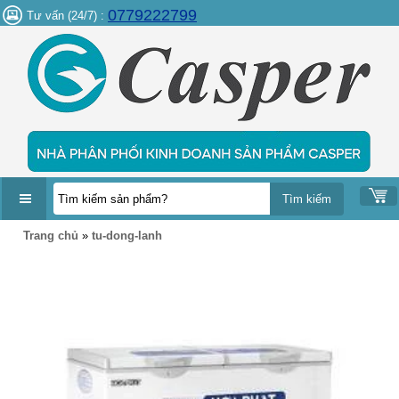
0779222799
Tư vấn (24/7) :
DANH
Trang chủ
»
tu-dong-lanh
MỤC
SẢN
PHẨM