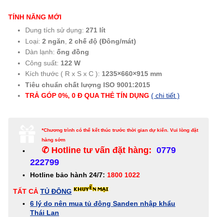
TÍNH NĂNG MỚI
Dung tích sử dụng:
271 lít
Loại:
2 ngăn
,
2 chế độ (Đông/mát)
Dàn lạnh:
ống đồng
Công suất:
122 W
Kích thước ( R x S x C ):
1235×660×915 mm
Tiêu chuẩn chất lượng ISO 9001:2015
TRẢ GÓP 0%, 0 Đ QUA THẺ
TÍN
DỤNG
( chi tiết )
*Chương trình có thể kết thúc trước thời gian dự kiến. Vui lòng đặt
hàng sớm
✆ Hotline tư vấn đặt hàng:
0779
222799
Hotline bảo hành 24/7:
1800 1022
TẤT CẢ
TỦ ĐÔNG
6 lý do nên mua tủ đông Sanden nhập khẩu
Thái Lan