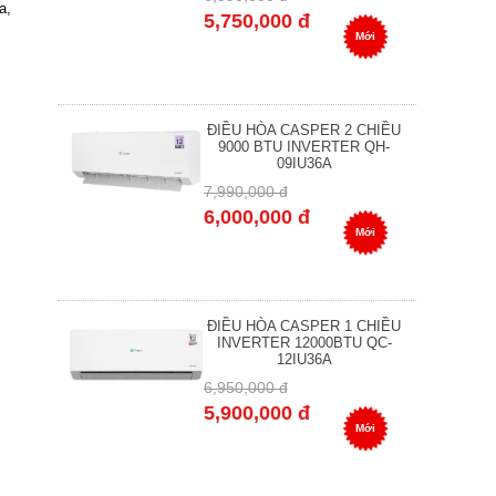
a,
5,750,000 đ
Mới
ĐIỀU HÒA CASPER 2 CHIỀU
9000 BTU INVERTER QH-
09IU36A
7,990,000 đ
6,000,000 đ
Mới
ĐIỀU HÒA CASPER 1 CHIỀU
INVERTER 12000BTU QC-
12IU36A
6,950,000 đ
5,900,000 đ
Mới