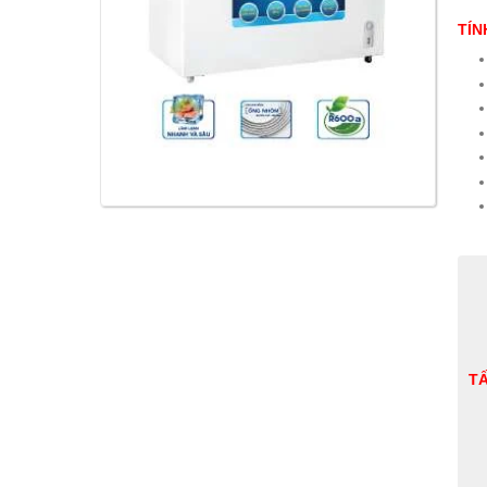
TÍN
T