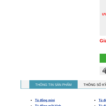
ƯU
Gi
THÔNG TIN SẢN PHẨM
THÔNG SỐ K
Tủ đông mini
Tủ đ
Tủ đông mặt kính
Tủ đ