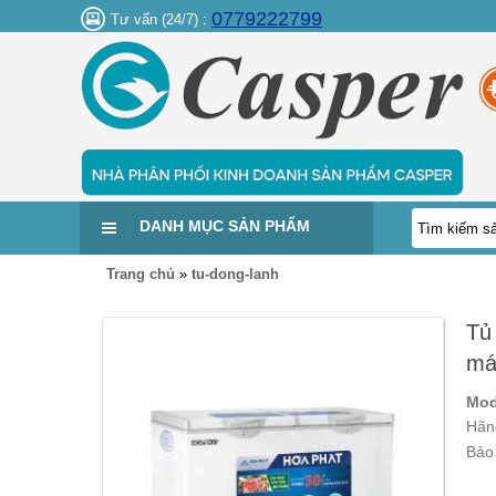
0779222799
Tư vấn (24/7) :
DANH MỤC SẢN PHẨM
Trang chủ
»
tu-dong-lanh
Tủ
má
Mod
Hãn
Bảo