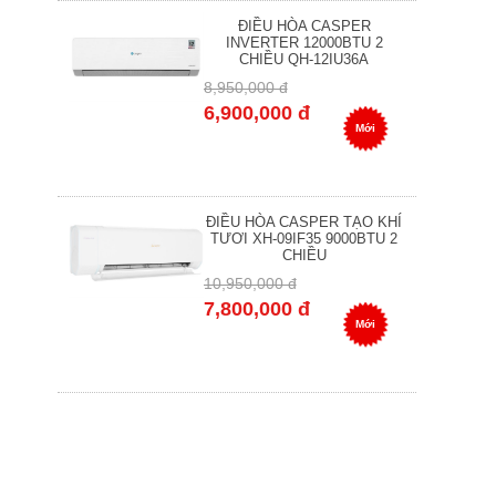
ĐIỀU HÒA CASPER
INVERTER 12000BTU 2
CHIỀU QH-12IU36A
8,950,000 đ
6,900,000 đ
Mới
ĐIỀU HÒA CASPER TẠO KHÍ
TƯƠI XH-09IF35 9000BTU 2
CHIỀU
10,950,000 đ
7,800,000 đ
Mới