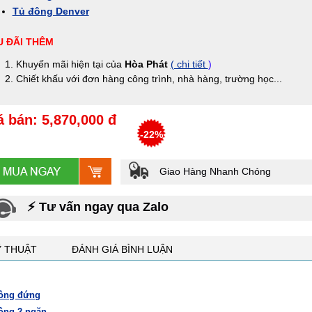
Tủ đông Denver
 ĐÃI THÊM
Khuyến mãi hiện tại của
Hòa Phát
( chi tiết
)
Chiết khấu với đơn hàng công trình, nhà hàng, trường học...
á bán: 5,870,000 đ
-22%
Giao Hàng Nhanh Chóng
⚡ Tư vấn ngay qua Zalo
Ỹ THUẬT
ĐÁNH GIÁ BÌNH LUẬN
ông đứng
ông 2 ngăn