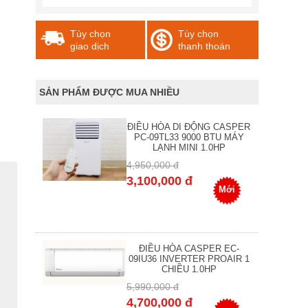
Tùy chọn
Tùy chọn
giao dịch
thanh thoán
SẢN PHẨM ĐƯỢC MUA NHIỀU
ĐIỀU HÒA DI ĐỘNG CASPER
PC-09TL33 9000 BTU MÁY
LẠNH MINI 1.0HP
4,950,000 đ
3,100,000 đ
Mới
ĐIỀU HÒA CASPER EC-
09IU36 INVERTER PROAIR 1
CHIỀU 1.0HP
5,990,000 đ
4,700,000 đ