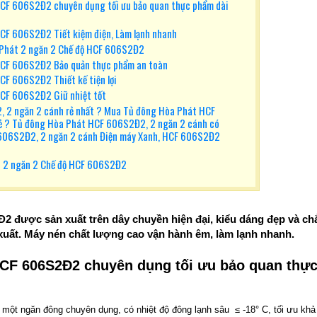
HCF 606S2Đ2 chuyên dụng tối ưu bảo quan thực phẩm dài
CF 606S2Đ2 Tiết kiệm điện, Làm lạnh nhanh
a Phát 2 ngăn 2 Chế độ HCF 606S2Đ2
HCF 606S2Đ2 Bảo quản thực phẩm an toàn
CF 606S2Đ2 Thiết kế tiện lợi
HCF 606S2Đ2 Giữ nhiệt tốt
 2 ngăn 2 cánh rẻ nhất ? Mua Tủ đông Hòa Phát HCF
rẻ ? Tủ đông Hòa Phát HCF 606S2Đ2, 2 ngăn 2 cánh có
 606S2Đ2, 2 ngăn 2 cánh Điện máy Xanh, HCF 606S2Đ2
t 2 ngăn 2 Chế độ HCF 606S2Đ2
 được sản xuất trên dây chuyền hiện đại, kiểu dáng đẹp và ch
 xuất. Máy nén chất lượng cao vận hành êm, làm lạnh nhanh.
HCF 606S2Đ2 chuyên dụng tối ưu bảo quan thự
 một ngăn đông chuyên dụng, có nhiệt độ đông lạnh sâu ≤ -18° C, tối ưu khả