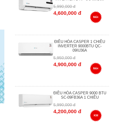
5,990,000 đ
4,600,000 đ
Mới
ĐIỀU HÒA CASPER 1 CHIỀU
INVERTER 9000BTU QC-
09IU36A
5,950,000 đ
4,900,000 đ
Mới
ĐIỀU HÒA CASPER 9000 BTU
SC-09FB36A 1 CHIỀU
5,990,000 đ
4,200,000 đ
KM