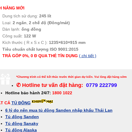
H NĂNG MỚI
Dung tích sử dụng:
245 lít
Loại:
2 ngăn
,
2 chế độ (Đông/mát)
Dàn lạnh:
ống đồng
Công suất:
122 W
Kích thước ( R x S x C ):
1235×610×915 mm
Tiêu chuẩn chất lượng ISO 9001:2015
TRẢ GÓP 0%, 0 Đ QUA THẺ
TÍN
DỤNG
( chi tiết )
*Chương trình có thể kết thúc trước thời gian dự kiến. Vui lòng đặt hàng sớm
✆ Hotline tư vấn đặt hàng:
0779 222799
Hotline bảo hành 24/7:
1800 1022
ẤT CẢ
TỦ ĐÔNG
6 lý do nên mua tủ đông Sanden nhập khẩu Thái Lan
Tủ đông Sanden
Tủ đông Sanaky
Tủ đông Alaska