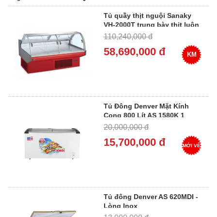
Tủ quầy thịt nguội Sanaky
VH-2000T trung bày thịt luôn
tươi
110,240,000 đ
58,690,000 đ
KM
Tủ Đông Denver Mặt Kính
Cong 800 Lít AS 1580K 1
Ngăn Đông
20,000,000 đ
15,700,000 đ
MỚI VỀ
Tủ đông Denver AS 620MDI -
Lòng Inox