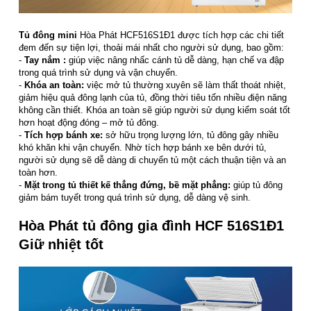
Tủ đông mini
Hòa Phát HCF516S1Đ1 được tích hợp các chi tiết
đem đến sự tiện lợi, thoải mái nhất cho người sử dụng, bao gồm:
-
Tay nắm :
giúp việc nâng nhấc cánh tủ dễ dàng, hạn chế va đập
trong quá trình sử dụng và vận chuyển.
-
Khóa an toàn:
việc mở tủ thường xuyên sẽ làm thất thoát nhiệt,
giảm hiệu quả đông lạnh của tủ, đồng thời tiêu tốn nhiều điện năng
không cần thiết. Khóa an toàn sẽ giúp người sử dụng kiểm soát tốt
hơn hoạt động đóng – mở tủ đông.
-
Tích hợp bánh xe:
sở hữu trọng lượng lớn, tủ đông gây nhiều
khó khăn khi vận chuyển. Nhờ tích hợp bánh xe bên dưới tủ,
người sử dụng sẽ dễ dàng di chuyển tủ một cách thuận tiện và an
toàn hơn.
-
Mặt trong tủ thiết kế thẳng đứng, bề mặt phẳng:
giúp tủ đông
giảm bám tuyết trong quá trình sử dụng, dễ dàng vệ sinh.
Hòa Phát tủ đông gia đình HCF 516S1Đ1
Giữ nhiệt tốt