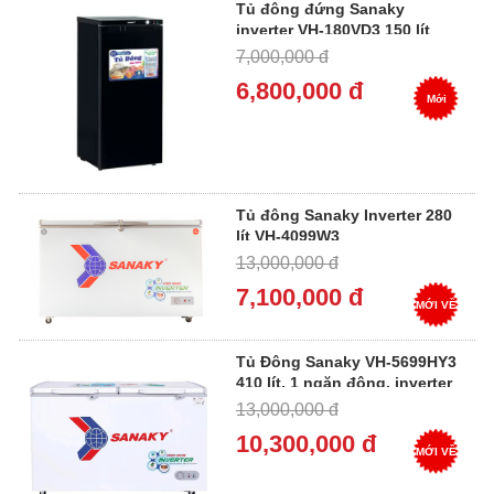
Tủ đông đứng Sanaky
inverter VH-180VD3 150 lít
7,000,000 đ
6,800,000 đ
Mới
Tủ đông Sanaky Inverter 280
lít VH-4099W3
13,000,000 đ
7,100,000 đ
MỚI VỀ
Tủ Đông Sanaky VH-5699HY3
410 lít, 1 ngăn đông, inverter
13,000,000 đ
10,300,000 đ
MỚI VỀ