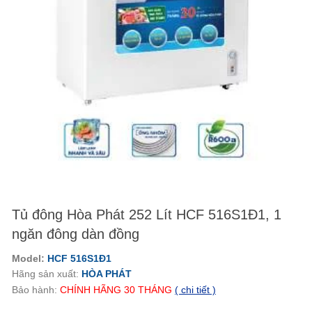
Tủ đông Hòa Phát 252 Lít HCF 516S1Đ1, 1
ngăn đông dàn đồng
Model:
HCF 516S1
Đ1
Hãng sản xuất:
HÒA PHÁT
Bảo hành:
CHÍNH HÃNG
30 THÁNG
( chi tiết )