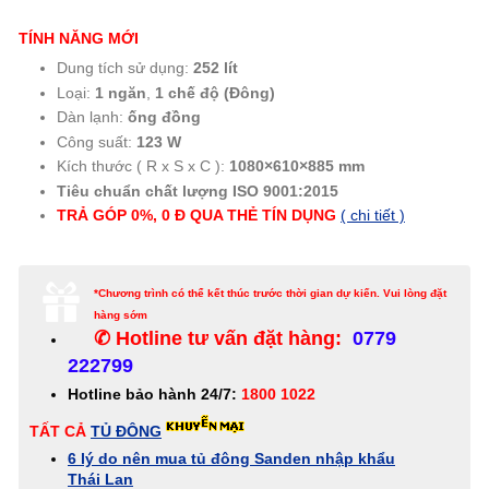
TÍNH NĂNG MỚI
Dung tích sử dụng:
252 lít
Loại:
1 ngăn
,
1 chế độ (Đông)
Dàn lạnh:
ống đồng
Công suất:
123 W
Kích thước ( R x S x C ):
1080×610×885 mm
Tiêu chuẩn chất lượng ISO 9001:2015
TRẢ GÓP 0%, 0 Đ QUA THẺ
TÍN
DỤNG
( chi tiết )
*Chương trình có thể kết thúc trước thời gian dự kiến. Vui lòng đặt
hàng sớm
✆ Hotline tư vấn đặt hàng:
0779
222799
Hotline bảo hành 24/7:
1800 1022
TẤT CẢ
TỦ ĐÔNG
6 lý do nên mua tủ đông Sanden nhập khẩu
Thái Lan