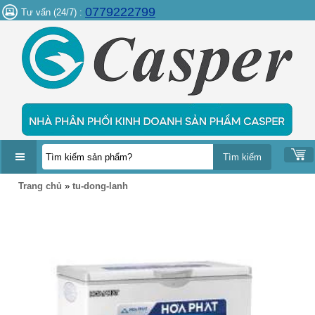
0779222799
Tư vấn (24/7) :
DANH
Trang chủ
»
tu-dong-lanh
MỤC
SẢN
PHẨM