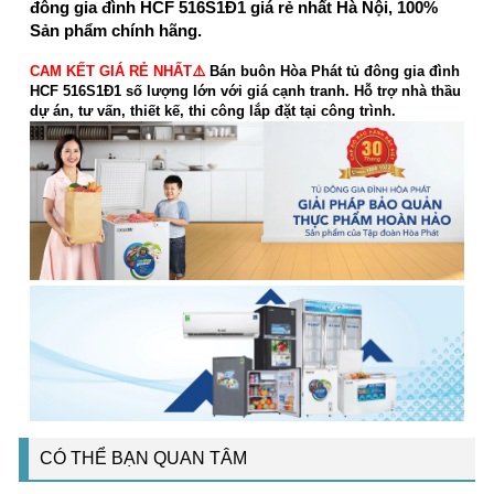
đông gia đình HCF 516S1Đ1 giá rẻ nhất Hà Nội, 100%
Sản phẩm chính hãng.
CAM KẾT GIÁ RẺ NHẤT⚠️
Bán buôn Hòa Phát tủ đông gia đình
HCF 516S1Đ1 số lượng lớn với giá cạnh tranh. Hỗ trợ nhà thầu
dự án, tư vấn, thiết kế, thi công lắp đặt tại công trình.
CÓ THỂ BẠN QUAN TÂM