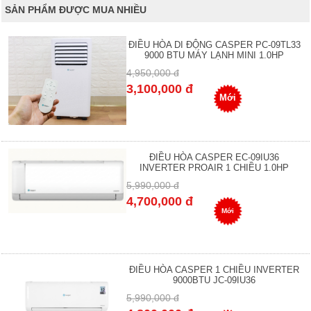
SẢN PHẨM ĐƯỢC MUA NHIỀU
ĐIỀU HÒA DI ĐỘNG CASPER PC-09TL33
9000 BTU MÁY LẠNH MINI 1.0HP
4,950,000 đ
3,100,000 đ
Mới
ĐIỀU HÒA CASPER EC-09IU36
INVERTER PROAIR 1 CHIỀU 1.0HP
5,990,000 đ
4,700,000 đ
Mới
ĐIỀU HÒA CASPER 1 CHIỀU INVERTER
9000BTU JC-09IU36
5,990,000 đ