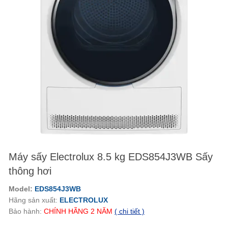
Máy sấy Electrolux 8.5 kg EDS854J3WB Sấy
thông hơi
Model:
EDS854J3WB
Hãng sản xuất:
ELECTROLUX
Bảo hành:
CHÍNH HÃNG
2
NĂM
( chi tiết )