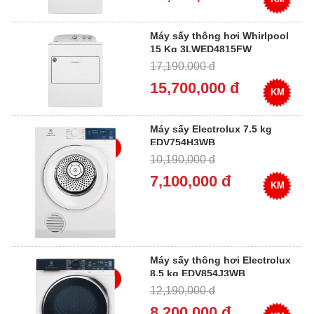
Máy sấy thông hơi Whirlpool
15 Kg 3LWED4815FW
17,190,000 đ
15,700,000 đ
KM
Máy sấy Electrolux 7.5 kg
EDV754H3WB
10,190,000 đ
7,100,000 đ
KM
Máy sấy thông hơi Electrolux
8.5 kg EDV854J3WB
12,190,000 đ
8,200,000 đ