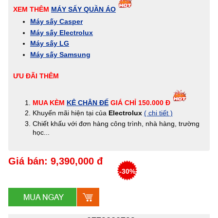
XEM THÊM
MÁY SẤY QUẦN ÁO
Máy sấy Casper
Máy sấy Electrolux
Máy sấy LG
Máy sấy Samsung
ƯU ĐÃI THÊM
MUA KÈM
KỆ CHÂN ĐẾ
GIÁ CHỈ 150.000 Đ
Khuyến mãi hiện tại của
Electrolux
( chi tiết )
Chiết khấu với đơn hàng công trình, nhà hàng, trường
học...
Giá bán: 9,390,000 đ
-30%