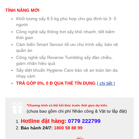
TÍNH NĂNG MỚI
Khối lượng sấy 8.5 kg phù hợp cho gia đình từ 3- 5
người
Công nghệ sấy thông hơi sấy khô nhanh, tiết kiệm
thời gian
Cảm biến Smart Sensor tối ưu chu trình sấy, bảo vệ
quần áo
Công nghệ sấy Reverse Tumbling sấy đảo chiều,
giảm nhăn hiệu quả
Sấy diệt khuẩn Hygiene Care bảo vệ an toàn làn da
nhạy cảm
TRẢ GÓP 0%, 0 Đ QUA THẺ TÍN DỤNG
( chi tiết )
*Chương trình có thể kết thúc trước thời gian dự kiến.
(c
hưa bao gồm chi phí Nhân công & Vật tư lắp đặt)
Hotline đặt hàng:
0779 222799
Bảo hành 24/7:
1800 58 88 99