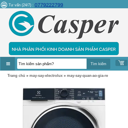
0779222799
Tư vấn (24/7) :
DANH
Trang chủ
»
may-say-electrolux
»
may-say-quan-ao-gia-re
MỤC
SẢN
PHẨM