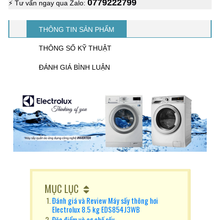
0779222799
⚡ Tư vấn ngay qua Zalo:
THÔNG TIN SẢN PHẨM
THÔNG SỐ KỸ THUẬT
ĐÁNH GIÁ BÌNH LUẬN
MỤC LỤC
Đánh giá và Review Máy sấy thông hơi
Electrolux 8.5 kg EDS854J3WB
Đặc điểm và cơ chế sấy