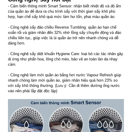
- Cảm biến thông minh Smart Sensor: nhận biết nhiệt độ và độ ẩm
của quần áo để đưa ra chu trình sấy với thời gian sấy khô phù
hợp, hạn chế sấy khô quá mức làm hư tổn, phai màu quần áo.
- Công nghệ sấy đảo chiều Reverse Tumbling: quần áo hạn chế
xoắn rối và giảm nhăn đến 32% nhờ lồng sấy chuyển động và đảo
chiều liên tục, giúp việc là ủi quần áo trở nên nhanh chóng và dễ
dàng hơn.
- Công nghệ sấy diệt khuẩn Hygiene Care: loại bỏ các tác nhân gây
dị ứng như phấn hoa, lông chó mèo, bảo vệ an toàn làn da nhạy
cảm.
- Công nghệ làm mới quần áo bằng hơi nước Vapour Refresh giúp
nhanh chóng làm mới quần áo, giảm nhăn hiệu quả hơn 23% so
với sấy khô thông thường. (Lưu ý: Cần đi thêm đường ống nước
vào nên phải lắp đặt độc lập)