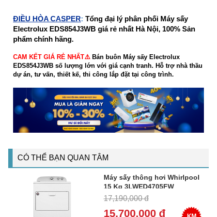
ĐIỀU HÒA CASPER
:
Tổng đại lý phân phối Máy sấy
Electrolux EDS854J3WB giá rẻ nhất Hà Nội, 100% Sản
phẩm chính hãng.
CAM KẾT GIÁ RẺ NHẤT⚠️
Bán buôn Máy sấy Electrolux
EDS854J3WB số lượng lớn với giá cạnh tranh. Hỗ trợ nhà thầu
dự án, tư vấn, thiết kế, thi công lắp đặt tại công trình.
CÓ THỂ BẠN QUAN TÂM
Máy sấy thông hơi Whirlpool
15 Kg 3LWED4705FW
17,190,000 đ
15,700,000 đ
KM