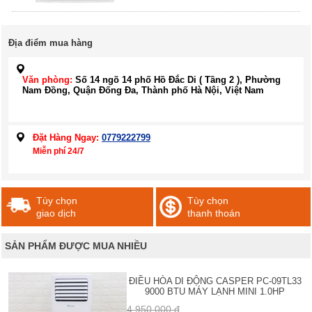
Địa điểm mua hàng
Văn phòng:
Số 14 ngõ 14 phố Hồ Đắc Di ( Tầng 2 ), Phường
Nam Đồng, Quận Đống Đa, Thành phố Hà Nội, Việt Nam
Đặt Hàng Ngay:
0779222799
Miễn phí 24/7
Tùy chọn
Tùy chọn
giao dịch
thanh thoán
SẢN PHẨM ĐƯỢC MUA NHIỀU
ĐIỀU HÒA DI ĐỘNG CASPER PC-09TL33
9000 BTU MÁY LẠNH MINI 1.0HP
4,950,000 đ