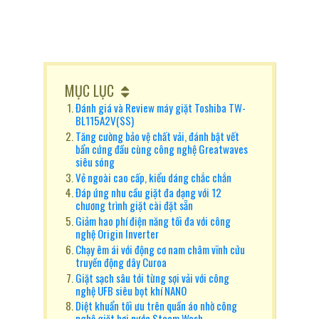
MỤC LỤC
Đánh giá và Review máy giặt Toshiba TW-
BL115A2V(SS)
Tăng cường bảo vệ chất vải, đánh bật vết
bẩn cứng đầu cùng công nghệ Greatwaves
siêu sóng
Vẻ ngoài cao cấp, kiểu dáng chắc chắn
Đáp ứng nhu cầu giặt đa dạng với 12
chương trình giặt cài đặt sẵn
Giảm hao phí điện năng tối đa với công
nghệ Origin Inverter
Chạy êm ái với động cơ nam châm vĩnh cửu
truyền động dây Curoa
Giặt sạch sâu tới từng sợi vải với công
nghệ UFB siêu bọt khí NANO
Diệt khuẩn tối ưu trên quần áo nhờ công
nghệ giặt hơi nước Steam Wash