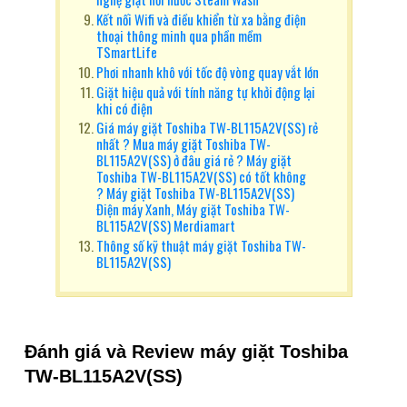
Kết nối Wifi và điều khiển từ xa bằng điện
thoại thông minh qua phần mềm
TSmartLife
Phơi nhanh khô với tốc độ vòng quay vắt lớn
Giặt hiệu quả với tính năng tự khởi động lại
khi có điện
Giá máy giặt Toshiba TW-BL115A2V(SS) rẻ
nhất ? Mua máy giặt Toshiba TW-
BL115A2V(SS) ở đâu giá rẻ ? Máy giặt
Toshiba TW-BL115A2V(SS) có tốt không
? Máy giặt Toshiba TW-BL115A2V(SS)
Điện máy Xanh, Máy giặt Toshiba TW-
BL115A2V(SS) Merdiamart
Thông số kỹ thuật máy giặt Toshiba TW-
BL115A2V(SS)
Đánh giá và Review máy giặt Toshiba
TW-BL115A2V(SS)