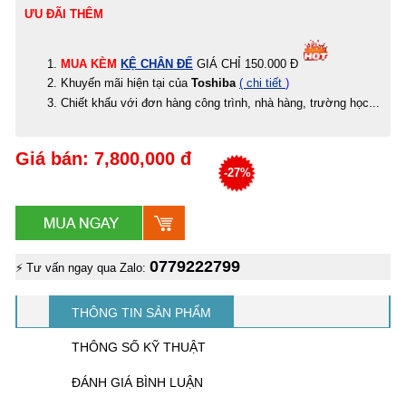
ƯU ĐÃI THÊM
MUA KÈM
KỆ CHÂN ĐẾ
GIÁ CHỈ 150.000 Đ
Khuyến mãi hiện tại của
Toshiba
( chi tiết
)
Chiết khấu với đơn hàng công trình, nhà hàng, trường học...
Giá bán: 7,800,000 đ
-27%
0779222799
⚡ Tư vấn ngay qua Zalo:
THÔNG TIN SẢN PHẨM
THÔNG SỐ KỸ THUẬT
ĐÁNH GIÁ BÌNH LUẬN