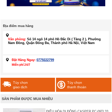
Địa điểm mua hàng
Văn phòng:
Số 14 ngõ 14 phố Hồ Đắc Di ( Tầng 2 ), Phường
Nam Đồng, Quận Đống Đa, Thành phố Hà Nội, Việt Nam
Đặt Hàng Ngay:
0779222799
Miễn phí 24/7
Tùy chọn
Tùy chọn
giao dịch
thanh thoán
SẢN PHẨM ĐƯỢC MUA NHIỀU
ĐIỀU HÒA DI ĐỘNG CASPER PC-09TL33