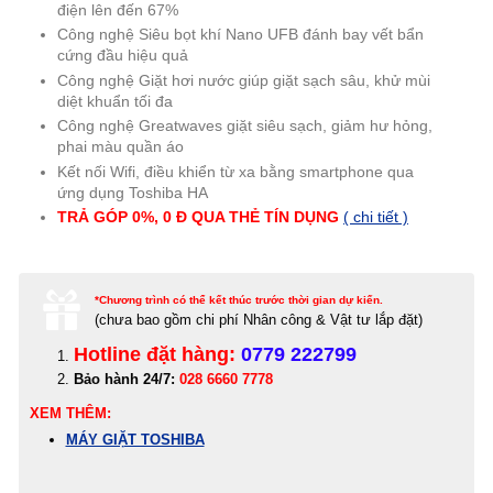
điện lên đến 67%
Công nghệ Siêu bọt khí Nano UFB đánh bay vết bẩn
cứng đầu hiệu quả
Công nghệ Giặt hơi nước giúp giặt sạch sâu, khử mùi
diệt khuẩn tối đa
Công nghệ Greatwaves giặt siêu sạch, giảm hư hỏng,
phai màu quần áo
Kết nối Wifi, điều khiển từ xa bằng smartphone qua
ứng dụng Toshiba HA
TRẢ GÓP 0%, 0 Đ QUA THẺ TÍN DỤNG
( chi tiết )
*Chương trình có thể kết thúc trước thời gian dự kiến.
(c
hưa bao gồm chi phí Nhân công & Vật tư lắp đặt)
Hotline đặt hàng:
0779 222799
Bảo hành 24/7:
028 6660 7778
XEM THÊM:
MÁY GIẶT TOSHIBA