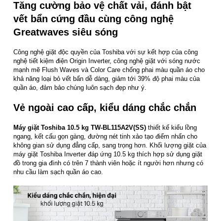
Tăng cường bảo vệ chất vải, đánh bật
vết bẩn cứng đầu cùng công nghệ
Greatwaves siêu sóng
Công nghệ giặt độc quyền của Toshiba với sự kết hợp của công
nghệ tiết kiệm điện Origin Inverter, công nghệ giặt với sóng nước
mạnh mẽ Flush Waves và Color Care chống phai màu quần áo cho
khả năng loại bỏ vết bẩn dễ dàng, giảm tới 39% độ phai màu của
quần áo, đảm bảo chúng luôn sạch đẹp như ý.
Vẻ ngoài cao cấp, kiểu dáng chắc chắn
Máy giặt Toshiba 10.5 kg TW-BL115A2V(SS)
thiết kế kiểu lồng
ngang, kết cấu gọn gàng, đường nét tinh xảo tạo điểm nhấn cho
không gian sử dụng đẳng cấp, sang trọng hơn. Khối lượng giặt của
máy giặt Toshiba Inverter đáp ứng 10.5 kg thích hợp sử dụng giặt
đồ trong gia đình có trên 7 thành viên hoặc ít người hơn nhưng có
nhu cầu làm sạch quần áo cao.