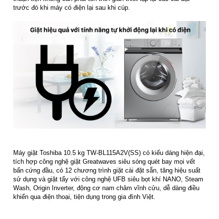
trước đó khi máy có điện lại sau khi cúp.
Máy giặt Toshiba 10.5 kg TW-BL115A2V(SS) có kiểu dáng hiện đại,
tích hợp công nghệ giặt Greatwaves siêu sóng quét bay mọi vết
bẩn cứng đầu, có 12 chương trình giặt cài đặt sẵn, tăng hiệu suất
sử dụng và giặt tẩy với công nghệ UFB siêu bọt khí NANO, Steam
Wash, Origin Inverter, động cơ nam châm vĩnh cửu, dễ dàng điều
khiển qua điện thoại, tiện dụng trong gia đình Việt.