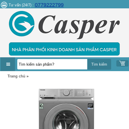
0779222799
Tư vấn (24/7) :
DANH
Trang chủ
»
MỤC
SẢN
PHẨM