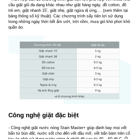
cầu giặt giũ đa dạng khác nhau như giặt hàng ngày, đồ cotton, đồ
trẻ em, giặt nhanh 15’, giặt nhẹ, giặt ngừa dị ứng,… (xem thêm tại
bảng thông số kỹ thuật). Các chương trình sấy tiện lợi sử dụng
trong những ngày thời tiết ẩm ướt, trời nồm, mưa gió khó phơi khô
quần áo.
Công nghệ giặt đặc biệt
- Công nghệ giặt nước nóng Stain Master+ giúp đánh bay mọi vết
bẩn từ bùn đất, nước sốt cho đến vết dầu mỡ, vết bẩn bám trên cổ
tay áo nhờ sử dụng nước nóng ở nhiệt độ cao từ 40 – 60 độ C. Ở