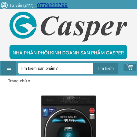
0779222799
Tư vấn (24/7) :
DANH
Trang chủ
»
MỤC
SẢN
PHẨM