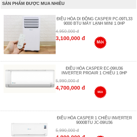
SẢN PHẨM ĐƯỢC MUA NHIỀU
ĐIỀU HÒA DI ĐỘNG CASPER PC-09TL33
9000 BTU MÁY LẠNH MINI 1.0HP
4,950,000 đ
3,100,000 đ
Mới
ĐIỀU HÒA CASPER EC-09IU36
INVERTER PROAIR 1 CHIỀU 1.0HP
5,990,000 đ
4,700,000 đ
Mới
ĐIỀU HÒA CASPER 1 CHIỀU INVERTER
9000BTU JC-09IU36
5,990,000 đ