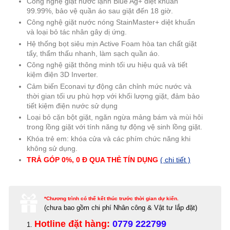
Công nghệ giặt nước lạnh Blue Ag+ diệt khuẩn
99.99%, bảo vệ quần áo sau giặt đến 18 giờ.
Công nghệ giặt nước nóng StainMaster+ diệt khuẩn
và loại bỏ tác nhân gây dị ứng.
Hệ thống bọt siêu mịn Active Foam hòa tan chất giặt
tẩy, thẩm thấu nhanh, làm sạch quần áo.
Công nghệ giặt thông minh tối ưu hiệu quả và tiết
kiệm điện 3D Inverter.
Cảm biến Econavi tự động cân chỉnh mức nước và
thời gian tối ưu phù hợp với khối lượng giặt, đảm bảo
tiết kiệm điện nước sử dụng
Loại bỏ cặn bột giặt, ngăn ngừa mảng bám và mùi hôi
trong lồng giặt với tính năng tự động vệ sinh lồng giặt.
Khóa trẻ em: khóa cửa và các phím chức năng khi
không sử dụng.
TRẢ GÓP 0%, 0 Đ QUA THẺ TÍN DỤNG
( chi tiết )
*Chương trình có thể kết thúc trước thời gian dự kiến.
(c
hưa bao gồm chi phí Nhân công & Vật tư lắp đặt)
Hotline đặt hàng:
0779 222799