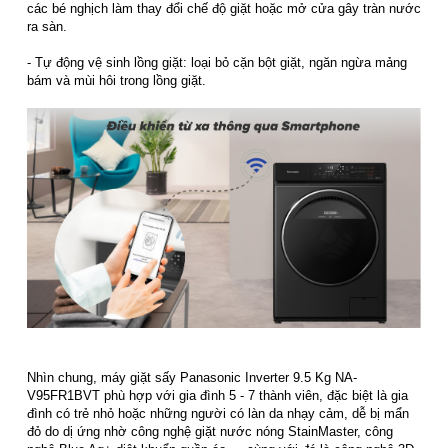
các bé nghịch làm thay đổi chế độ giặt hoặc mở cửa gây tràn nước
ra sàn.
- Tự động vệ sinh lồng giặt: loại bỏ cặn bột giặt, ngăn ngừa mảng
bám và mùi hôi trong lồng giặt.
Nhìn chung, máy giặt sấy Panasonic Inverter 9.5 Kg NA-
V95FR1BVT phù hợp với gia đình 5 - 7 thành viên, đặc biệt là gia
đình có trẻ nhỏ hoặc những người có làn da nhạy cảm, dễ bị mẩn
đỏ do dị ứng nhờ công nghệ giặt nước nóng StainMaster, công