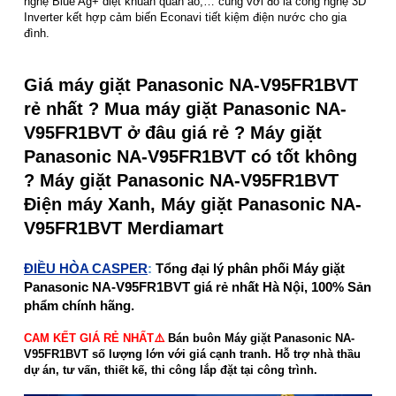
nghệ Blue Ag+ diệt khuẩn quần áo,… cùng với đó là công nghệ 3D
Inverter kết hợp cảm biến Econavi tiết kiệm điện nước cho gia
đình.
Giá máy giặt Panasonic NA-V95FR1BVT
rẻ nhất ? Mua máy giặt Panasonic NA-
V95FR1BVT ở đâu giá rẻ ? Máy giặt
Panasonic NA-V95FR1BVT có tốt không
? Máy giặt Panasonic NA-V95FR1BVT
Điện máy Xanh, Máy giặt Panasonic NA-
V95FR1BVT Merdiamart
ĐIỀU HÒA CASPER
:
Tổng đại lý phân phối Máy giặt
Panasonic NA-V95FR1BVT giá rẻ nhất Hà Nội, 100% Sản
phẩm chính hãng.
CAM KẾT GIÁ RẺ NHẤT⚠️
Bán buôn Máy giặt Panasonic NA-
V95FR1BVT số lượng lớn với giá cạnh tranh. Hỗ trợ nhà thầu
dự án, tư vấn, thiết kế, thi công lắp đặt tại công trình.