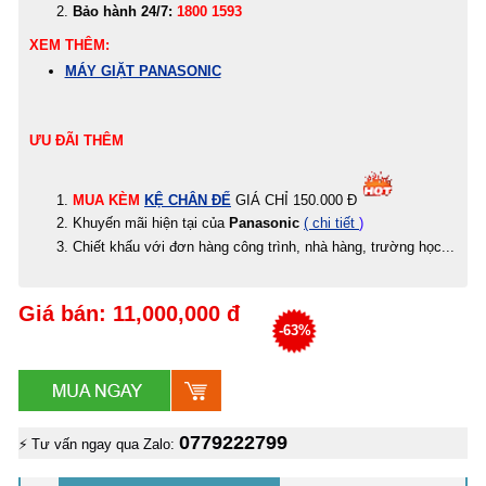
Bảo hành 24/7:
1800 1593
XEM THÊM:
MÁY GIẶT PANASONIC
ƯU ĐÃI THÊM
MUA KÈM
KỆ CHÂN ĐẾ
GIÁ CHỈ 150.000 Đ
Khuyến mãi hiện tại của
Panasonic
( chi tiết
)
Chiết khấu với đơn hàng công trình, nhà hàng, trường học...
Giá bán: 11,000,000 đ
-63%
0779222799
⚡ Tư vấn ngay qua Zalo: