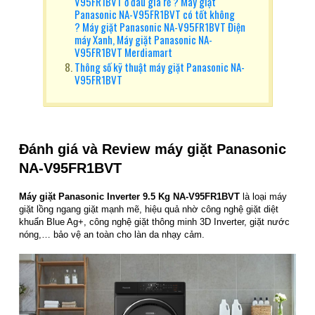
V95FR1BVT ở đâu giá rẻ ? Máy giặt
Panasonic NA-V95FR1BVT có tốt không
? Máy giặt Panasonic NA-V95FR1BVT Điện
máy Xanh, Máy giặt Panasonic NA-
V95FR1BVT Merdiamart
Thông số kỹ thuật máy giặt Panasonic NA-
V95FR1BVT
Đánh giá và Review máy giặt Panasonic
NA-V95FR1BVT
Máy giặt Panasonic Inverter 9.5 Kg NA-V95FR1BVT
là loại máy
giặt lồng ngang giặt mạnh mẽ, hiệu quả nhờ công nghệ giặt diệt
khuẩn Blue Ag+, công nghệ giặt thông minh 3D Inverter, giặt nước
nóng,… bảo vệ an toàn cho làn da nhạy cảm.