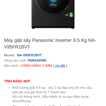
Máy giặt sấy Panasonic Inverter 9.5 Kg NA-
V95FR1BVT
Model:
NA-V95FR1BVT
Hãng sản xuất:
PANASONIC
Bảo hành:
CHÍNH HÃNG
2
NĂM
( chi tiết )
TÍNH NĂNG MỚI
Khối lượng giặt 9.5 kg - sấy 2 kg đáp ứng tốt nhu cầu
giặt giũ của gia đình từ 7 thành viên
Kết nối thông minh, điều khiển từ xa qua điện thoại
SmartPhone.