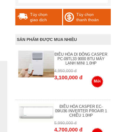
Tùy chọn
Tùy chọn
giao dịch
thanh thoán
SẢN PHẨM ĐƯỢC MUA NHIỀU
ĐIỀU HÒA DI ĐỘNG CASPER
PC-09TL33 9000 BTU MÁY
LẠNH MINI 1.0HP
4,950,000 đ
3,100,000 đ
Mới
ĐIỀU HÒA CASPER EC-
09IU36 INVERTER PROAIR 1
CHIỀU 1.0HP
5,990,000 đ
4,700,000 đ