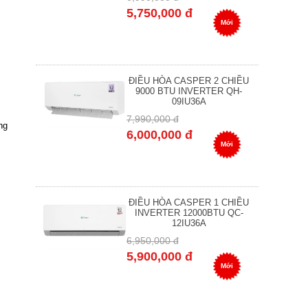
5,750,000 đ
Mới
ĐIỀU HÒA CASPER 2 CHIỀU
9000 BTU INVERTER QH-
09IU36A
7,990,000 đ
ng
6,000,000 đ
Mới
ĐIỀU HÒA CASPER 1 CHIỀU
INVERTER 12000BTU QC-
12IU36A
6,950,000 đ
n
5,900,000 đ
Mới