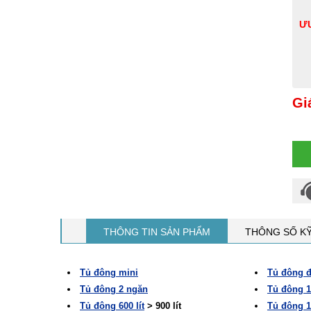
ƯU
Gi
THÔNG TIN SẢN PHẨM
THÔNG SỐ K
Tủ đông mini
Tủ đông 
Tủ đông 2 ngăn
Tủ đông 10
Tủ đông 600 lít
> 900 lít
Tủ đông 10