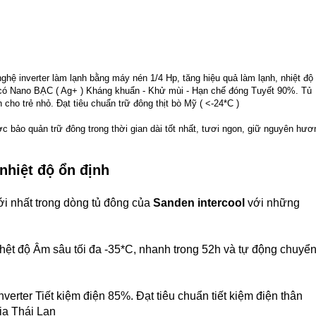
hệ inverter làm lạnh bằng máy nén 1/4 Hp, tăng hiệu quả làm lạnh, nhiệt độ
 có Nano BẠC ( Ag+ ) Kháng khuẩn - Khử mùi - Hạn chế đóng Tuyết 90%. Tủ
cho trẻ nhỏ. Đạt tiêu chuẩn trữ đông thịt bò Mỹ ( <-24*C )
 bảo quản trữ đông trong thời gian dài tốt nhất, tươi ngon, giữ nguyên hươ
nhiệt độ ổn định
i nhất trong dòng tủ đông của
Sanden intercool
với những
nhệt độ Âm sâu tối đa -35*C, nhanh trong 52h và tự động chuyể
erter Tiết kiệm điện 85%. Đạt tiêu chuẩn tiết kiệm điện thân
ia Thái Lan