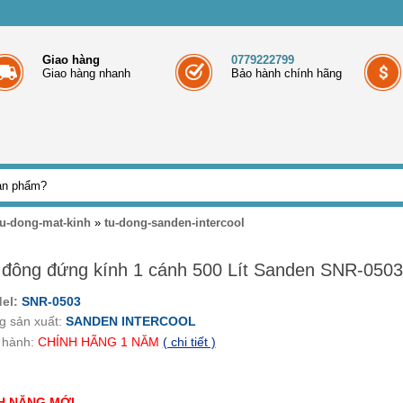
Giao hàng
0779222799
Giao hàng nhanh
Bảo hành chính hãng
tu-dong-mat-kinh
»
tu-dong-sanden-intercool
 đông đứng kính 1 cánh 500 Lít Sanden SNR-0503
el:
SNR-0503
g sản xuất:
SANDEN INTERCOOL
 hành:
CHÍNH HÃNG
1
NĂM
( chi tiết )
H NĂNG MỚI