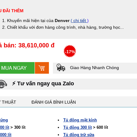
 ĐÃI THÊM
Khuyến mãi hiện tại của
Denver
( chi tiết
)
Chiết khấu với đơn hàng công trình, nhà hàng, trường học...
á bán: 38,610,000 đ
-17%
Giao Hàng Nhanh Chóng
⚡ Tư vấn ngay qua Zalo
Ỹ THUẬT
ĐÁNH GIÁ BÌNH LUẬN
đứng
Tủ đông mặt kính
0 lít
> 300 lít
Tủ đông 300 lít
> 600 lít
00 lít
Tủ đông trữ sữa