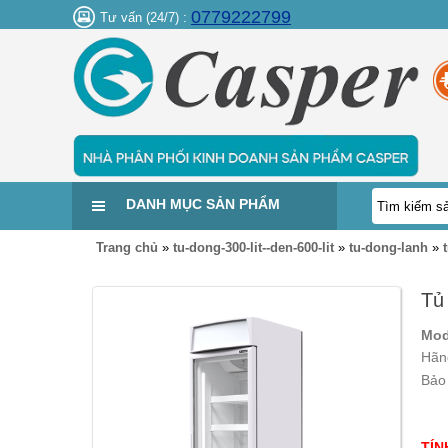
0779222799
Tư vấn (24/7) :
DANH MỤC SẢN PHẨM
Trang chủ
»
tu-dong-300-lit--den-600-lit
»
tu-dong-lanh
»
Tủ
Mod
Hãn
Bảo
TÍN