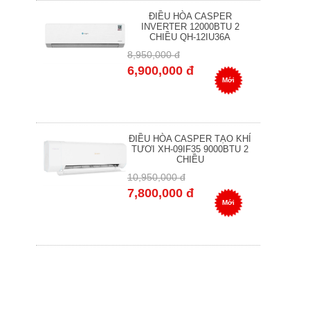
ĐIỀU HÒA CASPER
INVERTER 12000BTU 2
CHIỀU QH-12IU36A
8,950,000 đ
6,900,000 đ
Mới
ĐIỀU HÒA CASPER TẠO KHÍ
TƯƠI XH-09IF35 9000BTU 2
CHIỀU
10,950,000 đ
7,800,000 đ
Mới