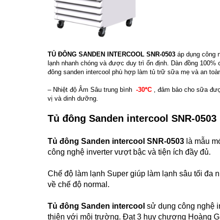
TỦ ĐÔNG SANDEN INTERCOOL SNR-0503
áp dụng công ng
lạnh nhanh chóng và được duy trì ổn định. Dàn đồng 100%
đông sanden intercool phù hợp làm tủ trữ sữa mẹ và an toàn 
– Nhiệt độ Âm Sâu trung bình
-30
*C
, đảm bảo cho sữa được
vị và dinh dưỡng.
Tủ đông Sanden intercool SNR-0503 
Tủ đông Sanden intercool SNR-0503
là mẫu mớ
công nghệ inverter vượt bậc và tiện ích đầy đủ.
Chế độ làm lạnh Super giúp làm lạnh sâu tối đa 
về chế độ normal.
Tủ đông Sanden intercool
sử dụng công nghệ inv
thiện với môi trường. Đạt 3 huy chương Hoàng G