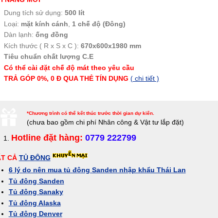
Dung tích sử dụng:
500 lít
Loại:
mặt kính cánh
,
1 chế độ (Đông)
Dàn lạnh:
ống đồng
Kích thước ( R x S x C ):
670x600x1980 mm
Tiêu chuẩn chất lượng C.E
Có thể cài đặt chế độ mát theo yêu cầu
TRẢ GÓP 0%, 0 Đ QUA THẺ
TÍN
DỤNG
( chi tiết )
*Chương trình có thể kết thúc trước thời gian dự kiến.
(c
hưa bao gồm chi phí Nhân công & Vật tư lắp đặt)
Hotline đặt hàng:
0779 222799
ẤT CẢ
TỦ ĐÔNG
6 lý do nên mua tủ đông Sanden nhập khẩu Thái Lan
Tủ đông Sanden
Tủ đông Sanaky
Tủ đông Alaska
Tủ đông Denver