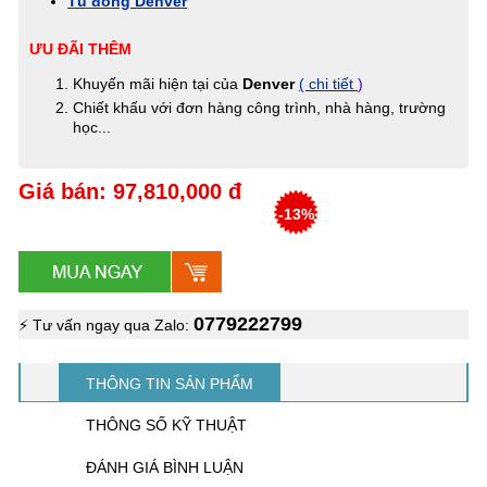
Tủ đông Denver
ƯU ĐÃI THÊM
Khuyến mãi hiện tại của
Denver
( chi tiết
)
Chiết khấu với đơn hàng công trình, nhà hàng, trường
học...
Giá bán: 97,810,000 đ
-13%
0779222799
⚡ Tư vấn ngay qua Zalo:
THÔNG TIN SẢN PHẨM
THÔNG SỐ KỸ THUẬT
ĐÁNH GIÁ BÌNH LUẬN