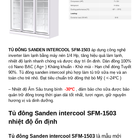
TỦ ĐÔNG SANDEN INTERCOOL SFM-1503
áp dụng công nghệ
inverter làm lạnh bằng máy nén 1/4 Hp, tăng hiệu quả làm lạnh,
nhiệt độ lạnh nhanh chóng và được duy trì ổn định. Dàn đồng 100%
có Nano BẠC ( Ag+ ) Kháng khuẩn - Khử mùi - Hạn chế đóng Tuyết
90%. Tủ đông sanden intercool phù hợp làm tủ trữ sữa mẹ và an
toàn cho trẻ nhỏ. Đạt tiêu chuẩn trữ đông thịt bò Mỹ ( <-24*C )
– Nhiệt độ Âm Sâu trung bình
-30
*C
, đảm bảo cho sữa được bảo
quản trữ đông trong thời gian dài tốt nhất, tươi ngon, giữ nguyên
hương vị và dinh dưỡng.
Tủ đông Sanden intercool SFM-1503
nhiệt độ ổn định
Tủ đông Sanden intercool SFM-1503
là mẫu mới