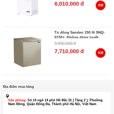
6,010,000 đ
KM
Tủ đông Sanden 150 lít SNQ-
0155+, Không đóng tuyết.
Cao cấp
9,500,000 đ
7,710,000 đ
KM
Địa điểm mua hàng
Văn phòng:
Số 14 ngõ 14 phố Hồ Đắc Di ( Tầng 2 ), Phường
Nam Đồng, Quận Đống Đa, Thành phố Hà Nội, Việt Nam