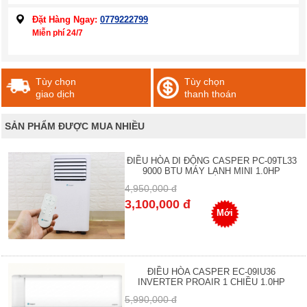
Đặt Hàng Ngay:
0779222799
Miễn phí 24/7
Tùy chọn
Tùy chọn
giao dịch
thanh thoán
SẢN PHẨM ĐƯỢC MUA NHIỀU
ĐIỀU HÒA DI ĐỘNG CASPER PC-09TL33
9000 BTU MÁY LẠNH MINI 1.0HP
4,950,000 đ
3,100,000 đ
Mới
ĐIỀU HÒA CASPER EC-09IU36
INVERTER PROAIR 1 CHIỀU 1.0HP
5,990,000 đ