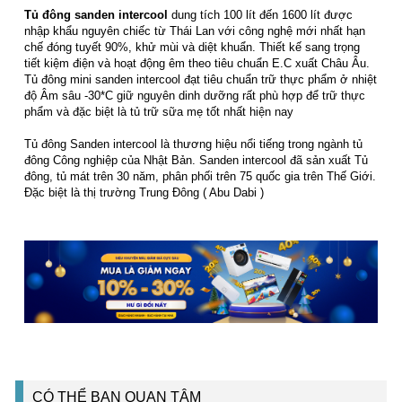
Tủ đông sanden intercool
dung tích 100 lít đến 1600 lít được
nhập khẩu nguyên chiếc từ Thái Lan với công nghệ mới nhất hạn
chế đóng tuyết 90%, khử mùi và diệt khuẩn. Thiết kế sang trọng
tiết kiệm điện và hoạt động êm theo tiêu chuẩn E.C xuất Châu Âu.
Tủ đông mini sanden intercool đạt tiêu chuẩn trữ thực phẩm ở nhiệt
độ Âm sâu -30*C giữ nguyên dinh dưỡng rất phù hợp để trữ thực
phẩm và đặc biệt là tủ trữ sữa mẹ tốt nhất hiện nay
Tủ đông Sanden intercool là thương hiệu nổi tiếng trong ngành tủ
đông Công nghiệp của Nhật Bản. Sanden intercool đã sản xuất Tủ
đông, tủ mát trên 30 năm, phân phối trên 75 quốc gia trên Thế Giới.
Đặc biệt là thị trường Trung Đông ( Abu Dabi )
CÓ THỂ BẠN QUAN TÂM