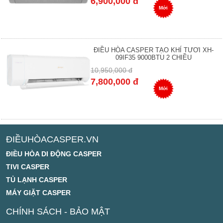
6,900,000 đ
Mới
ĐIỀU HÒA CASPER TẠO KHÍ TƯƠI XH-
09IF35 9000BTU 2 CHIỀU
10,950,000 đ
7,800,000 đ
Mới
ĐIỀUHÒACASPER.VN
ĐIỀU HÒA DI ĐỘNG CASPER
TIVI CASPER
TỦ LẠNH CASPER
MÁY GIẶT CASPER
CHÍNH SÁCH - BẢO MẬT