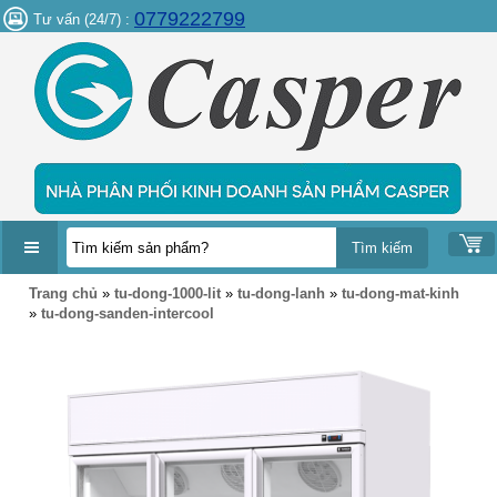
0779222799
Tư vấn (24/7) :
DANH
Trang chủ
»
tu-dong-1000-lit
»
tu-dong-lanh
»
tu-dong-mat-kinh
MỤC
»
tu-dong-sanden-intercool
SẢN
PHẨM