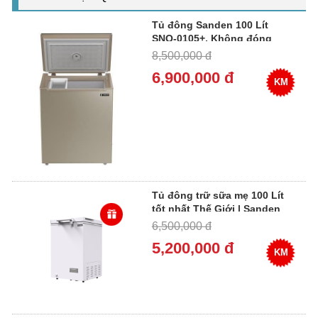
Tủ đông Sanden 100 Lít
SNQ-0105+, Không đóng
tuyết 99%. Cao cấp
8,500,000 đ
6,900,000 đ
KM
Tủ đông trữ sữa mẹ 100 Lít
tốt nhất Thế Giới | Sanden
SNH-0105
6,500,000 đ
5,200,000 đ
KM