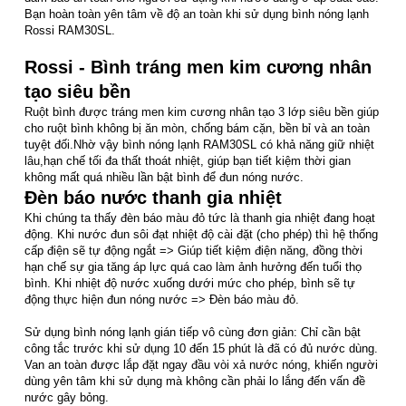
Bạn hoàn toàn yên tâm về độ an toàn khi sử dụng bình nóng lạnh
Rossi RAM30SL.
Rossi - Bình tráng men kim cương nhân
tạo siêu bền
Ruột bình được tráng men kim cương nhân tạo 3 lớp siêu bền giúp
cho ruột bình không bị ăn mòn, chống bám cặn, bền bỉ và an toàn
tuyệt đối.Nhờ vậy bình nóng lạnh RAM30SL có khả năng giữ nhiệt
lâu,hạn chế tối đa thất thoát nhiệt, giúp bạn tiết kiệm thời gian
không mất quá nhiều lần bật bình để đun nóng nước.
Đèn báo nước thanh gia nhiệt
Khi chúng ta thấy đèn báo màu đỏ tức là thanh gia nhiệt đang hoạt
động. Khi nước đun sôi đạt nhiệt độ cài đặt (cho phép) thì hệ thống
cấp điện sẽ tự động ngắt => Giúp tiết kiệm điện năng, đồng thời
hạn chế sự gia tăng áp lực quá cao làm ảnh hưởng đến tuổi thọ
bình. Khi nhiệt độ nước xuống dưới mức cho phép, bình sẽ tự
động thực hiện đun nóng nước => Đèn báo màu đỏ.
Sử dụng bình nóng lạnh gián tiếp vô cùng đơn giản: Chỉ cần bật
công tắc trước khi sử dụng 10 đến 15 phút là đã có đủ nước dùng.
Van an toàn được lắp đặt ngay đầu vòi xả nước nóng, khiến người
dùng yên tâm khi sử dụng mà không cần phải lo lắng đến vấn đề
nước gây bỏng.