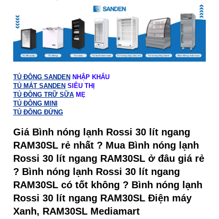
TỦ ĐÔNG SANDEN
NHẬP KHẨU
TỦ MÁT SANDEN
SIÊU THỊ
TỦ ĐÔNG TRỮ SỮA
MẸ
TỦ ĐÔNG MINI
TỦ ĐÔNG ĐỨNG
Giá Bình nóng lạnh Rossi 30 lít ngang
RAM30SL rẻ nhất ? Mua Bình nóng lạnh
Rossi 30 lít ngang RAM30SL ở đâu giá rẻ
? Bình nóng lạnh Rossi 30 lít ngang
RAM30SL có tốt không ? Bình nóng lạnh
Rossi 30 lít ngang RAM30SL Điện máy
Xanh, RAM30SL Mediamart