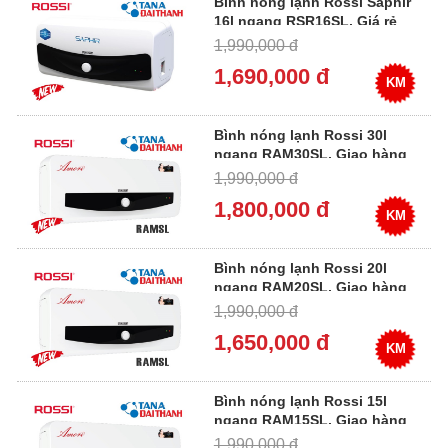
Bình nóng lạnh Rossi Saphir
16l ngang RSR16SL, Giá rẻ
1,990,000 đ
1,690,000 đ
KM
Bình nóng lạnh Rossi 30l
ngang RAM30SL, Giao hàng
ngay
1,990,000 đ
1,800,000 đ
KM
Bình nóng lạnh Rossi 20l
ngang RAM20SL, Giao hàng
ngay
1,990,000 đ
1,650,000 đ
KM
Bình nóng lạnh Rossi 15l
ngang RAM15SL, Giao hàng
ngay
1,990,000 đ