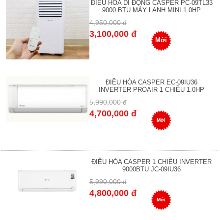
ĐIỀU HÒA DI ĐỘNG CASPER PC-09TL33
9000 BTU MÁY LẠNH MINI 1.0HP
4,950,000 đ
3,100,000 đ
Mới
ĐIỀU HÒA CASPER EC-09IU36
INVERTER PROAIR 1 CHIỀU 1.0HP
5,990,000 đ
4,700,000 đ
Mới
ĐIỀU HÒA CASPER 1 CHIỀU INVERTER
9000BTU JC-09IU36
5,990,000 đ
4,800,000 đ
Mới