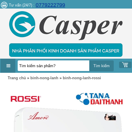
0779222799
Tư vấn (24/7) :
DANH
Trang chủ
»
binh-nong-lanh
»
binh-nong-lanh-rossi
MỤC
SẢN
PHẨM