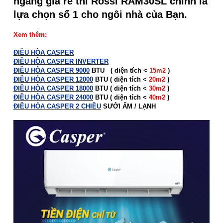
ngang giá rẻ thì Rossi RAM30SL chính là
lựa chọn số 1 cho ngôi nhà của Bạn.
Xem thêm:
ĐIỀU HÒA CASPER
ĐIỀU HÒA CASPER INVERTER
ĐIỀU HÒA CASPER 9000
BTU ( diện tích <
15m2
)
ĐIỀU HÒA CASPER 12000
BTU ( diện tích <
20m2
)
ĐIỀU HÒA CASPER 18000
BTU ( diện tích <
30m2
)
ĐIỀU HÒA CASPER 24000
BTU ( diện tích <
40m2
)
ĐIỀU HÒA CASPER 2 CHIỀU
SƯỞI ẤM / LẠNH