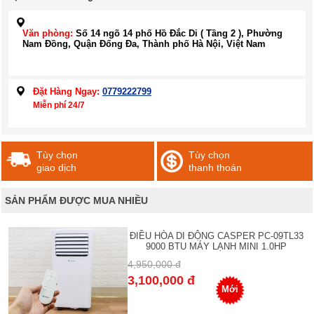
Văn phòng:
Số 14 ngõ 14 phố Hồ Đắc Di ( Tầng 2 ), Phường
Nam Đồng, Quận Đống Đa, Thành phố Hà Nội, Việt Nam
Đặt Hàng Ngay:
0779222799
Miễn phí 24/7
Tùy chọn
Tùy chọn
giao dịch
thanh thoán
SẢN PHẨM ĐƯỢC MUA NHIỀU
ĐIỀU HÒA DI ĐỘNG CASPER PC-09TL33
9000 BTU MÁY LẠNH MINI 1.0HP
4,950,000 đ
3,100,000 đ
Mới