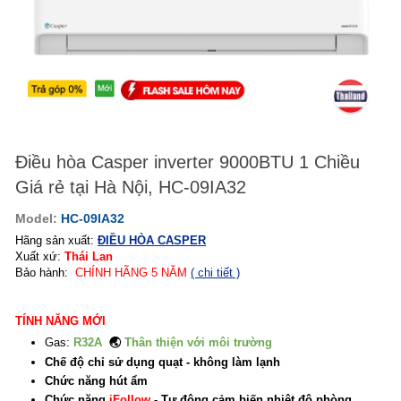
Điều hòa Casper inverter 9000BTU 1 Chiều
Giá rẻ tại Hà Nội, HC-09IA32
Model:
HC-09IA32
Hãng sản xuất:
ĐIỀU HÒA CASPER
Xuất xứ:
Thái Lan
Bảo hành:
CHÍNH HÃNG
5
NĂM
( chi tiết )
TÍNH NĂNG MỚI
Gas:
R32A
🌏
Thân thiện với môi trường
Chế độ chỉ sử dụng quạt - không làm lạnh
Chức năng hút ẩm
Chức năng
iFollow
- Tự động cảm biến nhiệt độ phòng