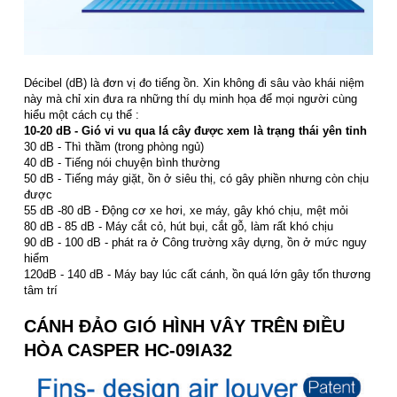
Décibel (dB) là đơn vị đo tiếng ồn. Xin không đi sâu vào khái niệm
này mà chỉ xin đưa ra những thí dụ minh họa để mọi người cùng
hiểu một cách cụ thể :
10-20 dB - Gió vi vu qua lá cây được xem là trạng thái yên tỉnh
30 dB - Thì thầm (trong phòng ngủ)
40 dB - Tiếng nói chuyện bình thường
50 dB - Tiếng máy giặt, ồn ở siêu thị, có gây phiền nhưng còn chịu
được
55 dB -80 dB - Động cơ xe hơi, xe máy, gây khó chịu, mệt mỏi
80 dB - 85 dB - Máy cắt cỏ, hút bụi, cắt gỗ, làm rất khó chịu
90 dB - 100 dB - phát ra ở Công trường xây dựng, ồn ở mức nguy
hiểm
120dB - 140 dB - Máy bay lúc cất cánh, ồn quá lớn gây tổn thương
tâm trí
CÁNH ĐẢO GIÓ HÌNH VÂY TRÊN ĐIỀU
HÒA CASPER HC-09IA32