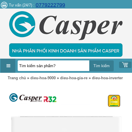
0779222799
Tư vấn (24/7) :
DANH
Trang chủ
»
dieu-hoa-9000
»
dieu-hoa-gia-re
»
dieu-hoa-inverter
MỤC
SẢN
PHẨM