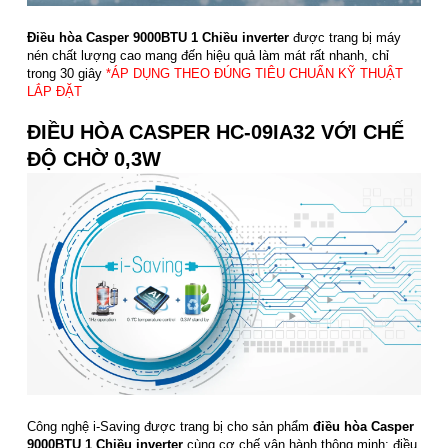
Điều hòa Casper 9000BTU 1 Chiều inverter
được trang bị máy
nén chất lượng cao mang đến hiệu quả làm mát rất nhanh, chỉ
trong 30 giây
*ÁP DỤNG THEO ĐÚNG TIÊU CHUẨN KỸ THUẬT
LẮP ĐẶT
ĐIỀU HÒA CASPER HC-09IA32 VỚI CHẾ
ĐỘ CHỜ 0,3W
Công nghệ i-Saving được trang bị cho sản phẩm
điều hòa Casper
9000BTU 1 Chiều inverter
cùng cơ chế vận hành thông minh: điều