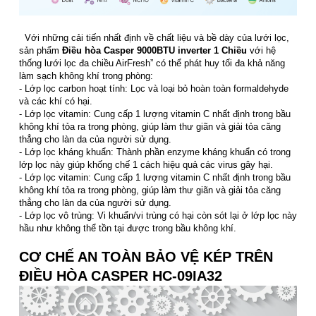
Với những cải tiến nhất định về chất liệu và bề dày của lưới lọc,
sản phẩm
Điều hòa Casper 9000BTU inverter 1 Chiều
với hệ
thống lưới lọc đa chiều AirFresh” có thể phát huy tối đa khả năng
làm sạch không khí trong phòng:
- Lớp lọc carbon hoạt tính: Lọc và loại bỏ hoàn toàn formaldehyde
và các khí có hại.
- Lớp lọc vitamin: Cung cấp 1 lượng vitamin C nhất định trong bầu
không khí tỏa ra trong phòng, giúp làm thư giãn và giải tỏa căng
thẳng cho làn da của người sử dụng.
- Lớp lọc kháng khuẩn: Thành phần enzyme kháng khuẩn có trong
lớp lọc này giúp khống chế 1 cách hiệu quả các virus gây hại.
- Lớp lọc vitamin: Cung cấp 1 lượng vitamin C nhất định trong bầu
không khí tỏa ra trong phòng, giúp làm thư giãn và giải tỏa căng
thẳng cho làn da của người sử dụng.
- Lớp lọc vô trùng: Vi khuẩn/vi trùng có hại còn sót lại ở lớp lọc này
hầu như không thể tồn tại được trong bầu không khí.
CƠ CHẾ AN TOÀN BẢO VỆ KÉP TRÊN
ĐIỀU HÒA CASPER HC-09IA32