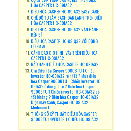
HÒA CASPER HC-09IA32
ĐIỀU HÒA CASPER HC-09IA32 EASY CARE
CHẾ ĐỘ TỰ LÀM SẠCH DÀN LẠNH TRÊN ĐIỀU
HÒA CASPER HC-09IA32
ĐIỀU HÒA CASPER HC-09IA32 VẬN HÀNH
BỀN BỈ
ĐIỀU HÒA CASPER HC-09IQ32 VỚI ĐỘNG
CƠ ÊM ÁI
CÁNH ĐẢO GIÓ HÌNH VÂY TRÊN ĐIỀU HÒA
CASPER HC-09IA32
BẢO HÀNH ĐIỀU HÒA CASPER HC-09IA32
Giá điều hòa Casper 9000BTU 1 Chiều
inverter HC-09IA32 rẻ nhất ? Mua điều
hòa Casper 9000BTU 1 Chiều inverter HC-
09IA32 ở đâu giá rẻ ? Điều hòa Casper
9000BTU 1 Chiều inverter HC-09IA32 có
tốt không ? Điều hòa Casper HC-09IA32
Điện máy Xanh, Casper HC-09IA32
Mediamart
THÔNG SỐ KỸ THUẬT ĐIỀU HÒA CASPER
9000BTU INVERTER 1 CHIỀU HC-09IA32