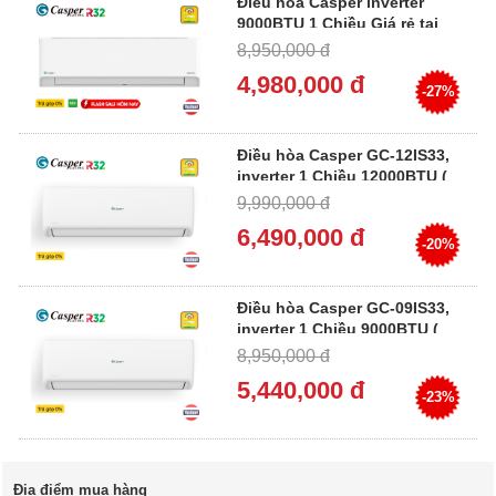
Điều hòa Casper inverter
9000BTU 1 Chiều Giá rẻ tại
Hà Nội, HC-09IA32
8,950,000 đ
4,980,000 đ
-27%
Điều hòa Casper GC-12IS33,
inverter 1 Chiều 12000BTU (
1.5HP )
9,990,000 đ
6,490,000 đ
-20%
Điều hòa Casper GC-09IS33,
inverter 1 Chiều 9000BTU (
1HP )
8,950,000 đ
5,440,000 đ
-23%
Địa điểm mua hàng