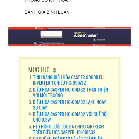
THÔNG SỐ KỸ THUẬT
ĐÁNH GIÁ BÌNH LUẬN
MỤC LỤC
TÍNH NĂNG ĐIỀU HÒA CASPER 9000BTU
INVERTER 1 CHIỀU HC-09IA32
ĐIỀU HÒA CASPER HC-09IA32 THÂN THIỆN
VỚI MÔI TRƯỜNG
ĐIỀU HÒA CASPER HC-09IA32 LẠNH NGAY
30 GIÂY
ĐIỀU HÒA CASPER HC-09IA32 VỚI CHẾ ĐỘ
CHỜ 0,3W
HỆ THỐNG LƯỚI LỌC ĐA CHIỀU AIRFRESH
TRÊN ĐIỀU HÒA CASPER HC-09IA32
CƠ CHẾ AN TOÀN BẢO VỆ KÉP TRÊN ĐIỀU