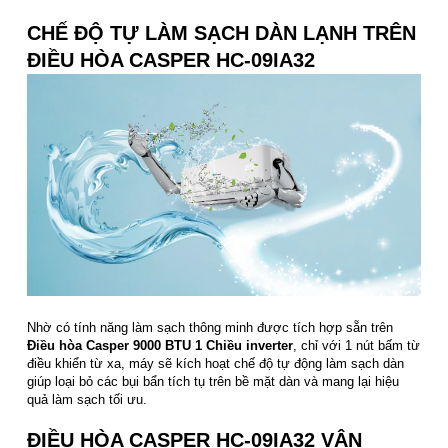
CHẾ ĐỘ TỰ LÀM SẠCH DÀN LẠNH TRÊN
ĐIỀU HÒA CASPER HC-09IA32
Nhờ có tính năng làm sạch thông minh được tích hợp sẵn trên
Điều hòa Casper 9000 BTU 1 Chiều inverter
, chỉ với 1 nút bấm từ
điều khiển từ xa, máy sẽ kích hoạt chế độ tự động làm sạch dàn
giúp loại bỏ các bụi bẩn tích tụ trên bề mặt dàn và mang lại hiệu
quả làm sạch tối ưu.
ĐIỀU HÒA CASPER HC-09IA32 VẬN