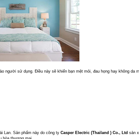
p vào người sử dụng. Điều này sẽ khiến bạn mệt mỏi, đau họng hay không da m
hái Lan. Sản phẩm này do công ty
Casper Electric (Thailand ) Co., Ltd
sản x
ều hòa thương mại