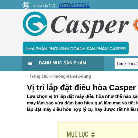
0779222799
Tư vấn (24/7) :
DANH MỤC SẢN PHẨM
Trang chủ
»
huong-dan-su-dung
Vị trí lắp đặt điều hòa Casp
Lựa chọn vị trí lắp đặt máy điều hòa như thế nào s
máy làm sao vừa đảm bảo hiệu quả làm mát và tiết 
lắp đặt máy điều hòa hợp lý cự hay được rất nhiều
MỤC LỤC