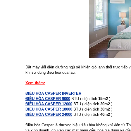
Đặt máy đối diện giường ngủ sẽ khiến gió lạnh thổi trực tiế
khi sử dụng điều hòa quá lâu.
Xem thêm:
ĐIỀU HÒA CASPER INVERTER
ĐIỀU HÒA CASPER 9000
BTU ( diện tích
15m2
)
ĐIỀU HÒA CASPER 12000
BTU ( diện tích
20m2
)
ĐIỀU HÒA CASPER 18000
BTU ( diện tích
30m2
)
ĐIỀU HÒA CASPER 24000
BTU ( diện tích
40m2
)
Điều hòa Casper là thương hiệu điều hòa không khí đến từ T
và kinh doanh, chuyên các mặt hàng điều hòa gia dụng và đi