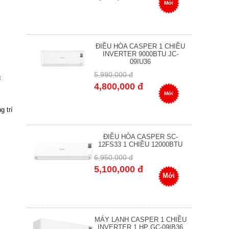
Mới
ĐIỀU HÒA CASPER 1 CHIỀU
INVERTER 9000BTU JC-
09IU36
5,990,000 đ
c
4,800,000 đ
Mới
g trí
ĐIỀU HÒA CASPER SC-
12FS33 1 CHIỀU 12000BTU
6,950,000 đ
5,100,000 đ
Mới
MÁY LẠNH CASPER 1 CHIỀU
INVERTER 1 HP GC-09IB36