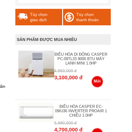
Tùy chọn
Tùy chọn
giao dịch
thanh thoán
SẢN PHẨM ĐƯỢC MUA NHIỀU
ĐIỀU HÒA DI ĐỘNG CASPER
PC-09TL33 9000 BTU MÁY
LẠNH MINI 1.0HP
4,950,000 đ
3,100,000 đ
Mới
thẩm
ĐIỀU HÒA CASPER EC-
09IU36 INVERTER PROAIR 1
CHIỀU 1.0HP
5,990,000 đ
4,700,000 đ