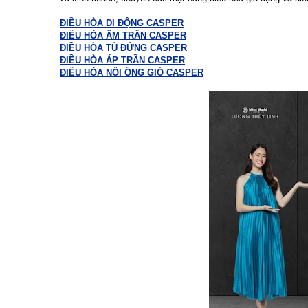
ĐIỀU HÒA DI ĐỘNG CASPER
ĐIỀU HÒA ÂM TRẦN CASPER
ĐIỀU HÒA TỦ ĐỨNG CASPER
ĐIỀU HÒA ÁP TRẦN CASPER
ĐIỀU HÒA NỐI ỐNG GIÓ CASPER