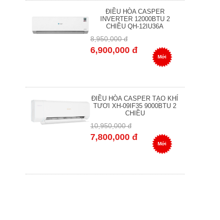
ĐIỀU HÒA CASPER
INVERTER 12000BTU 2
CHIỀU QH-12IU36A
8,950,000 đ
6,900,000 đ
Mới
ĐIỀU HÒA CASPER TẠO KHÍ
TƯƠI XH-09IF35 9000BTU 2
CHIỀU
10,950,000 đ
7,800,000 đ
Mới