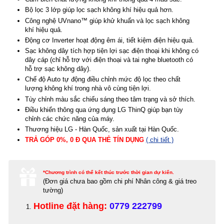
Bộ lọc 3 lớp giúp lọc sạch không khí hiệu quả hơn.
Công nghệ UVnano™ giúp khử khuẩn và lọc sạch không
khí hiệu quả.
Động cơ Inverter hoạt động êm ái, tiết kiệm điện hiệu quả.
Sạc không dây tích hợp tiện lợi sạc điện thoại khi không có
dây cáp (chỉ hỗ trợ với điện thoại và tai nghe bluetooth có
hỗ trợ sạc không dây).
Chế độ Auto tự động điều chỉnh mức độ lọc theo chất
lượng không khí trong nhà vô cùng tiện lợi.
Tùy chỉnh màu sắc chiếu sáng theo tâm trạng và sở thích.
Điều khiển thông qua ứng dụng LG ThinQ giúp bạn tùy
chỉnh các chức năng của máy.
Thương hiệu LG - Hàn Quốc, sản xuất tại Hàn Quốc.
TRẢ GÓP 0%, 0 Đ QUA THẺ TÍN DỤNG
( chi tiết )
*Chương trình có thể kết thúc trước thời gian dự kiến.
(Đơn giá c
hưa bao gồm chi phí Nhân công & giá treo
tường)
Hotline đặt hàng:
0779 222799