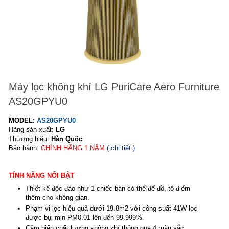
Máy lọc không khí LG PuriCare Aero Furniture
AS20GPYU0
MODEL:
AS20GPYU0
Hãng sản xuất:
LG
Thương hiệu:
Hàn Quốc
Bảo hành:
CHÍNH HÃNG
1
NĂM
( chi tiết )
TÍNH NĂNG NỔI BẬT
Thiết kế độc đáo như 1 chiếc bàn có thể để đồ, tô điểm
thêm cho không gian.
Phạm vi lọc hiệu quả dưới 19.8m2 với công suất 41W lọc
được bụi mịn PM0.01 lên đến 99.999%.
Cảm biến chất lượng không khí thông qua 4 màu sắc.