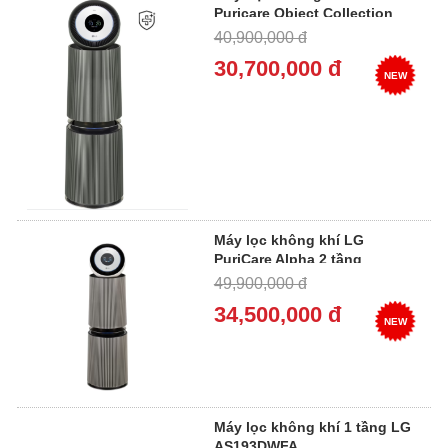
Puricare Object Collection
360° Alpha UP AS353NGDA
40,900,000 đ
30,700,000 đ
NEW
Máy lọc không khí LG
PuriCare Alpha 2 tầng
AS352NS2A
49,900,000 đ
34,500,000 đ
NEW
Máy lọc không khí 1 tầng LG
AS193DWFA