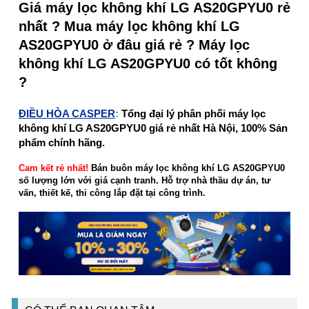
Giá máy lọc không khí LG AS20GPYU0 rẻ
nhất ? Mua máy lọc không khí LG
AS20GPYU0 ở đâu giá rẻ ? Máy lọc
không khí LG AS20GPYU0 có tốt không
?
ĐIỀU HÒA CASPER
:
Tổng đại lý phân phối máy lọc
không khí LG AS20GPYU0 giá rẻ nhất Hà Nội, 100% Sản
phẩm chính hãng.
Cam kết rẻ nhất!
Bán buôn máy lọc không khí LG AS20GPYU0
số lượng lớn với giá cạnh tranh. Hỗ trợ nhà thầu dự án, tư
vấn, thiết kế, thi công lắp đặt tại công trình.