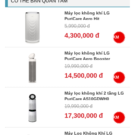
CÓ THỂ BẠN QUAN TÂM
Máy lọc không khí LG
PuriCare Aero Hit
AS35GGW10
5,990,000 đ
4,300,000 đ
KM
Máy lọc không khí LG
PuriCare Aero Booster
AS55GGSY0
19,990,000 đ
14,500,000 đ
KM
Máy lọc không khí 2 tầng LG
PuriCare AS10GDWH0
19,990,000 đ
17,300,000 đ
KM
Máy Lọc Không Khí LG