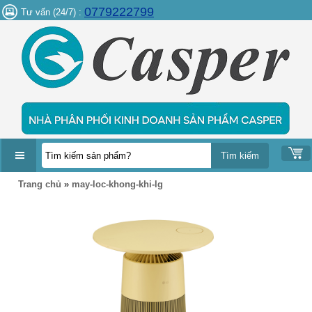
0779222799
Tư vấn (24/7) :
DANH
Trang chủ
»
may-loc-khong-khi-lg
MỤC
SẢN
PHẨM