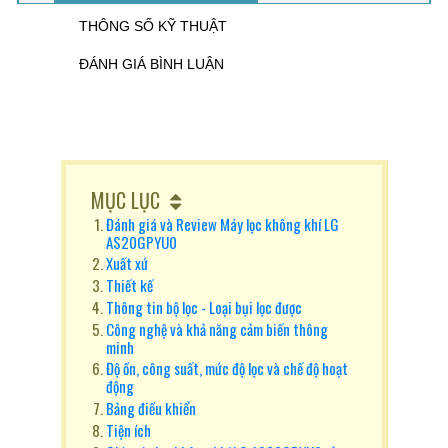
THÔNG SỐ KỸ THUẬT
ĐÁNH GIÁ BÌNH LUẬN
MỤC LỤC
Đánh giá và Review Máy lọc không khí LG
AS20GPYU0
Xuất xứ
Thiết kế
Thông tin bộ lọc - Loại bụi lọc được
Công nghệ và khả năng cảm biến thông
minh
Độ ồn, công suất, mức độ lọc và chế độ hoạt
động
Bảng điều khiển
Tiện ích