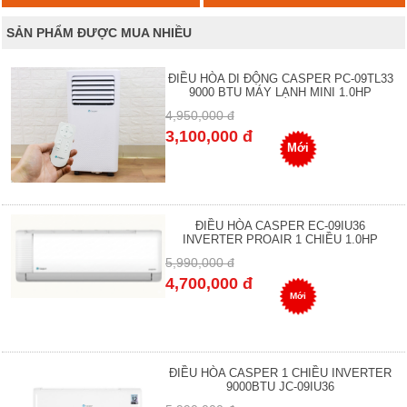
SẢN PHẨM ĐƯỢC MUA NHIỀU
ĐIỀU HÒA DI ĐỘNG CASPER PC-09TL33
9000 BTU MÁY LẠNH MINI 1.0HP
4,950,000 đ
3,100,000 đ
Mới
ĐIỀU HÒA CASPER EC-09IU36
INVERTER PROAIR 1 CHIỀU 1.0HP
5,990,000 đ
4,700,000 đ
Mới
ĐIỀU HÒA CASPER 1 CHIỀU INVERTER
9000BTU JC-09IU36