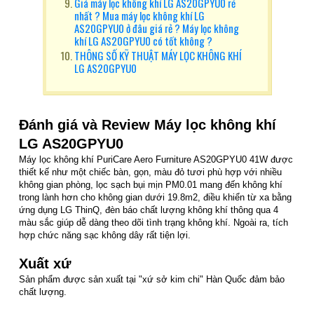
Giá máy lọc không khí LG AS20GPYU0 rẻ
nhất ? Mua máy lọc không khí LG
AS20GPYU0 ở đâu giá rẻ ? Máy lọc không
khí LG AS20GPYU0 có tốt không ?
THÔNG SỐ KỸ THUẬT MÁY LỌC KHÔNG KHÍ
LG AS20GPYU0
Đánh giá và Review Máy lọc không khí
LG AS20GPYU0
Máy lọc không khí PuriCare Aero Furniture AS20GPYU0 41W được
thiết kế như một chiếc bàn, gọn, màu đỏ tươi phù hợp với nhiều
không gian phòng, lọc sạch bụi mịn PM0.01 mang đến không khí
trong lành hơn cho không gian dưới 19.8m2, điều khiển từ xa bằng
ứng dụng LG ThinQ, đèn báo chất lượng không khí thông qua 4
màu sắc giúp dễ dàng theo dõi tình trạng không khí. Ngoài ra, tích
hợp chức năng sạc không dây rất tiện lợi.
Xuất xứ
Sản phẩm được sản xuất tại "xứ sở kim chi" Hàn Quốc đảm bảo
chất lượng.