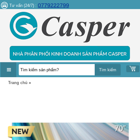
0779222799
Tư vấn (24/7) :
DANH
Trang chủ
»
MỤC
SẢN
PHẨM