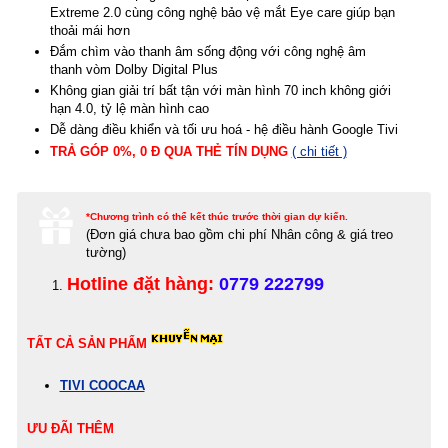
Extreme 2.0 cùng công nghệ bảo vệ mắt Eye care giúp bạn
thoải mái hơn
Đắm chìm vào thanh âm sống động với công nghệ âm
thanh vòm Dolby Digital Plus
Không gian giải trí bất tận với màn hình 70 inch không giới
hạn 4.0, tỷ lệ màn hình cao
Dễ dàng điều khiển và tối ưu hoá - hệ điều hành Google Tivi
TRẢ GÓP 0%, 0 Đ QUA THẺ TÍN DỤNG
( chi tiết )
*Chương trình có thể kết thúc trước thời gian dự kiến.
(Đơn giá c
hưa bao gồm chi phí Nhân công & giá treo
tường)
Hotline đặt hàng:
0779 222799
TẤT CẢ SẢN PHẨM
TIVI COOCAA
ƯU ĐÃI THÊM