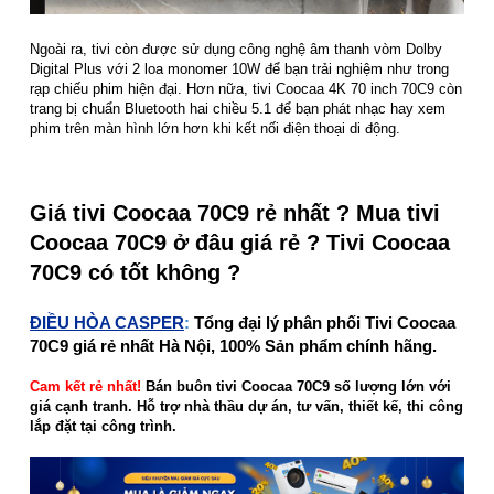
Ngoài ra, tivi còn được sử dụng công nghệ âm thanh vòm Dolby
Digital Plus với 2 loa monomer 10W để bạn trải nghiệm như trong
rạp chiếu phim hiện đại. Hơn nữa, tivi Coocaa 4K 70 inch 70C9 còn
trang bị chuẩn Bluetooth hai chiều 5.1 để bạn phát nhạc hay xem
phim trên màn hình lớn hơn khi kết nối điện thoại di động.
Giá tivi Coocaa 70C9 rẻ nhất ? Mua tivi
Coocaa 70C9 ở đâu giá rẻ ? Tivi Coocaa
70C9 có tốt không ?
ĐIỀU HÒA CASPER
:
Tổng đại lý phân phối Tivi Coocaa
70C9 giá rẻ nhất Hà Nội, 100% Sản phẩm chính hãng.
Cam kết rẻ nhất!
Bán buôn tivi Coocaa 70C9 số lượng lớn với
giá cạnh tranh. Hỗ trợ nhà thầu dự án, tư vấn, thiết kế, thi công
lắp đặt tại công trình.