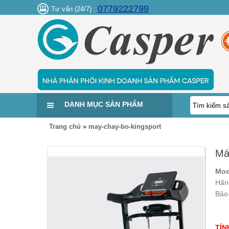
0779222799
Tư vấn (24/7) :
DANH MỤC SẢN PHẨM
Trang chủ
»
may-chay-bo-kingsport
Má
Mod
Hãn
Bảo
TÍN