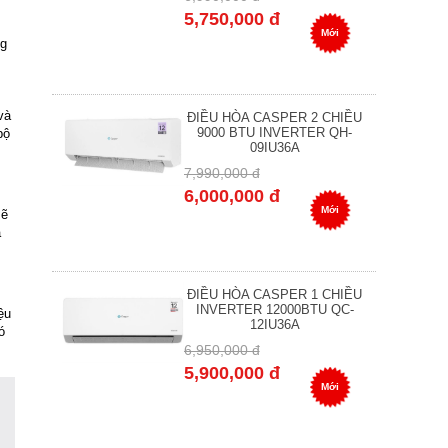
5,750,000 đ
Mới
ng
và
ĐIỀU HÒA CASPER 2 CHIỀU
9000 BTU INVERTER QH-
bộ
09IU36A
7,990,000 đ
6,000,000 đ
Mới
sẽ
a
ĐIỀU HÒA CASPER 1 CHIỀU
INVERTER 12000BTU QC-
ệu
12IU36A
ó
6,950,000 đ
5,900,000 đ
Mới