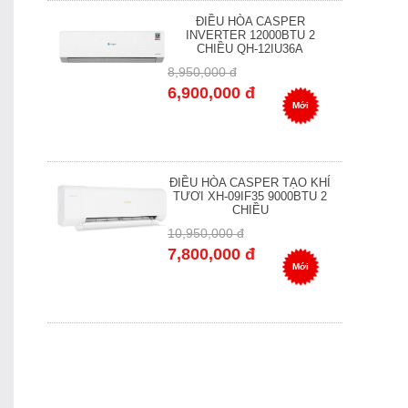
ĐIỀU HÒA CASPER
INVERTER 12000BTU 2
CHIỀU QH-12IU36A
8,950,000 đ
6,900,000 đ
Mới
ĐIỀU HÒA CASPER TẠO KHÍ
TƯƠI XH-09IF35 9000BTU 2
CHIỀU
10,950,000 đ
7,800,000 đ
Mới