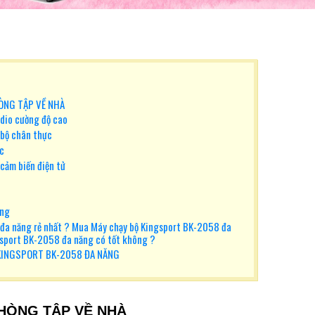
ÒNG TẬP VỀ NHÀ
rdio cường độ cao
 bộ chân thực
ắc
cảm biến điện tử
ăng
đa năng rẻ nhất ? Mua Máy chạy bộ Kingsport BK-2058 đa
ngsport BK-2058 đa năng có tốt không ?
KINGSPORT BK-2058 ĐA NĂNG
HÒNG TẬP VỀ NHÀ