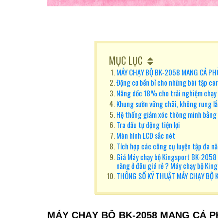
MỤC LỤC
MÁY CHẠY BỘ BK-2058 MANG CẢ PH
Động cơ bền bỉ cho những bài tập ca
Nâng dốc 18% cho trải nghiệm chạy
Khung sườn vững chãi, không rung l
Hệ thống giảm xóc thông minh bằng 
Tra dầu tự động tiện lợi
Màn hình LCD sắc nét
Tích hợp các công cụ luyện tập đa n
Giá Máy chạy bộ Kingsport BK-2058 
năng ở đâu giá rẻ ? Máy chạy bộ Ki
THÔNG SỐ KỸ THUẬT MÁY CHẠY BỘ 
MÁY CHẠY BỘ BK-2058
MANG CẢ P