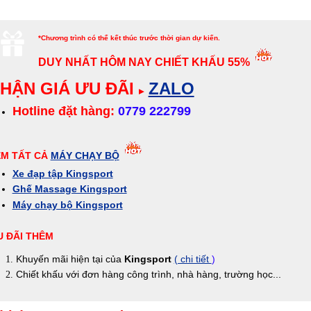
*Chương trình có thể kết thúc trước thời gian dự kiến.
DUY NHẤT HÔM NAY
CHIẾT KHẤU 55%
HẬN GIÁ ƯU ĐÃI
ZALO
▸
Hotline đặt hàng:
0779 222799
EM TẤT CẢ
MÁY CHẠY BỘ
Xe đạp tập Kingsport
Ghế Massage Kingsport
Máy chạy bộ Kingsport
 ĐÃI THÊM
Khuyến mãi hiện tại của
Kingsport
( chi tiết
)
Chiết khấu với đơn hàng công trình, nhà hàng, trường học...