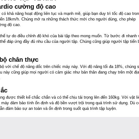
ardio cường độ cao
có khả năng hoạt động liên tục và mạnh mẽ, giúp bạn duy trì tốc độ cao tro
 đến 18km/h. Chúng mở ra những thách thức mới cho người dùng, cho phép
ờng độ cao.
 thể tự do điều chỉnh độ khó của bài tập theo mong muốn. Từ bước đi nhanh 
thể đáp ứng đầy đủ nhu cầu của người tập. Chúng cũng giúp người tập tiến 
 bộ chân thực
 bộ với chế độ nâng dốc trên chiếc máy này. Với độ nâng tối đa 18%, chúng 
u này cũng giúp mọi người có cảm giác như bản thân đang chạy trên một đị
.
lắc
ược thiết kế chắc chắn và có thể chịu tải trọng lên đến 160kg. Với vật li
 máy đảm bảo tính ổn định và độ bền vượt trội trong quá trình sử dụng. Dù c
n đảm bảo sự an toàn và ổn định trong suốt quá trình tập luyện.