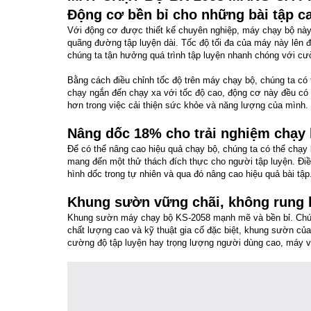
Động cơ bền bỉ cho những bài tập c
Với động cơ được thiết kế chuyên nghiệp, máy chạy bộ này 
quãng đường tập luyện dài. Tốc độ tối đa của máy này lên
chúng ta tận hưởng quá trình tập luyện nhanh chóng với cư
Bằng cách điều chỉnh tốc độ trên máy chạy bộ, chúng ta có
chạy ngắn đến chạy xa với tốc độ cao, động cơ này đều có 
hơn trong việc cải thiện sức khỏe và năng lượng của mình.
Nâng dốc 18% cho trải nghiệm chạy
Để có thể nâng cao hiệu quả chạy bộ, chúng ta có thể chạy
mang đến một thử thách đích thực cho người tập luyện. Điề
hình dốc trong tự nhiên và qua đó nâng cao hiệu quả bài tập
Khung sườn vững chãi, không rung 
Khung sườn máy chạy bộ KS-2058 mạnh mẽ và bền bỉ. Chúng đ
chất lượng cao và kỹ thuật gia cố đặc biệt, khung sườn của
cường độ tập luyện hay trọng lượng người dùng cao, máy vẫ