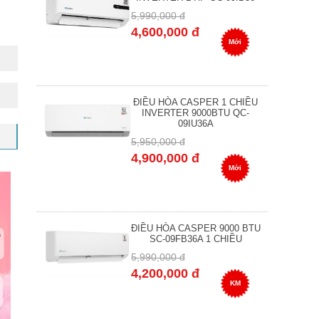
5,990,000 đ
4,600,000 đ
Mới
ĐIỀU HÒA CASPER 1 CHIỀU
INVERTER 9000BTU QC-
09IU36A
5,950,000 đ
4,900,000 đ
Mới
ĐIỀU HÒA CASPER 9000 BTU
SC-09FB36A 1 CHIỀU
5,990,000 đ
4,200,000 đ
KM