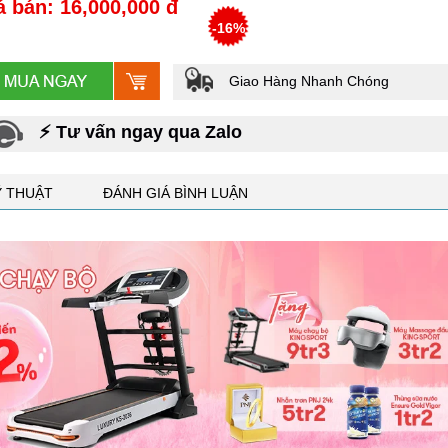
á bán: 16,000,000 đ
-16%
Giao Hàng Nhanh Chóng
⚡ Tư vấn ngay qua Zalo
Ỹ THUẬT
ĐÁNH GIÁ BÌNH LUẬN