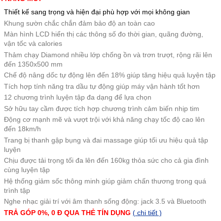
Thiết kế sang trọng và hiện đại phù hợp với mọi không gian
Khung sườn chắc chắn đảm bảo độ an toàn cao
Màn hình LCD hiển thị các thông số đo thời gian, quãng đường,
vận tốc và calories
Thảm chạy Diamond nhiều lớp chống ồn và trơn trượt, rộng rãi lên
đến 1350x500 mm
Chế độ nâng dốc tự động lên đến 18% giúp tăng hiệu quả luyện tập
Tích hợp tính năng tra dầu tự động giúp máy vận hành tốt hơn
12 chương trình luyện tập đa dạng để lựa chọn
Sở hữu tay cầm được tích hợp chương trình cảm biến nhịp tim
Động cơ mạnh mẽ và vượt trội với khả năng chạy tốc độ cao lên
đến 18km/h
Trang bị thanh gập bụng và đai massage giúp tối ưu hiệu quả tập
luyện
Chịu được tải trọng tối đa lên đến 160kg thỏa sức cho cả gia đình
cùng luyện tập
Hệ thống giảm sốc thông minh giúp giảm chấn thương trong quá
trình tập
Nghe nhạc giải trí với âm thanh sống động: jack 3.5 và Bluetooth
TRẢ GÓP 0%, 0 Đ QUA
THẺ
TÍN DỤNG
( chi tiết )