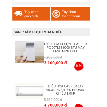
Tùy chọn
Tùy chọn
giao dịch
thanh thoán
SẢN PHẨM ĐƯỢC MUA NHIỀU
ĐIỀU HÒA DI ĐỘNG CASPER
PC-09TL33 9000 BTU MÁY
LẠNH MINI 1.0HP
4,950,000 đ
3,100,000 đ
Mới
ĐIỀU HÒA CASPER EC-
09IU36 INVERTER PROAIR 1
CHIỀU 1.0HP
5,990,000 đ
4,700,000 đ