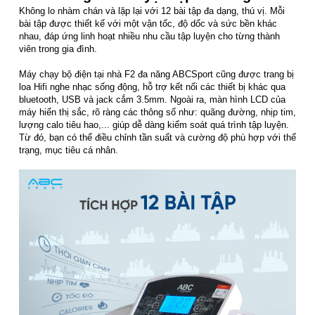
Không lo nhàm chán và lặp lại với 12 bài tập đa dạng, thú vị. Mỗi
bài tập được thiết kế với một vận tốc, độ dốc và sức bền khác
nhau, đáp ứng linh hoạt nhiều nhu cầu tập luyện cho từng thành
viên trong gia đình.
Máy chạy bộ điện tại nhà F2 đa năng ABCSport cũng được trang bị
loa Hifi nghe nhạc sống động, hỗ trợ kết nối các thiết bị khác qua
bluetooth, USB và jack cắm 3.5mm. Ngoài ra, màn hình LCD của
máy hiển thị sắc, rõ ràng các thông số như: quãng đường, nhịp tim,
lượng calo tiêu hao,... giúp dễ dàng kiểm soát quá trình tập luyện.
Từ đó, bạn có thể điều chỉnh tần suất và cường độ phù hợp với thể
trạng, mục tiêu cá nhân.