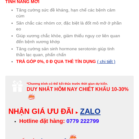
TÍNH NĂNG MỚI
Tăng cường sức đề kháng, hạn chế các bệnh cảm
cúm
Săn chắc các nhóm cơ, đặc biệt là đốt mô mỡ ở phần
eo
Giúp xương chắc khỏe, giảm thiểu nguy cơ liên quan
đến bệnh xương khớp
Tăng cường sản sinh hormone serotonin giúp tinh
thần lạc quan, phấn chấn
TRẢ GÓP 0%, 0 Đ QUA
THẺ
TÍN DỤNG
( chi tiết )
*Chương trình có thể kết thúc trước thời gian dự kiến.
DUY NHẤT HÔM NAY
CHIẾT KHẤU 10-30%
NHẬN GIÁ ƯU ĐÃI
ZALO
▸
Hotline đặt hàng:
0779 222799