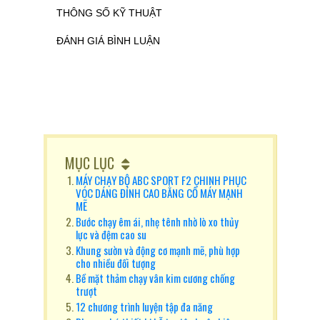
THÔNG SỐ KỸ THUẬT
ĐÁNH GIÁ BÌNH LUẬN
MỤC LỤC
MÁY CHẠY BỘ ABC SPORT F2 CHINH PHỤC
VÓC DÁNG ĐỈNH CAO BẰNG CỔ MÁY MẠNH
MẼ
Bước chạy êm ái, nhẹ tênh nhờ lò xo thủy
lực và đệm cao su
Khung sườn và động cơ mạnh mẽ, phù hợp
cho nhiều đối tượng
Bề mặt thảm chạy vân kim cương chống
trượt
12 chương trình luyện tập đa năng