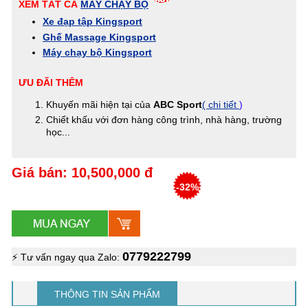
XEM TẤT CẢ
MÁY CHẠY BỘ
Xe đạp tập Kingsport
Ghế Massage Kingsport
Máy chạy bộ Kingsport
ƯU ĐÃI THÊM
Khuyến mãi hiện tại của
ABC Sport
( chi tiết
)
Chiết khấu với đơn hàng công trình, nhà hàng, trường
học...
Giá bán: 10,500,000 đ
-32%
0779222799
⚡ Tư vấn ngay qua Zalo:
THÔNG TIN SẢN PHẨM