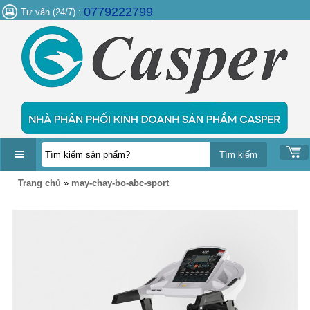
0779222799
Tư vấn (24/7) :
DANH
Trang chủ
»
may-chay-bo-abc-sport
MỤC
SẢN
PHẨM