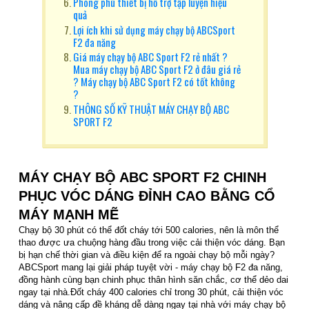
Phong phú thiết bị hỗ trợ tập luyện hiệu
quả
Lợi ích khi sử dụng máy chạy bộ ABCSport
F2 đa năng
Giá máy chạy bộ ABC Sport F2 rẻ nhất ?
Mua máy chạy bộ ABC Sport F2 ở đâu giá rẻ
? Máy chạy bộ ABC Sport F2 có tốt không
?
THÔNG SỐ KỸ THUẬT MÁY CHẠY BỘ ABC
SPORT F2
MÁY CHẠY BỘ ABC SPORT F2 CHINH
PHỤC VÓC DÁNG ĐỈNH CAO BẰNG CỔ
MÁY MẠNH MẼ
Chạy bộ 30 phút có thể đốt cháy tới 500 calories, nên là môn thể
thao được ưa chuộng hàng đầu trong việc cải thiện vóc dáng. Bạn
bị hạn chế thời gian và điều kiện để ra ngoài chạy bộ mỗi ngày?
ABCSport mang lại giải pháp tuyệt vời - máy chạy bộ F2 đa năng,
đồng hành cùng bạn chinh phục thân hình săn chắc, cơ thể dẻo dai
ngay tại nhà.Đốt cháy 400 calories chỉ trong 30 phút, cải thiện vóc
dáng và nâng cấp đề kháng dễ dàng ngay tại nhà với máy chạy bộ