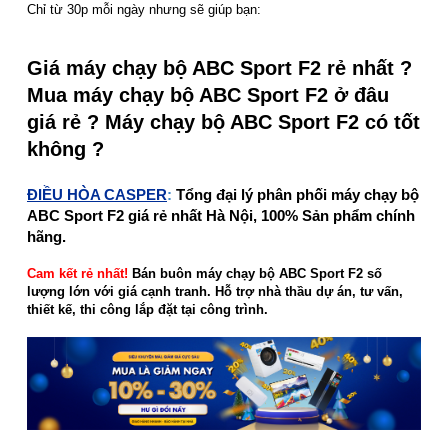
Chỉ từ 30p mỗi ngày nhưng sẽ giúp bạn:
Giá máy chạy bộ ABC Sport F2 rẻ nhất ?
Mua máy chạy bộ ABC Sport F2 ở đâu
giá rẻ ? Máy chạy bộ ABC Sport F2 có tốt
không ?
ĐIỀU HÒA CASPER
:
Tổng đại lý phân phối máy chạy bộ
ABC Sport F2 giá rẻ nhất Hà Nội, 100% Sản phẩm chính
hãng.
Cam kết rẻ nhất!
Bán buôn máy chạy bộ ABC Sport F2 số
lượng lớn với giá cạnh tranh. Hỗ trợ nhà thầu dự án, tư vấn,
thiết kế, thi công lắp đặt tại công trình.