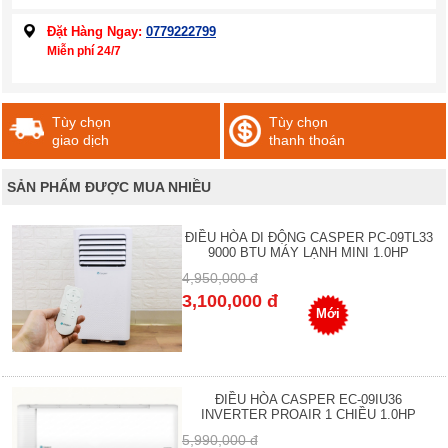
Đặt Hàng Ngay:
0779222799
Miễn phí 24/7
Tùy chọn
Tùy chọn
giao dịch
thanh thoán
SẢN PHẨM ĐƯỢC MUA NHIỀU
ĐIỀU HÒA DI ĐỘNG CASPER PC-09TL33
9000 BTU MÁY LẠNH MINI 1.0HP
4,950,000 đ
3,100,000 đ
Mới
ĐIỀU HÒA CASPER EC-09IU36
INVERTER PROAIR 1 CHIỀU 1.0HP
5,990,000 đ