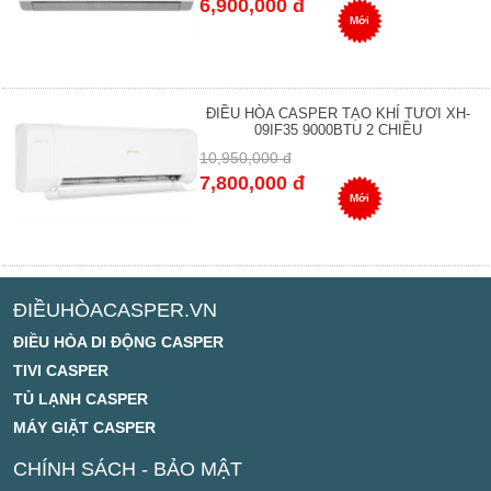
6,900,000 đ
Mới
ĐIỀU HÒA CASPER TẠO KHÍ TƯƠI XH-
09IF35 9000BTU 2 CHIỀU
10,950,000 đ
7,800,000 đ
Mới
ĐIỀUHÒACASPER.VN
ĐIỀU HÒA DI ĐỘNG CASPER
TIVI CASPER
TỦ LẠNH CASPER
MÁY GIẶT CASPER
CHÍNH SÁCH - BẢO MẬT