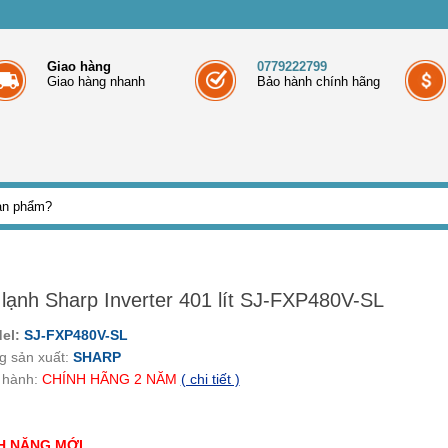
Giao hàng
0779222799
Giao hàng nhanh
Bảo hành chính hãng
 lạnh Sharp Inverter 401 lít SJ-FXP480V-SL
el:
SJ-FXP480V-SL
g sản xuất:
SHARP
 hành:
CHÍNH HÃNG
2
NĂM
( chi tiết )
H NĂNG MỚI