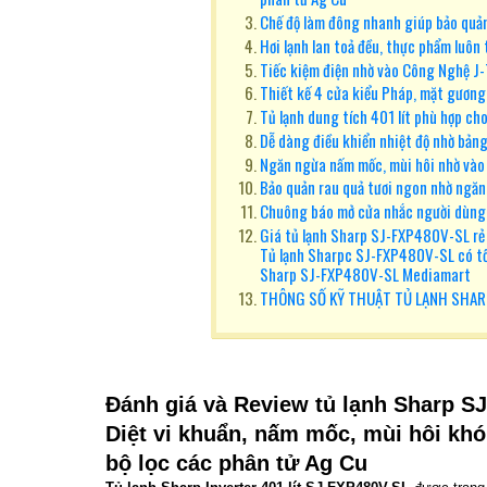
Chế độ làm đông nhanh giúp bảo qu
Hơi lạnh lan toả đều, thực phẩm luôn
Tiếc kiệm điện nhờ vào Công Nghệ J-
Thiết kế 4 cửa kiểu Pháp, mặt gương
Tủ lạnh dung tích 401 lít phù hợp ch
Dễ dàng điều khiển nhiệt độ nhờ bản
Ngăn ngừa nấm mốc, mùi hôi nhờ vào
Bảo quản rau quả tươi ngon nhờ ngăn
Chuông báo mở cửa nhắc người dùng 
Giá tủ lạnh Sharp SJ-FXP480V-SL rẻ
Tủ lạnh Sharpc SJ-FXP480V-SL có t
Sharp SJ-FXP480V-SL Mediamart
THÔNG SỐ KỸ THUẬT TỦ LẠNH SHAR
Đánh giá và Review tủ lạnh Sharp S
Diệt vi khuẩn, nấm mốc, mùi hôi khó
bộ lọc các phân tử Ag Cu