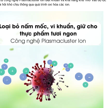
bị công nghệ Plasmacluster ion diệt khuẩn và khả năng khử nhờ vào bộ lọc
 hôi khó chịu thông qua quá trình oxi hóa các ion.