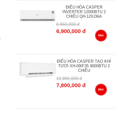
ĐIỀU HÒA CASPER
INVERTER 12000BTU 2
CHIỀU QH-12IU36A
8,950,000 đ
6,900,000 đ
Mới
n
ĐIỀU HÒA CASPER TẠO KHÍ
TƯƠI XH-09IF35 9000BTU 2
CHIỀU
10,950,000 đ
7,800,000 đ
Mới