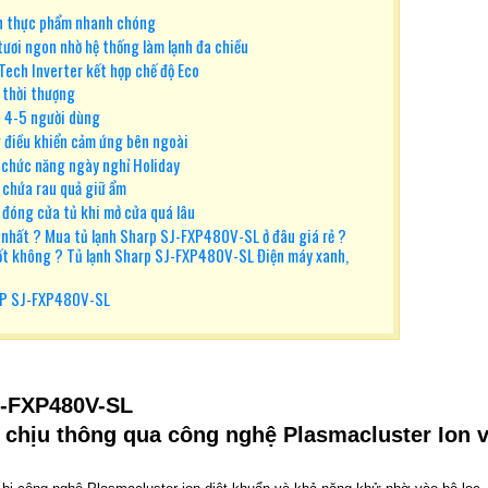
ản thực phẩm nhanh chóng
 tươi ngon nhờ hệ thống làm lạnh đa chiều
Tech Inverter kết hợp chế độ Eco
 thời thượng
o 4-5 người dùng
g điều khiển cảm ứng bên ngoài
 chức năng ngày nghỉ Holiday
 chứa rau quả giữ ẩm
đóng cửa tủ khi mở cửa quá lâu
 nhất ? Mua tủ lạnh Sharp SJ-FXP480V-SL ở đâu giá rẻ ?
ốt không ? Tủ lạnh Sharp SJ-FXP480V-SL Điện máy xanh,
P SJ-FXP480V-SL
J-FXP480V-SL
 chịu thông qua công nghệ Plasmacluster Ion 