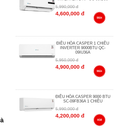
5,990,000 đ
4,600,000 đ
Mới
ĐIỀU HÒA CASPER 1 CHIỀU
INVERTER 9000BTU QC-
09IU36A
5,950,000 đ
4,900,000 đ
Mới
ĐIỀU HÒA CASPER 9000 BTU
SC-09FB36A 1 CHIỀU
5,990,000 đ
4,200,000 đ
và
KM