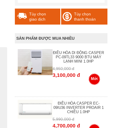
Tùy chọn
Tùy chọn
giao dịch
thanh thoán
SẢN PHẨM ĐƯỢC MUA NHIỀU
ĐIỀU HÒA DI ĐỘNG CASPER
PC-09TL33 9000 BTU MÁY
LẠNH MINI 1.0HP
4,950,000 đ
3,100,000 đ
Mới
ĐIỀU HÒA CASPER EC-
09IU36 INVERTER PROAIR 1
CHIỀU 1.0HP
5,990,000 đ
4,700,000 đ