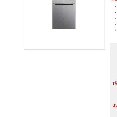
TẤ
ƯU