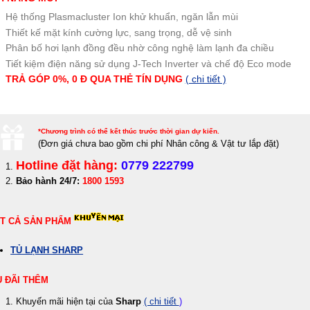
Hệ thống Plasmacluster Ion khử khuẩn, ngăn lẫn mùi
Thiết kế mặt kính cường lực, sang trọng, dễ vệ sinh
Phân bố hơi lạnh đồng đều nhờ công nghệ làm lạnh đa chiều
Tiết kiệm điện năng sử dụng J-Tech Inverter và chế độ Eco mode
TRẢ GÓP 0%, 0 Đ QUA THẺ TÍN DỤNG
( chi tiết )
*Chương trình có thể kết thúc trước thời gian dự kiến.
(Đơn giá c
hưa bao gồm chi phí Nhân công & Vật tư lắp đặt)
Hotline đặt hàng:
0779 222799
Bảo hành 24/7:
1800 1593
T CẢ SẢN PHẨM
TỦ LẠNH SHARP
 ĐÃI THÊM
Khuyến mãi hiện tại của
Sharp
( chi tiết
)