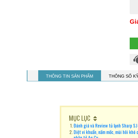
Gi
THÔNG TIN SẢN PHẨM
THÔNG SỐ K
MỤC LỤC
Đánh giá và Review tủ lạnh Sharp 
Diệt vi khuẩn, nấm mốc, mùi hôi khó
phân tử Ag Cu