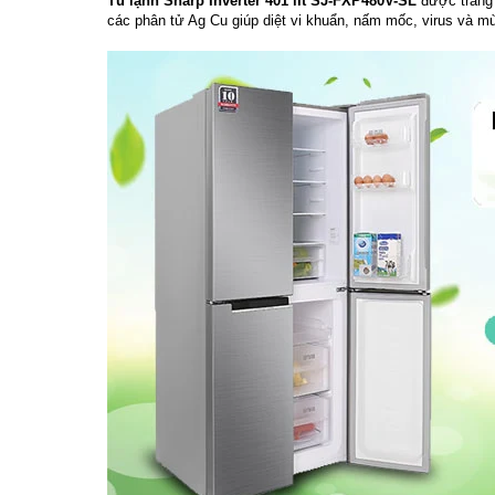
Tủ lạnh Sharp Inverter 401 lít SJ-FXP480V-SL
được trang 
các phân tử Ag Cu giúp diệt vi khuẩn, nấm mốc, virus và mùi