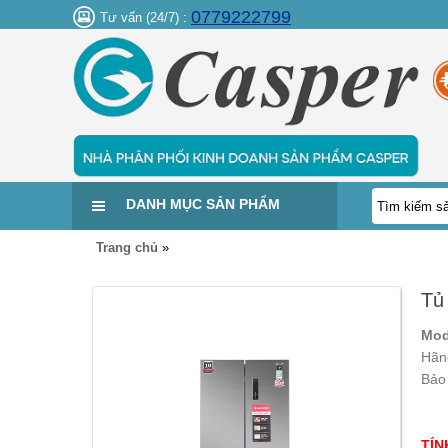
0779222799
Tư vấn (24/7) :
DANH MỤC SẢN PHẨM
Trang chủ
»
Tủ
Mod
Hãn
Bảo
TÍN