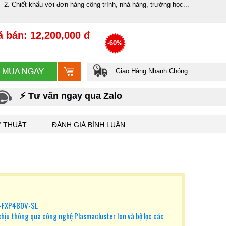
Chiết khấu với đơn hàng công trình, nhà hàng, trường học...
á bán: 12,200,000 đ
-60%
Giao Hàng Nhanh Chóng
⚡ Tư vấn ngay qua Zalo
Ỹ THUẬT
ĐÁNH GIÁ BÌNH LUẬN
SJ-FXP480V-SL
 chịu thông qua công nghệ Plasmacluster Ion và bộ lọc các