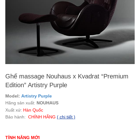
Ghế massage Nouhaus x Kvadrat “Premium
Edition” Artistry Purple
Model:
Artistry Purple
Hãng sản xuất:
NOUHAUS
Xuất xứ:
Hàn Quốc
Bảo hành:
CHÍNH HÃNG
( chi tiết )
TÍNH NĂNG MỚI