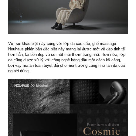
Với sự khác biệt này cùng với lớp da cao cấp, ghế massage
Nouhaus phiên bản đặc biệt này mang lại được một vẻ đẹp tinh tế
hơn hẳn, lại bền đẹp và có một mùi thơm trang nhã. Hơn nữa, lớp
da cũng được xử lý với công nghệ hàng đầu một cách kỹ càng,
bởi vậy mà an toàn tuyệt đối cho môi trường cũng như làn da của
người dùng.