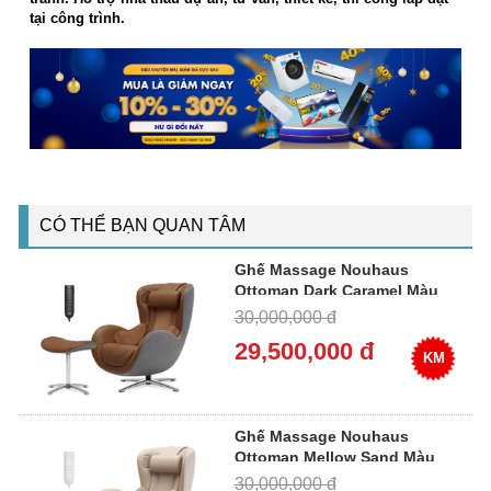
tại công trình.
CÓ THỂ BẠN QUAN TÂM
Ghế Massage Nouhaus
Ottoman Dark Caramel Màu
Nâu Đậm
30,000,000 đ
29,500,000 đ
KM
Ghế Massage Nouhaus
Ottoman Mellow Sand Màu
Vàng Cát
30,000,000 đ