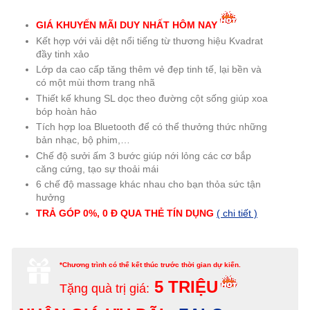
GIÁ KHUYẾN MÃI DUY NHẤT HÔM NAY
Kết hợp với vải dệt nổi tiếng từ thương hiệu Kvadrat
đầy tinh xảo
Lớp da cao cấp tăng thêm vẻ đẹp tinh tế, lại bền và
có một mùi thơm trang nhã
Thiết kế khung SL dọc theo đường cột sống giúp xoa
bóp hoàn hảo
Tích hợp loa Bluetooth để có thể thưởng thức những
bản nhạc, bộ phim,…
Chế độ sưởi ấm 3 bước giúp nới lỏng các cơ bắp
căng cứng, tạo sự thoải mái
6 chế độ massage khác nhau cho bạn thỏa sức tận
hưởng
TRẢ GÓP 0%, 0 Đ QUA
THẺ TÍN DỤNG
( chi tiết )
*Chương trình có thể kết thúc trước thời gian dự kiến.
5 TRIỆU
Tặng quà trị giá: