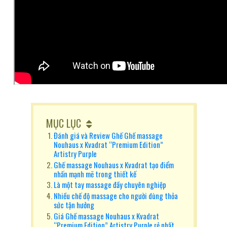
MỤC LỤC
Đánh giá và Review Ghế Ghế massage
Nouhaus x Kvadrat “Premium Edition”
Artistry Purple
Ghế massage Nouhaus x Kvadrat tạo điểm
nhấn mạnh mẽ trong thiết kế
Là một tay massage đầy chuyên nghiệp
Nhiều chế độ massage cho người dùng thỏa
sức tận hưởng
Giá Ghế massage Nouhaus x Kvadrat
“Premium Edition” Artistry Purple rẻ nhất