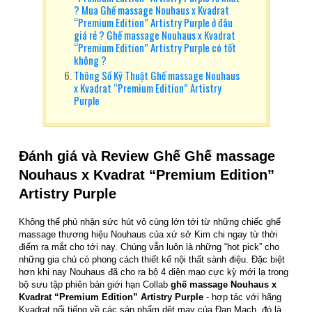
? Mua Ghế massage Nouhaus x Kvadrat
“Premium Edition” Artistry Purple ở đâu
giá rẻ ? Ghế massage Nouhaus x Kvadrat
“Premium Edition” Artistry Purple có tốt
không ?
Thông Số Kỹ Thuật Ghế massage Nouhaus
x Kvadrat “Premium Edition” Artistry
Purple
Đánh giá và Review Ghế Ghế massage
Nouhaus x Kvadrat “Premium Edition”
Artistry Purple
Không thể phủ nhận sức hút vô cùng lớn tới từ những chiếc ghế
massage thương hiệu Nouhaus của xứ sở Kim chi ngay từ thời
điểm ra mắt cho tới nay. Chúng vẫn luôn là những “hot pick” cho
những gia chủ có phong cách thiết kế nội thất sành điệu. Đặc biệt
hơn khi nay Nouhaus đã cho ra bộ 4 diện mạo cực kỳ mới lạ trong
bộ sưu tập phiên bản giới hạn Collab
ghế massage Nouhaus x
Kvadrat “Premium Edition” Artistry Purple
-
hợp tác với hãng
Kvadrat nổi tiếng về các sản phẩm dệt may của Đan Mạch, đó là