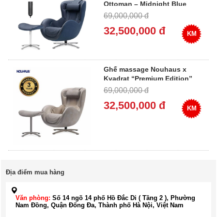
Ottoman – Midnight Blue
69,000,000 đ
32,500,000 đ
KM
Ghế massage Nouhaus x
Kvadrat “Premium Edition”
Cloud Beige
69,000,000 đ
32,500,000 đ
KM
Địa điểm mua hàng
Văn phòng:
Số 14 ngõ 14 phố Hồ Đắc Di ( Tầng 2 ), Phường
Nam Đồng, Quận Đống Đa, Thành phố Hà Nội, Việt Nam