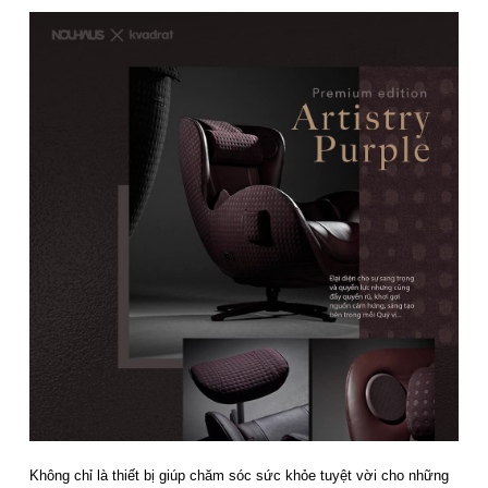
Không chỉ là thiết bị giúp chăm sóc sức khỏe tuyệt vời cho những