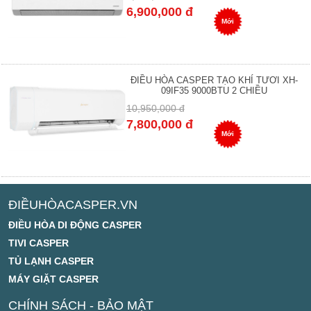
6,900,000 đ
Mới
ĐIỀU HÒA CASPER TẠO KHÍ TƯƠI XH-
09IF35 9000BTU 2 CHIỀU
10,950,000 đ
7,800,000 đ
Mới
ĐIỀUHÒACASPER.VN
ĐIỀU HÒA DI ĐỘNG CASPER
TIVI CASPER
TỦ LẠNH CASPER
MÁY GIẶT CASPER
CHÍNH SÁCH - BẢO MẬT