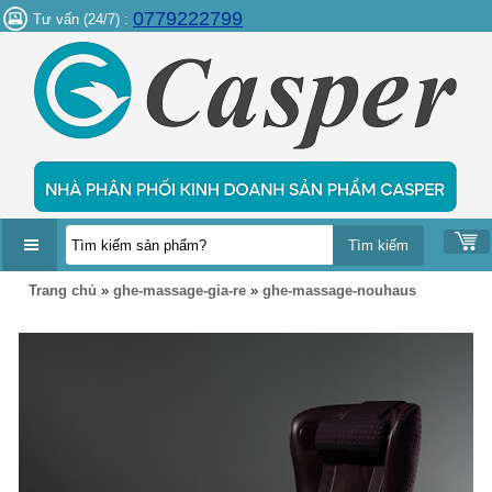
0779222799
Tư vấn (24/7) :
DANH
Trang chủ
»
ghe-massage-gia-re
»
ghe-massage-nouhaus
MỤC
SẢN
PHẨM