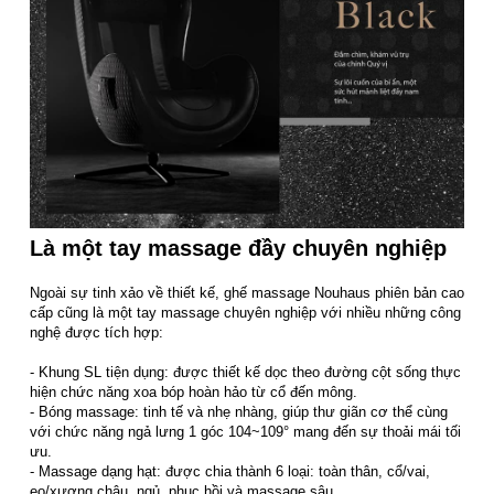
Là một tay massage đầy chuyên nghiệp
Ngoài sự tinh xảo về thiết kế, ghế massage Nouhaus phiên bản cao
cấp cũng là một tay massage chuyên nghiệp với nhiều những công
nghệ được tích hợp:
- Khung SL tiện dụng: được thiết kế dọc theo đường cột sống thực
hiện chức năng xoa bóp hoàn hảo từ cổ đến mông.
- Bóng massage: tinh tế và nhẹ nhàng, giúp thư giãn cơ thể cùng
với chức năng ngả lưng 1 góc 104~109° mang đến sự thoải mái tối
ưu.
- Massage dạng hạt: được chia thành 6 loại: toàn thân, cổ/vai,
eo/xương chậu, ngủ, phục hồi và massage sâu.