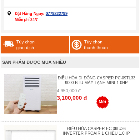
Đặt Hàng Ngay:
0779222799
Miễn phí 24/7
Tùy chọn
Tùy chọn
giao dịch
thanh thoán
SẢN PHẨM ĐƯỢC MUA NHIỀU
ĐIỀU HÒA DI ĐỘNG CASPER PC-09TL33
9000 BTU MÁY LẠNH MINI 1.0HP
4,950,000 đ
3,100,000 đ
Mới
ĐIỀU HÒA CASPER EC-09IU36
INVERTER PROAIR 1 CHIỀU 1.0HP