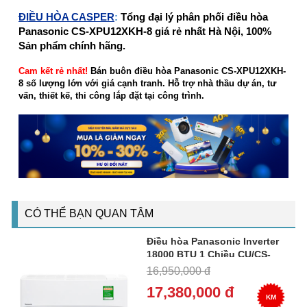
ĐIỀU HÒA CASPER
:
Tổng đại lý phân phối điều hòa
Panasonic CS-XPU12XKH-8 giá rẻ nhất Hà Nội, 100%
Sản phẩm chính hãng.
Cam kết rẻ nhất!
Bán buôn điều hòa Panasonic CS-XPU12XKH-
8 số lượng lớn với giá cạnh tranh. Hỗ trợ nhà thầu dự án, tư
vấn, thiết kế, thi công lắp đặt tại công trình.
CÓ THỂ BẠN QUAN TÂM
Điều hòa Panasonic Inverter
18000 BTU 1 Chiều CU/CS-
PU18XKH-8M
16,950,000 đ
17,380,000 đ
KM