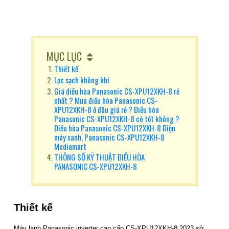
MỤC LỤC
Thiết kế
Lọc sạch không khí
Giá điều hòa Panasonic CS-XPU12XKH-8 rẻ
nhất ? Mua điều hòa Panasonic CS-
XPU12XKH-8 ở đâu giá rẻ ? Điều hòa
Panasonic CS-XPU12XKH-8 có tốt không ?
Điều hòa Panasonic CS-XPU12XKH-8 Điện
máy xanh, Panasonic CS-XPU12XKH-8
Mediamart
THÔNG SỐ KỸ THUẬT ĐIỀU HÒA
PANASONIC CS-XPU12XKH-8
Thiết kế
Máy lạnh Panasonic inverter cao cấp CS-XPU12XKH-8 2023 sở