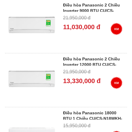
Điều hòa Panasonic 2 Chiều
Inverter 9000 BTU CU/CS-
YZ9WKH-8
21,950,000 đ
11,030,000 đ
KM
Điều hòa Panasonic 2 Chiều
Inverter 12000 BTU CU/CS-
YZ12WKH-8
21,950,000 đ
13,330,000 đ
KM
Điều hòa Panasonic 18000
BTU 1 Chiều CU/CS-N18WKH-
8
15,950,000 đ