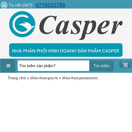
0779222799
Tư vấn (24/7) :
DANH
Trang chủ
»
dieu-hoa-gia-re
»
dieu-hoa-panasonic
MỤC
SẢN
PHẨM