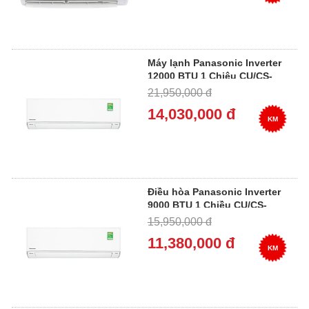
Máy lạnh Panasonic Inverter
12000 BTU 1 Chiêu CU/CS-
XU12XKH-8
21,950,000 đ
14,030,000 đ
KM
Điều hòa Panasonic Inverter
9000 BTU 1 Chiều CU/CS-
XU9XKH-8
15,950,000 đ
11,380,000 đ
KM