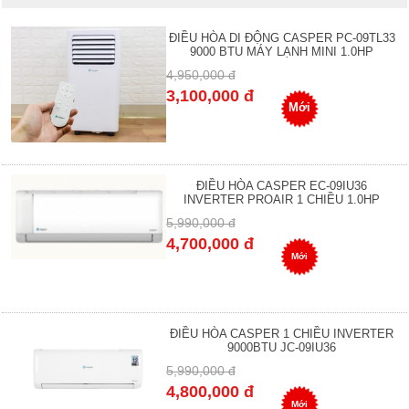
ĐIỀU HÒA DI ĐỘNG CASPER PC-09TL33
9000 BTU MÁY LẠNH MINI 1.0HP
4,950,000 đ
3,100,000 đ
Mới
ĐIỀU HÒA CASPER EC-09IU36
INVERTER PROAIR 1 CHIỀU 1.0HP
5,990,000 đ
4,700,000 đ
Mới
ĐIỀU HÒA CASPER 1 CHIỀU INVERTER
9000BTU JC-09IU36
5,990,000 đ
4,800,000 đ
Mới