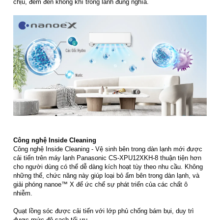
chịu, đem đến không khí trong lành đúng nghĩa.
Công nghệ Inside Cleaning
Công nghệ Inside Cleaning - Vệ sinh bên trong dàn lạnh mới được
cải tiến trên máy lạnh Panasonic CS-XPU12XKH-8 thuận tiện hơn
cho người dùng có thể dễ dàng kích hoạt tùy theo nhu cầu. Không
những thế, chức năng này giúp loại bỏ ẩm bên trong dàn lạnh, và
giải phóng nanoe™ X để ức chế sự phát triển của các chất ô
nhiễm.
Quạt lồng sóc được cải tiến với lớp phủ chống bám bụi, duy trì
được mức độ sạch tối ưu.