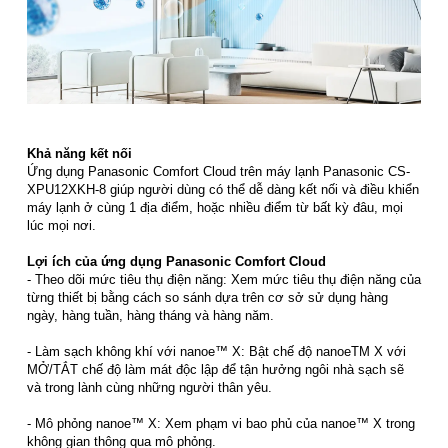
Khả năng kết nối
Ứng dụng Panasonic Comfort Cloud trên máy lạnh Panasonic CS-
XPU12XKH-8 giúp người dùng có thể dễ dàng kết nối và điều khiển
máy lạnh ở cùng 1 địa điểm, hoặc nhiều điểm từ bất kỳ đâu, mọi
lúc mọi nơi.
Lợi ích của ứng dụng Panasonic Comfort Cloud
- Theo dõi mức tiêu thụ điện năng: Xem mức tiêu thụ điện năng của
từng thiết bị bằng cách so sánh dựa trên cơ sở sử dụng hàng
ngày, hàng tuần, hàng tháng và hàng năm.
- Làm sạch không khí với nanoe™ X: Bật chế độ nanoeTM X với
MỞ/TẮT chế độ làm mát độc lập để tận hưởng ngôi nhà sạch sẽ
và trong lành cùng những người thân yêu.
- Mô phỏng nanoe™ X: Xem phạm vi bao phủ của nanoe™ X trong
không gian thông qua mô phỏng.