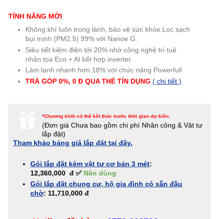
TÍNH NĂNG MỚI
Không khí luôn trong lành, bảo vệ sức khỏe.Lọc sạch
bụi mịnh (PM2.5) 99% với Nanoe G.
Siêu tiết kiệm điện tới 20% nhờ công nghệ trí tuệ
nhân tọa Eco + AI kết hợp inverter.
Làm lạnh nhanh hơn 18% với chức năng Powerfull
TRẢ GÓP 0%, 0 Đ QUA THẺ TÍN
DỤNG
( chi tiết )
*Chương trình có thể kết thúc trước thời gian dự kiến.
(Đơn giá
Chưa bao gồm chi phí Nhân công & Vật tư
lắp đặt)
Tham khảo bảng giá lắp đặt tại đây.
Gói lắp đặt kèm vật tư cơ bản 3 mét
:
12,360,000 đ ✅
Nên dùng
Gói lắp đặt chung cư, hộ gia đình có sẵn đầu
chờ
: 11,710,000 đ