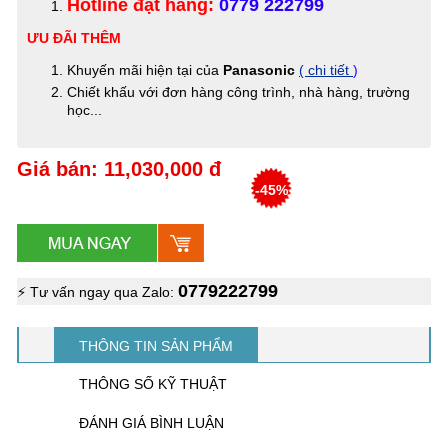
Hotline đặt hàng:
0779 222799
ƯU ĐÃI THÊM
Khuyến mãi hiện tại của
Panasonic
( chi tiết
)
Chiết khấu với đơn hàng công trình, nhà hàng, trường
học...
Giá bán: 11,030,000 đ
-45%
0779222799
⚡ Tư vấn ngay qua Zalo:
THÔNG TIN SẢN PHẨM
THÔNG SỐ KỸ THUẬT
ĐÁNH GIÁ BÌNH LUẬN