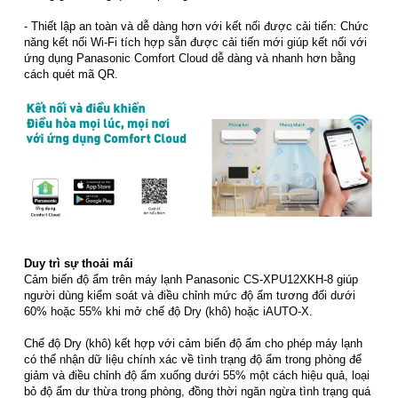
- Thiết lập an toàn và dễ dàng hơn với kết nối được cải tiến: Chức
năng kết nối Wi-Fi tích hợp sẵn được cải tiến mới giúp kết nối với
ứng dụng Panasonic Comfort Cloud dễ dàng và nhanh hơn bằng
cách quét mã QR.
Duy trì sự thoải mái
Cảm biến độ ẩm trên máy lạnh Panasonic CS-XPU12XKH-8 giúp
người dùng kiểm soát và điều chỉnh mức độ ẩm tương đối dưới
60% hoặc 55% khi mở chế độ Dry (khô) hoặc iAUTO-X.
Chế độ Dry (khô) kết hợp với cảm biển độ ẩm cho phép máy lạnh
có thể nhận dữ liệu chính xác về tình trạng độ ẩm trong phòng để
giảm và điều chỉnh độ ẩm xuống dưới 55% một cách hiệu quả, loại
bỏ độ ẩm dư thừa trong phòng, đồng thời ngăn ngừa tình trạng quá