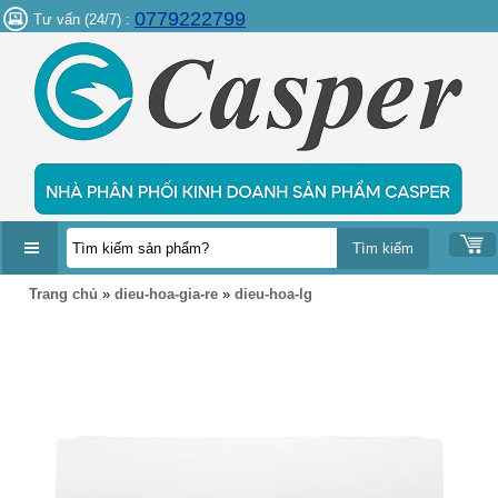
0779222799
Tư vấn (24/7) :
DANH
Trang chủ
»
dieu-hoa-gia-re
»
dieu-hoa-lg
MỤC
SẢN
PHẨM