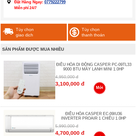
Đặt Hàng Ngay:
0779222799
Miễn phí 24/7
Tùy chọn
Tùy chọn
giao dịch
thanh thoán
SẢN PHẨM ĐƯỢC MUA NHIỀU
ĐIỀU HÒA DI ĐỘNG CASPER PC-09TL33
9000 BTU MÁY LẠNH MINI 1.0HP
4,950,000 đ
3,100,000 đ
Mới
ĐIỀU HÒA CASPER EC-09IU36
INVERTER PROAIR 1 CHIỀU 1.0HP
5,990,000 đ
4,700,000 đ