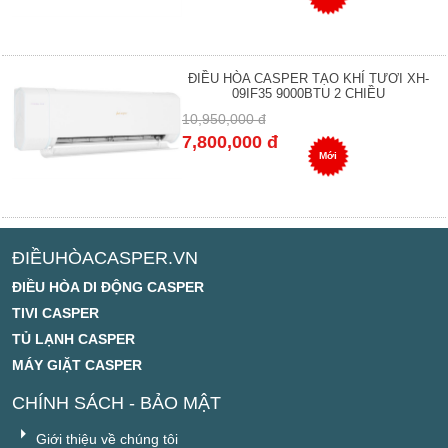
ĐIỀU HÒA CASPER TẠO KHÍ TƯƠI XH-
09IF35 9000BTU 2 CHIỀU
10,950,000 đ
7,800,000 đ
Mới
ĐIỀUHÒACASPER.VN
ĐIỀU HÒA DI ĐỘNG CASPER
TIVI CASPER
TỦ LẠNH CASPER
MÁY GIẶT CASPER
CHÍNH SÁCH - BẢO MẬT
Giới thiệu về chúng tôi