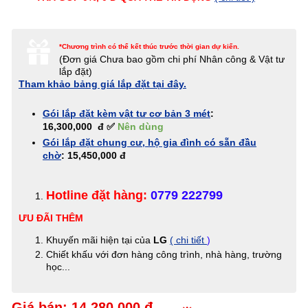
*Chương trình có thể kết thúc trước thời gian dự kiến.
(Đơn giá
Chưa bao gồm chi phí Nhân công & Vật tư
lắp đặt)
Tham khảo bảng giá lắp đặt tại đây.
Gói lắp đặt kèm vật tư cơ bản 3 mét
:
16,300,000 đ ✅
Nên dùng
Gói lắp đặt chung cư, hộ gia đình có sẵn đầu
chờ
: 15,450,000 đ
Hotline đặt hàng:
0779 222799
ƯU ĐÃI THÊM
Khuyến mãi hiện tại của
LG
( chi tiết
)
Chiết khấu với đơn hàng công trình, nhà hàng, trường
học...
Giá bán: 14,280,000 đ