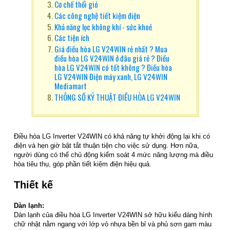
Cơ chế thổi gió
Các công nghệ tiết kiệm điện
Khả năng lọc không khí - sức khoẻ
Các tiện ích
Giá điều hòa LG V24WIN rẻ nhất ? Mua
điều hòa LG V24WIN ở đâu giá rẻ ? Điều
hòa LG V24WIN có tốt không ? Điều hòa
LG V24WIN Điện máy xanh, LG V24WIN
Mediamart
THÔNG SỐ KỸ THUẬT ĐIỀU HÒA LG V24WIN
Điều hòa LG Inverter V24WIN có khả năng tự khởi động lại khi có
điện và hẹn giờ bật tắt thuận tiện cho việc sử dụng. Hơn nữa,
người dùng có thể chủ động kiểm soát 4 mức năng lượng mà điều
hòa tiêu thụ, góp phần tiết kiệm điện hiệu quả.
Thiết kế
Dàn lạnh:
Dàn lạnh của điều hòa LG Inverter V24WIN sở hữu kiểu dáng hình
chữ nhật nằm ngang với lớp vỏ nhựa bền bỉ và phủ sơn gam màu