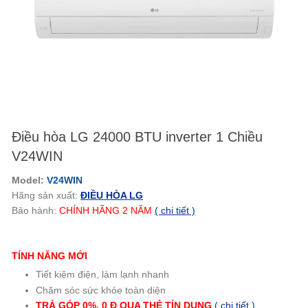
Điều hòa LG 24000 BTU inverter 1 Chiều
V24WIN
Model:
V24WIN
Hãng sản xuất:
ĐIỀU HÒA LG
Bảo hành:
CHÍNH HÃNG
2
NĂM
( chi tiết )
TÍNH NĂNG MỚI
Tiết kiệm điện, làm lạnh nhanh
Chăm sóc sức khỏe toàn diện
TRẢ GÓP 0%, 0 Đ QUA THẺ TÍN
DỤNG
( chi tiết )