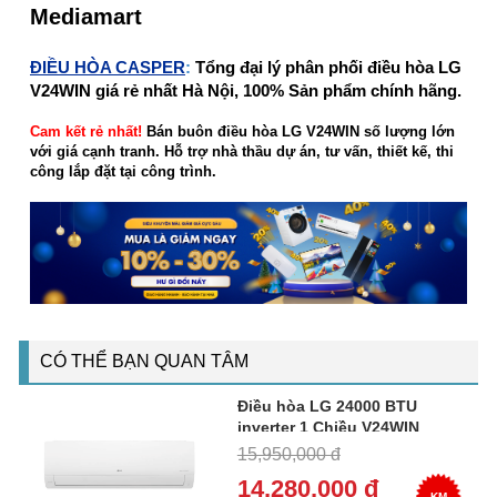
Mediamart
ĐIỀU HÒA CASPER
:
Tổng đại lý phân phối điều hòa LG
V24WIN giá rẻ nhất Hà Nội, 100% Sản phẩm chính hãng.
Cam kết rẻ nhất!
Bán buôn điều hòa LG V24WIN số lượng lớn
với giá cạnh tranh. Hỗ trợ nhà thầu dự án, tư vấn, thiết kế, thi
công lắp đặt tại công trình.
CÓ THỂ BẠN QUAN TÂM
Điều hòa LG 24000 BTU
inverter 1 Chiều V24WIN
15,950,000 đ
14,280,000 đ
KM