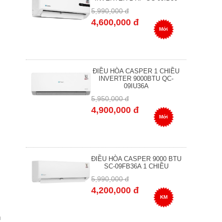
5,990,000 đ
4,600,000 đ
Mới
ĐIỀU HÒA CASPER 1 CHIỀU
INVERTER 9000BTU QC-
09IU36A
5,950,000 đ
4,900,000 đ
Mới
ĐIỀU HÒA CASPER 9000 BTU
SC-09FB36A 1 CHIỀU
5,990,000 đ
4,200,000 đ
KM
u