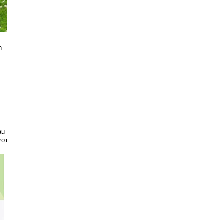
h
au
ười