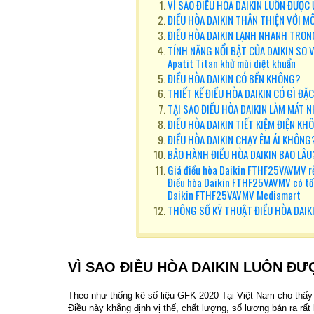
VÌ SAO ĐIỀU HÒA DAIKIN LUÔN ĐƯỢC
ĐIỀU HÒA DAIKIN THÂN THIỆN VỚI 
ĐIỀU HÒA DAIKIN LẠNH NHANH TRON
TÍNH NĂNG NỔI BẬT CỦA DAIKIN SO V
Apatit Titan khử mùi diệt khuẩn
ĐIỀU HÒA DAIKIN CÓ BỀN KHÔNG?
THIẾT KẾ ĐIỀU HÒA DAIKIN CÓ GÌ ĐẶ
TẠI SAO ĐIỀU HÒA DAIKIN LÀM MÁT 
ĐIỀU HÒA DAIKIN TIẾT KIỆM ĐIỆN KH
ĐIỀU HÒA DAIKIN CHẠY ÊM ÁI KHÔNG
BẢO HÀNH ĐIỀU HÒA DAIKIN BAO LÂU
Giá điều hòa Daikin FTHF25VAVMV rẻ
Điều hòa Daikin FTHF25VAVMV có tố
Daikin FTHF25VAVMV Mediamart
THÔNG SỐ KỸ THUẬT ĐIỀU HÒA DAI
VÌ SAO ĐIỀU HÒA DAIKIN LUÔN Đ
Theo như thống kê số liệu GFK 2020 Tại Việt Nam cho thấy 
Điều này khẳng định vị thế, chất lượng, số lương bán ra r