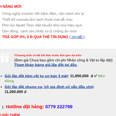
H NĂNG MỚI
Công nghệ inverter tiết kiệm điện, vận hành êm ái
Thiết kế coanda làm lạnh thoải mái dễ chịu
Phin lọc Apatit Titan diệt khuẩn khử mùi hiệu quả
Dàn đồng, cánh tản nhiệt xử lý chống ăn mòn
TRẢ GÓP 0%, 0 Đ QUA THẺ TÍN
DỤNG
( chi tiết )
*Chương trình có thể kết thúc trước thời gian dự kiến.
(Đơn giá
Chưa bao gồm chi phí Nhân công & Vật tư lắp đặt)
Tham khảo bảng giá lắp đặt tại đây.
Gói lắp đặt kèm vật tư cơ bản 3 mét
: 11,850,000 đ ✅
Nên
dùng
Gói lắp đặt chung cư, hộ gia đình có sẵn đầu chờ
:
11,260,000 đ
Hotline đặt hàng:
0779 222799
 ĐÃI THÊM