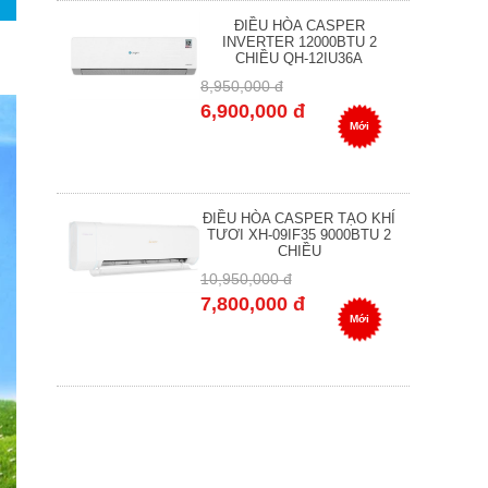
ĐIỀU HÒA CASPER
INVERTER 12000BTU 2
CHIỀU QH-12IU36A
8,950,000 đ
6,900,000 đ
Mới
ĐIỀU HÒA CASPER TẠO KHÍ
TƯƠI XH-09IF35 9000BTU 2
CHIỀU
10,950,000 đ
7,800,000 đ
Mới