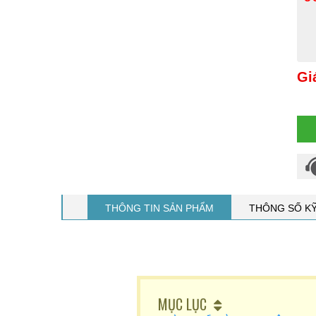
Gi
THÔNG TIN SẢN PHẨM
THÔNG SỐ K
MỤC LỤC