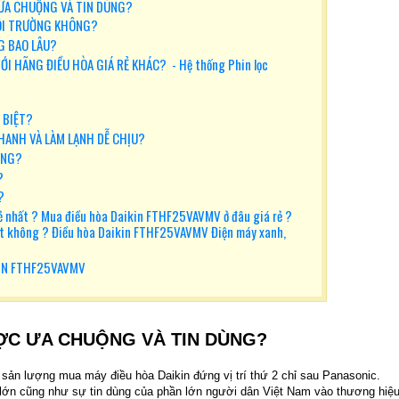
 ƯA CHUỘNG VÀ TIN DÙNG?
MÔI TRƯỜNG KHÔNG?
G BAO LÂU?
ỚI HÃNG ĐIỀU HÒA GIÁ RẺ KHÁC? - Hệ thống Phin lọc
C BIỆT?
NHANH VÀ LÀM LẠNH DỄ CHỊU?
ÔNG?
?
?
 nhất ? Mua điều hòa Daikin FTHF25VAVMV ở đâu giá rẻ ?
t không ? Điều hòa Daikin FTHF25VAVMV Điện máy xanh,
KIN FTHF25VAVMV
ƯỢC ƯA CHUỘNG VÀ TIN DÙNG?
sản lượng mua máy điều hòa Daikin đứng vị trí thứ 2 chỉ sau Panasonic.
ất lớn cũng như sự tin dùng của phần lớn người dân Việt Nam vào thương hiệ