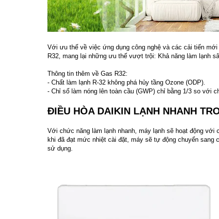
Với ưu thế về việc ứng dụng công nghệ và các cải tiến mớ
R32, mang lại những ưu thế vượt trội: Khả năng làm lạnh sâu
Thông tin thêm về Gas R32:
- Chất làm lạnh R-32 không phá hủy tầng Ozone (ODP).
- Chỉ số làm nóng lên toàn cầu (GWP) chỉ bằng 1/3 so với c
ĐIỀU HÒA DAIKIN LẠNH NHANH TR
Với chức năng làm lạnh nhanh, máy lạnh sẽ hoạt động với 
khi đã đạt mức nhiệt cài đặt, máy sẽ tự động chuyển sang 
sử dụng.