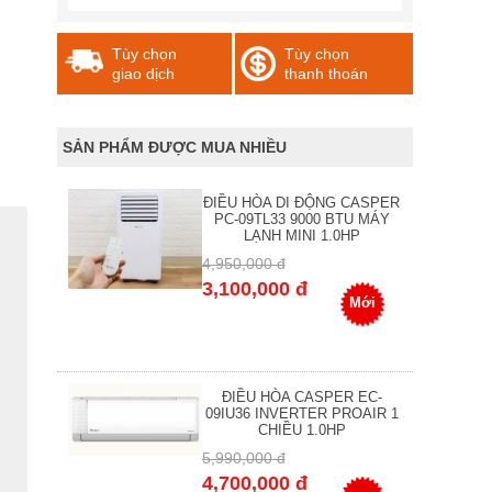
Tùy chọn
Tùy chọn
giao dịch
thanh thoán
SẢN PHẨM ĐƯỢC MUA NHIỀU
ĐIỀU HÒA DI ĐỘNG CASPER
PC-09TL33 9000 BTU MÁY
LẠNH MINI 1.0HP
4,950,000 đ
3,100,000 đ
Mới
ĐIỀU HÒA CASPER EC-
09IU36 INVERTER PROAIR 1
CHIỀU 1.0HP
5,990,000 đ
4,700,000 đ