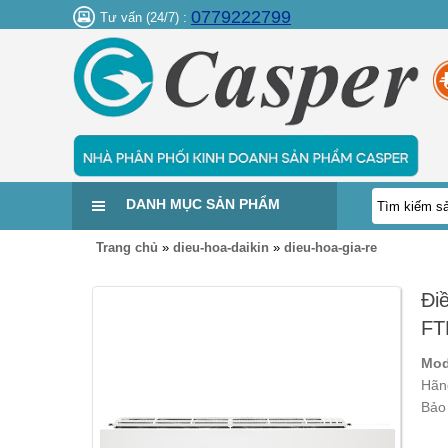
0779222799
Tư vấn (24/7) :
DANH MỤC SẢN PHẨM
Trang chủ
»
dieu-hoa-daikin
»
dieu-hoa-gia-re
Đi
FT
Mod
Hãn
Bảo