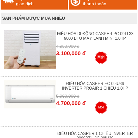
giao dịch
thanh thoán
SẢN PHẨM ĐƯỢC MUA NHIỀU
ĐIỀU HÒA DI ĐỘNG CASPER PC-09TL33
9000 BTU MÁY LẠNH MINI 1.0HP
4,950,000 đ
3,100,000 đ
Mới
ĐIỀU HÒA CASPER EC-09IU36
INVERTER PROAIR 1 CHIỀU 1.0HP
5,990,000 đ
4,700,000 đ
Mới
ĐIỀU HÒA CASPER 1 CHIỀU INVERTER