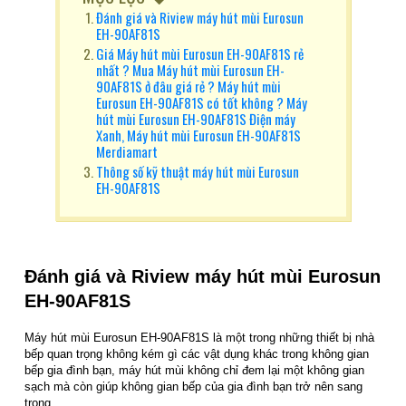
Đánh giá và Riview máy hút mùi Eurosun
EH-90AF81S
Giá Máy hút mùi Eurosun EH-90AF81S rẻ
nhất ? Mua Máy hút mùi Eurosun EH-
90AF81S ở đâu giá rẻ ? Máy hút mùi
Eurosun EH-90AF81S có tốt không ? Máy
hút mùi Eurosun EH-90AF81S Điện máy
Xanh, Máy hút mùi Eurosun EH-90AF81S
Merdiamart
Thông số kỹ thuật máy hút mùi Eurosun
EH-90AF81S
Đánh giá và Riview m
áy hút mùi Eurosun
EH-90AF81S
Máy hút mùi Eurosun EH-90AF81S là một trong những thiết bị nhà
bếp quan trọng không kém gì các vật dụng khác trong không gian
bếp gia đình bạn, máy hút mùi không chỉ đem lại một không gian
sạch mà còn giúp không gian bếp của gia đình bạn trở nên sang
trọng.