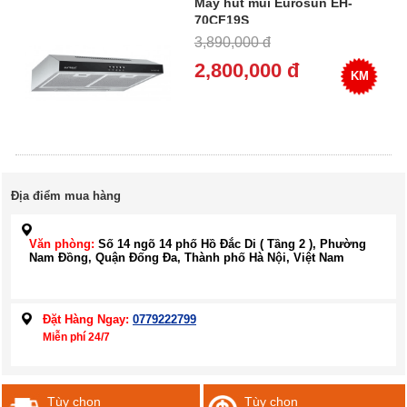
Máy hút mùi Eurosun EH-
70CF19S
3,890,000 đ
2,800,000 đ
KM
Địa điểm mua hàng
Văn phòng:
Số 14 ngõ 14 phố Hồ Đắc Di ( Tầng 2 ), Phường
Nam Đồng, Quận Đống Đa, Thành phố Hà Nội, Việt Nam
Đặt Hàng Ngay:
0779222799
Miễn phí 24/7
Tùy chọn
Tùy chọn