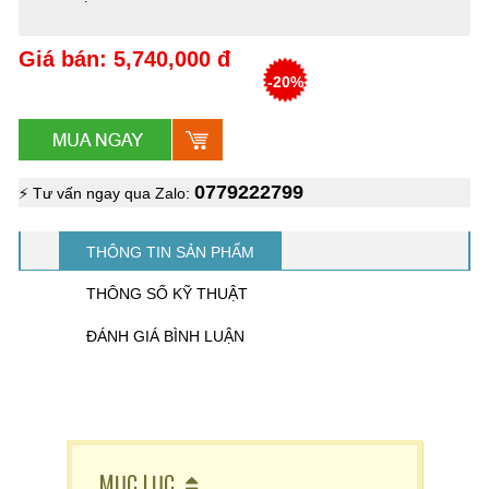
Giá bán: 5,740,000 đ
-20%
0779222799
⚡ Tư vấn ngay qua Zalo:
THÔNG TIN SẢN PHẨM
THÔNG SỐ KỸ THUẬT
ĐÁNH GIÁ BÌNH LUẬN
MỤC LỤC