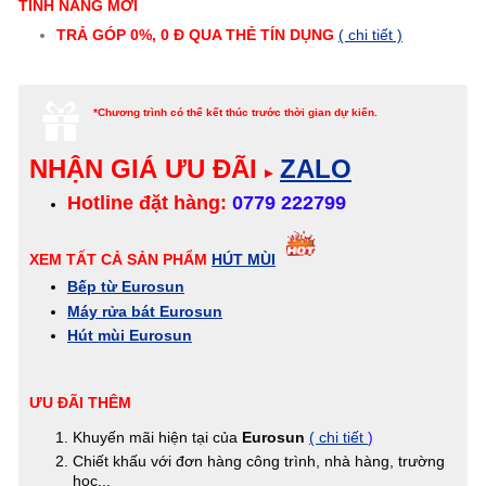
TÍNH NĂNG MỚI
TRẢ GÓP 0%, 0 Đ QUA THẺ TÍN DỤNG
( chi tiết )
*Chương trình có thể kết thúc trước thời gian dự kiến.
NHẬN GIÁ ƯU ĐÃI
ZALO
▸
Hotline đặt hàng:
0779 222799
XEM TẤT CẢ SẢN PHẨM
HÚT MÙI
Bếp từ Eurosun
Máy rửa bát Eurosun
Hút mùi Eurosun
ƯU ĐÃI THÊM
Khuyến mãi hiện tại của
Eurosun
( chi tiết
)
Chiết khấu với đơn hàng công trình, nhà hàng, trường
học...