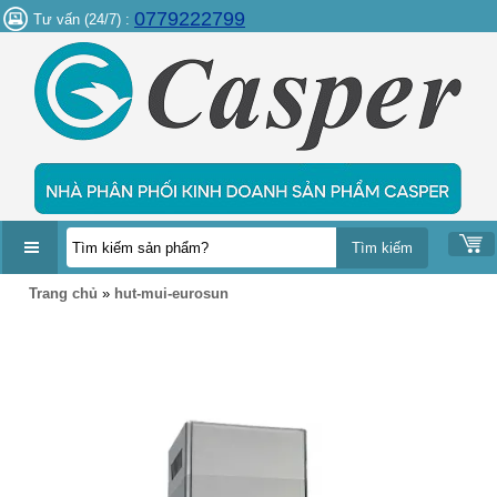
0779222799
Tư vấn (24/7) :
DANH
Trang chủ
»
hut-mui-eurosun
MỤC
SẢN
PHẨM