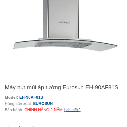
Máy hút mùi áp tường Eurosun EH-90AF81S
Model:
EH-90AF81S
Hãng sản xuất:
EUROSUN
Bảo hành:
CHÍNH HÃNG
2
NĂM
( chi tiết )