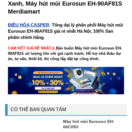
Xanh, Máy hút mùi Eurosun EH-90AF81S
Merdiamart
ĐIỀU HÒA CASPER
:
Tổng đại lý phân phối Máy hút mùi
Eurosun EH-90AF81S giá rẻ nhất Hà Nội, 100% Sản
phẩm chính hãng.
CAM KẾT GIÁ RẺ NHẤT⚠️
Bán buôn Máy hút mùi Eurosun EH-
90AF81S số lượng lớn với giá cạnh tranh. Hỗ trợ nhà thầu dự
án, tư vấn, thiết kế, thi công lắp đặt tại công trình.
CÓ THỂ BẠN QUAN TÂM
Máy hút mùi Eurosun EH-
60C05D