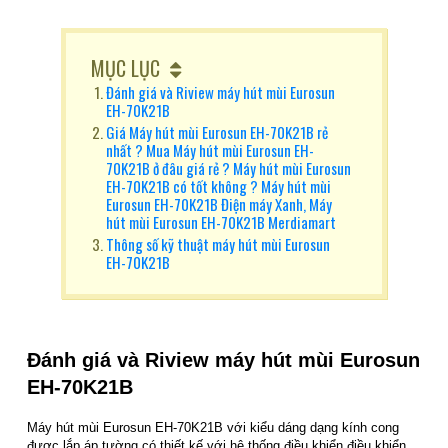
MỤC LỤC
Đánh giá và Riview máy hút mùi Eurosun
EH-70K21B
Giá Máy hút mùi Eurosun EH-70K21B rẻ
nhất ? Mua Máy hút mùi Eurosun EH-
70K21B ở đâu giá rẻ ? Máy hút mùi Eurosun
EH-70K21B có tốt không ? Máy hút mùi
Eurosun EH-70K21B Điện máy Xanh, Máy
hút mùi Eurosun EH-70K21B Merdiamart
Thông số kỹ thuật máy hút mùi Eurosun
EH-70K21B
Đánh giá và Riview m
áy hút mùi Eurosun
EH-70K21B
Máy hút mùi Eurosun EH-70K21B với kiểu dáng dạng kính cong
được lắp áp tường có thiết kế với hệ thống điều khiển điều khiển