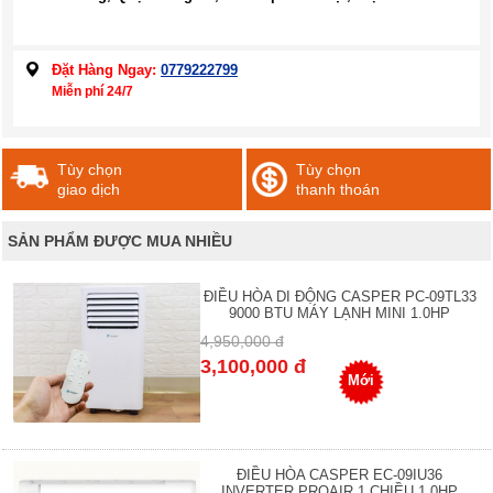
Đặt Hàng Ngay:
0779222799
Miễn phí 24/7
Tùy chọn
Tùy chọn
giao dịch
thanh thoán
SẢN PHẨM ĐƯỢC MUA NHIỀU
ĐIỀU HÒA DI ĐỘNG CASPER PC-09TL33
9000 BTU MÁY LẠNH MINI 1.0HP
4,950,000 đ
3,100,000 đ
Mới
ĐIỀU HÒA CASPER EC-09IU36
INVERTER PROAIR 1 CHIỀU 1.0HP