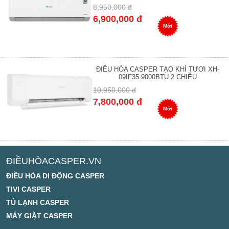
8,950,000 đ
6,900,000 đ
Mới
ĐIỀU HÒA CASPER TẠO KHÍ TƯƠI XH-
09IF35 9000BTU 2 CHIỀU
10,950,000 đ
7,800,000 đ
Mới
ĐIỀUHÒACASPER.VN
ĐIỀU HÒA DI ĐỘNG CASPER
TIVI CASPER
TỦ LẠNH CASPER
MÁY GIẶT CASPER