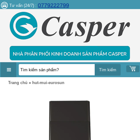
0779222799
Tư vấn (24/7) :
DANH
Trang chủ
»
hut-mui-eurosun
MỤC
SẢN
PHẨM