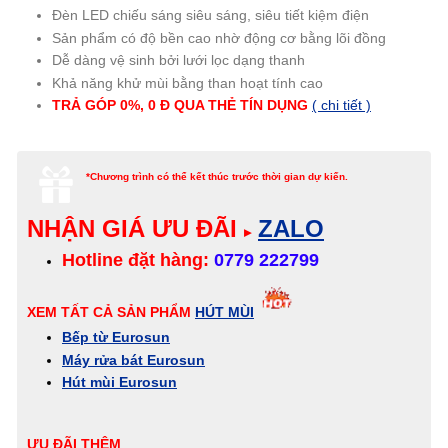
Đèn LED chiếu sáng siêu sáng, siêu tiết kiệm điện
Sản phẩm có độ bền cao nhờ động cơ bằng lõi đồng
Dễ dàng vệ sinh bởi lưới lọc dạng thanh
Khả năng khử mùi bằng than hoạt tính cao
TRẢ GÓP 0%, 0 Đ QUA THẺ TÍN DỤNG
( chi tiết )
*Chương trình có thể kết thúc trước thời gian dự kiến.
NHẬN GIÁ ƯU ĐÃI
ZALO
▸
Hotline đặt hàng:
0779 222799
XEM TẤT CẢ SẢN PHẨM
HÚT MÙI
Bếp từ Eurosun
Máy rửa bát Eurosun
Hút mùi Eurosun
ƯU ĐÃI THÊM