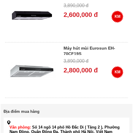
3,890,000 đ
2,600,000 đ
KM
Máy hút mùi Eurosun EH-
70CF19S
3,890,000 đ
2,800,000 đ
KM
Địa điểm mua hàng
Văn phòng:
Số 14 ngõ 14 phố Hồ Đắc Di ( Tầng 2 ), Phường
Nam Đồng, Quận Đống Đa, Thành phố Hà Nội, Việt Nam