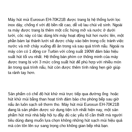
Máy hút mùi Eurosun EH-70K21B được trang bị hệ thống lưới lọc
inox dày, chống rỉ với độ bền rất cao, dễ vệ lau chùi vệ sinh. Ngoài
ra máy được trang bị thêm một cốc hứng mỡ và nước ở dưới
lưới, côc này có tác dùng khi máy hoạt động hút hơi nước lên, một
phần bám lại thành lưới sẽ được chảy vào bên trong cốc tránh việc
nước và mỡ chảy xuống đồ ăn trong và sau quá trình nấu. Ngoài ra
máy còn có 1 động cơ Turbin với công suất 190W đảm bảo hiệu
suất hút tối ưu nhất. Hệ thống bán phím cơ thông minh của máy
được trang bị với 3 mức công suất hút để phù hợp với nhiều món
ăn trong quá trình nấu, hút còn được thêm tính năng hẹn giờ giúp
ta rảnh tay hơn.
Sản phẩm có chế độ hút khử mùi trực tiếp qua đường ống hoặc
hút khử mùi bằng than hoạt tính đảm bảo cho phòng bếp sau giờ
nấu ăn luôn sạch sẽ thơm tho. Máy hút mùi Eurosun EH-70K21B
đang là sản phẩm được sử dụng tiện ích nhất hiện nay, một sản
phẩm hút mùi nhà bếp hội tụ đầy đủ các yếu tố cần thiết mà người
tiêu dùng đang muốn lựa chọn không những hút sạch mùi hiệu quả
mà còn tôn lên sự sang trọng cho không gian bếp nhà bạn.