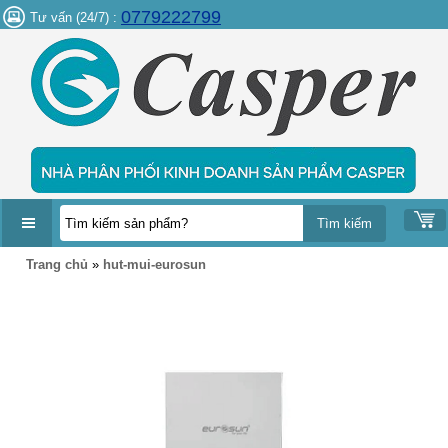
0779222799
Tư vấn (24/7) :
DANH
Trang chủ
»
hut-mui-eurosun
MỤC
SẢN
PHẨM