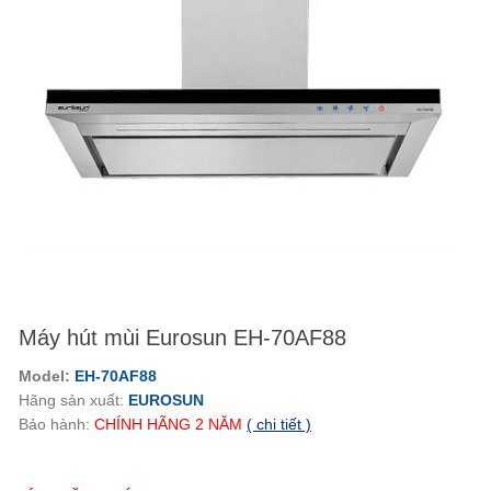
Máy hút mùi Eurosun EH-70AF88
Model:
EH-70AF88
Hãng sản xuất:
EUROSUN
Bảo hành:
CHÍNH HÃNG
2
NĂM
( chi tiết )