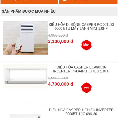
SẢN PHẨM ĐƯỢC MUA NHIỀU
ĐIỀU HÒA DI ĐỘNG CASPER PC-09TL33
9000 BTU MÁY LẠNH MINI 1.0HP
4,950,000 đ
3,100,000 đ
Mới
ĐIỀU HÒA CASPER EC-09IU36
INVERTER PROAIR 1 CHIỀU 1.0HP
5,990,000 đ
4,700,000 đ
Mới
ĐIỀU HÒA CASPER 1 CHIỀU INVERTER
9000BTU JC-09IU36