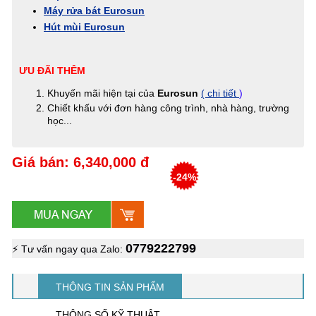
Máy rửa bát Eurosun
Hút mùi Eurosun
ƯU ĐÃI THÊM
Khuyến mãi hiện tại của
Eurosun
( chi tiết
)
Chiết khấu với đơn hàng công trình, nhà hàng, trường
học...
Giá bán: 6,340,000 đ
-24%
0779222799
⚡ Tư vấn ngay qua Zalo:
THÔNG TIN SẢN PHẨM
THÔNG SỐ KỸ THUẬT