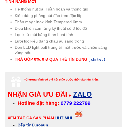
TÍNH NĂNG MỚI
Hệ thống hút xả: Tuần hoàn và thông gió
Kiểu dáng phẳng hút đảo treo độc lập
Thân máy : inox kính Tempered 6mm
Điều khiển cảm ứng kỹ thuật số 3 tốc độ
Lọc khử mùi bằng than hoạt tính
Lưới lọc kiểu dáng châu âu sang trọng
Đèn LED light belt trang trí mặt trước và chiếu sáng
vùng nấu
TRẢ GÓP 0%, 0 Đ QUA THẺ TÍN DỤNG
( chi tiết )
*Chương trình có thể kết thúc trước thời gian dự kiến.
NHẬN GIÁ ƯU ĐÃI
ZALO
▸
Hotline đặt hàng:
0779 222799
XEM TẤT CẢ SẢN PHẨM
HÚT MÙI
Bếp từ Eurosun