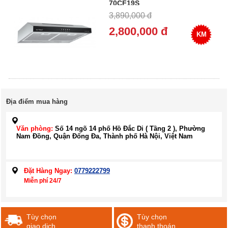
70CF19S
3,890,000 đ
2,800,000 đ
KM
Địa điểm mua hàng
Văn phòng:
Số 14 ngõ 14 phố Hồ Đắc Di ( Tầng 2 ), Phường
Nam Đồng, Quận Đống Đa, Thành phố Hà Nội, Việt Nam
Đặt Hàng Ngay:
0779222799
Miễn phí 24/7
Tùy chọn
Tùy chọn
giao dịch
thanh thoán