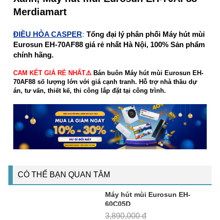
Merdiamart
ĐIỀU HÒA CASPER
:
Tổng đại lý phân phối Máy hút mùi
Eurosun EH-70AF88 giá rẻ nhất Hà Nội, 100% Sản phẩm
chính hãng.
CAM KẾT GIÁ RẺ NHẤT⚠️
Bán buôn Máy hút mùi Eurosun EH-
70AF88 số lượng lớn với giá cạnh tranh. Hỗ trợ nhà thầu dự
án, tư vấn, thiết kế, thi công lắp đặt tại công trình.
CÓ THỂ BẠN QUAN TÂM
Máy hút mùi Eurosun EH-
60C05D
3,890,000 đ