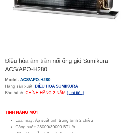
Điều hòa âm trần nối ống gió Sumikura
ACS/APO-H280
Model:
ACS/APO-H280
Hãng sản xuất:
ĐIỀU HÒA SUMIKURA
Bảo hành:
CHÍNH HÃNG
2
NĂM
( chi tiết )
TÍNH NĂNG MỚI
Loại máy: Áp suất tĩnh trung bình 2 chiều
Công suất: 28000/30000 BTU/h