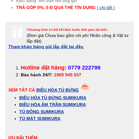
Kiểu dáng: Âm trần nối ống gió
TRẢ GÓP 0%, 0 Đ QUA THẺ TÍN
DỤNG
( chi tiết )
*Chương trình có thể kết thúc trước thời gian dự kiến.
(Đơn giá
Chưa bao gồm chi phí Nhân công & Vật tư
lắp đặt)
Tham khảo bảng giá lắp đặt tại đây.
Hotline đặt hàng:
0779 222799
Bảo hành 24/7:
1900 545 537
XEM TẤT CẢ
ĐIỀU HÒA TỦ ĐỨNG
ĐIỀU HÒA TỦ ĐỨNG SUMIKURA
ĐIỀU HÒA ÂM TRẦN SUMIKURA
TỦ ĐÔNG SUMIKURA
TỦ MÁT SUMIKURA
ƯU ĐÃI THÊM