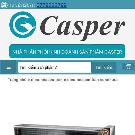
0779222799
Tư vấn (24/7) :
DANH
Trang chủ
»
dieu-hoa-am-tran
»
dieu-hoa-am-tran-sumikura
MỤC
SẢN
PHẨM