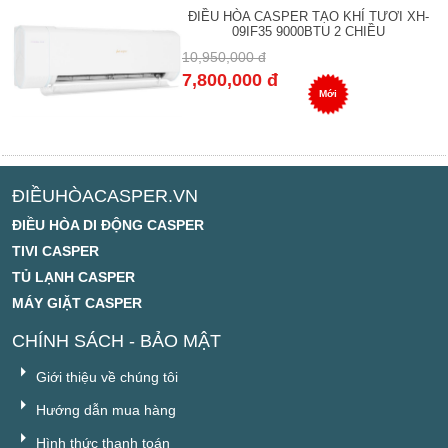
ĐIỀU HÒA CASPER TẠO KHÍ TƯƠI XH-
09IF35 9000BTU 2 CHIỀU
10,950,000 đ
7,800,000 đ
Mới
ĐIỀUHÒACASPER.VN
ĐIỀU HÒA DI ĐỘNG CASPER
TIVI CASPER
TỦ LẠNH CASPER
MÁY GIẶT CASPER
CHÍNH SÁCH - BẢO MẬT
Giới thiệu về chúng tôi
Hướng dẫn mua hàng
Hình thức thanh toán