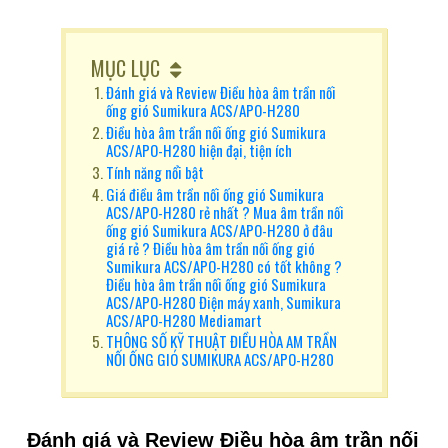
MỤC LỤC
Đánh giá và Review Điều hòa âm trần nối
ống gió Sumikura ACS/APO-H280
Điều hòa âm trần nối ống gió Sumikura
ACS/APO-H280 hiện đại, tiện ích
Tính năng nổi bật
Giá điều âm trần nối ống gió Sumikura
ACS/APO-H280 rẻ nhất ? Mua âm trần nối
ống gió Sumikura ACS/APO-H280 ở đâu
giá rẻ ? Điều hòa âm trần nối ống gió
Sumikura ACS/APO-H280 có tốt không ?
Điều hòa âm trần nối ống gió Sumikura
ACS/APO-H280 Điện máy xanh, Sumikura
ACS/APO-H280 Mediamart
THÔNG SỐ KỸ THUẬT ĐIỀU HÒA AM TRẦN
NỐI ỐNG GIÓ SUMIKURA ACS/APO-H280
Đánh giá và Review Điều hòa âm trần nối