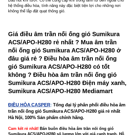
Bầu hút khí tươi: Có thể cung cấp khí trong lành từ bên ngoài cho
hệ thống điều hòa, tính năng này đặc biệt tiện lợi cho những nơi
không thể lắp đặt quạt thông gió.
Giá điều âm trần nối ống gió Sumikura
ACS/APO-H280 rẻ nhất ? Mua âm trần
nối ống gió Sumikura ACS/APO-H280 ở
đâu giá rẻ ? Điều hòa âm trần nối ống
gió Sumikura ACS/APO-H280 có tốt
không ? Điều hòa âm trần nối ống gió
Sumikura ACS/APO-H280 Điện máy xanh,
Sumikura ACS/APO-H280 Mediamart
ĐIỀU HÒA CASPER
:
Tổng đại lý phân phối điều hòa âm
trần nối ống gió Sumikura ACS/APO-H280 giá rẻ nhất
Hà Nội, 100% Sản phẩm chính hãng.
Cam kết rẻ nhất!
Bán buôn điều hòa âm trần nối ống gió
Sumikura ACS/APO-H280 số lượng lớn với giá cạnh tranh. Hỗ