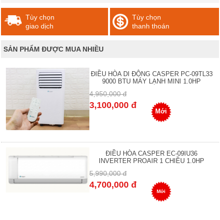
Tùy chọn
Tùy chọn
giao dịch
thanh thoán
SẢN PHẨM ĐƯỢC MUA NHIỀU
ĐIỀU HÒA DI ĐỘNG CASPER PC-09TL33
9000 BTU MÁY LẠNH MINI 1.0HP
4,950,000 đ
3,100,000 đ
Mới
ĐIỀU HÒA CASPER EC-09IU36
INVERTER PROAIR 1 CHIỀU 1.0HP
5,990,000 đ
4,700,000 đ
Mới