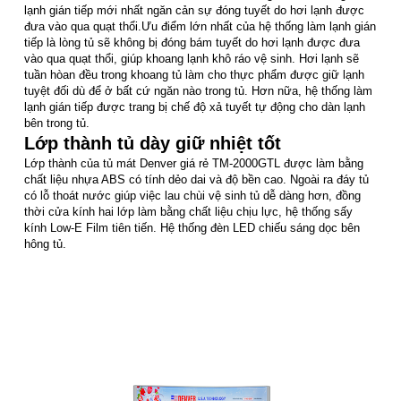
lạnh gián tiếp mới nhất ngăn cản sự đóng tuyết do hơi lạnh được
đưa vào qua quạt thổi.Ưu điểm lớn nhất của hệ thống làm lạnh gián
tiếp là lòng tủ sẽ không bị đóng bám tuyết do hơi lạnh được đưa
vào qua quạt thổi, giúp khoang lạnh khô ráo vệ sinh. Hơi lạnh sẽ
tuần hòan đều trong khoang tủ làm cho thực phẩm được giữ lạnh
tuyệt đối dù để ở bất cứ ngăn nào trong tủ. Hơn nữa, hệ thống làm
lạnh gián tiếp được trang bị chế độ xả tuyết tự động cho dàn lạnh
bên trong tủ.
Lớp thành tủ dày giữ nhiệt tốt
Lớp thành của tủ mát Denver giá rẻ TM-2000GTL được làm bằng
chất liệu nhựa ABS có tính dẻo dai và độ bền cao. Ngoài ra đáy tủ
có lỗ thoát nước giúp việc lau chùi vệ sinh tủ dễ dàng hơn, đồng
thời cửa kính hai lớp làm bằng chất liệu chịu lực, hệ thống sấy
kính Low-E Film tiên tiến. Hệ thống đèn LED chiếu sáng dọc bên
hông tủ.