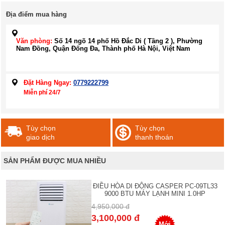
Địa điểm mua hàng
Văn phòng:
Số 14 ngõ 14 phố Hồ Đắc Di ( Tầng 2 ), Phường
Nam Đồng, Quận Đống Đa, Thành phố Hà Nội, Việt Nam
Đặt Hàng Ngay:
0779222799
Miễn phí 24/7
Tùy chọn
Tùy chọn
giao dịch
thanh thoán
SẢN PHẨM ĐƯỢC MUA NHIỀU
ĐIỀU HÒA DI ĐỘNG CASPER PC-09TL33
9000 BTU MÁY LẠNH MINI 1.0HP
4,950,000 đ
3,100,000 đ
Mới