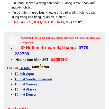
Tủ đông Denver là dòng sản phẩm tủ đông được nhập khẩu
nguyên chiếc.
Tủ với
kích thước lớn, khoang chứa rộng rãi thích hợp sử
dụng trong nhà hàng, quán ăn, siêu thị,...
TRẢ GÓP 0%, 0 Đ QUA THẺ
TÍN DỤNG
( chi tiết )
*Chương trình có thể kết thúc trước thời gian dự kiến. Vui lòng đặt
hàng sớm
✆ Hotline tư vấn đặt hàng:
0779
222799
Hotline bảo hành 24/7:
1800555542
TẤT CẢ
TỦ MÁT
Tủ mát Aqua
Tủ mát Sanden intercool
Tủ mát Sanaky
Tủ mát Alaska
Tủ mát Denver