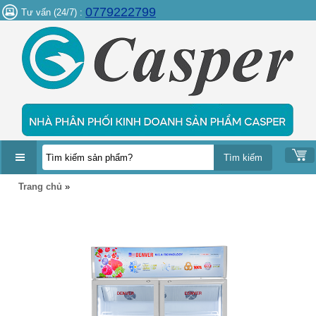
0779222799
Tư vấn (24/7) :
DANH
Trang chủ
»
MỤC
SẢN
PHẨM