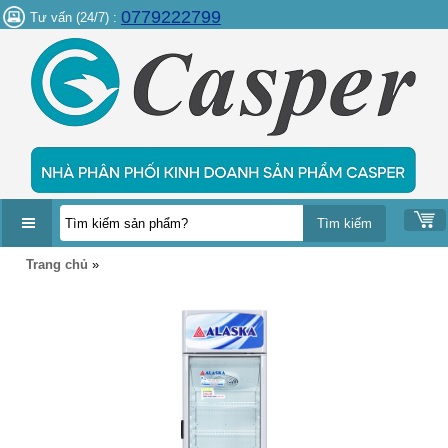
0779222799
Tư vấn (24/7) :
DANH
Trang chủ
»
MỤC
SẢN
PHẨM