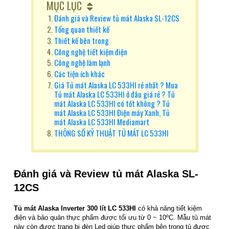
MỤC LỤC
Đánh giá và Review tủ mát Alaska SL-12CS
Tổng quan thiết kế
Thiết kế bên trong
Công nghệ tiết kiệm điện
Công nghệ làm lạnh
Các tiện ích khác
Giá Tủ mát Alaska LC 533HI rẻ nhất ? Mua
Tủ mát Alaska LC 533HI ở đâu giá rẻ ? Tủ
mát Alaska LC 533HI có tốt không ? Tủ
mát Alaska LC 533HI Điện máy Xanh, Tủ
mát Alaska LC 533HI Mediamart
THÔNG SỐ KỸ THUẬT TỦ MÁT LC 533HI
Đánh giá và Review t
ủ mát Alaska SL-
12CS
Tủ mát Alaska Inverter 300 lít LC 533HI
có khả năng tiết kiệm
điện và bảo quản thực phẩm được tối ưu từ 0 ~ 10ºC. Mẫu tủ mát
này còn được trang bị đèn Led giúp thực phẩm bên trong tủ được