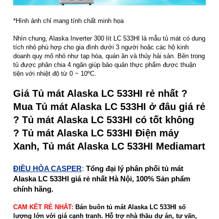
*Hình ảnh chỉ mang tính chất minh họa
Nhìn chung, Alaska Inverter 300 lít LC 533HI là mẫu tủ mát có dung
tích nhỏ phù hợp cho gia đình dưới 3 người hoặc các hộ kinh
doanh quy mô nhỏ như tạp hóa, quán ăn và thủy hải sản. Bên trong
tủ được phân chia 4 ngăn giúp bảo quản thực phẩm được thuận
tiện với nhiệt độ từ 0 ~ 10ºC.
Giá Tủ mát Alaska LC 533HI rẻ nhất ?
Mua Tủ mát Alaska LC 533HI ở đâu giá rẻ
? Tủ mát Alaska LC 533HI có tốt không
? Tủ mát Alaska LC 533HI Điện máy
Xanh, Tủ mát Alaska LC 533HI Mediamart
ĐIỀU HÒA CASPER
:
Tổng đại lý phân phối tủ mát
Alaska LC 533HI giá rẻ nhất Hà Nội, 100% Sản phẩm
chính hãng.
CAM KẾT RẺ NHẤT:
Bán buôn tủ mát Alaska LC 533HI số
lượng lớn với giá cạnh tranh. Hỗ trợ nhà thầu dự án, tư vấn,