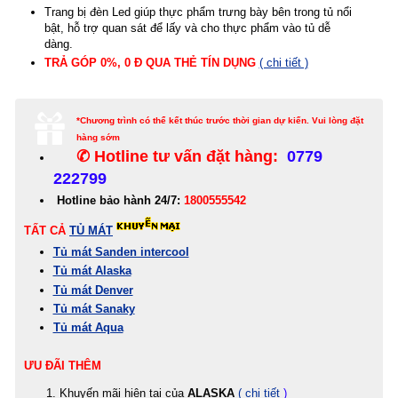
Trang bị đèn Led giúp thực phẩm trưng bày bên trong tủ nổi
bật, hỗ trợ quan sát để lấy và cho thực phẩm vào tủ dễ
dàng.
TRẢ GÓP 0%, 0 Đ QUA THẺ
TÍN
DỤNG
( chi tiết )
*Chương trình có thể kết thúc trước thời gian dự kiến. Vui lòng đặt
hàng sớm
✆ Hotline tư vấn đặt hàng:
0779
222799
Hotline bảo hành 24/7:
1800555542
TẤT CẢ
TỦ MÁT
Tủ mát Sanden intercool
Tủ mát Alaska
Tủ mát Denver
Tủ mát Sanaky
Tủ mát Aqua
ƯU ĐÃI THÊM
Khuyến mãi hiện tại của
ALASKA
( chi tiết
)