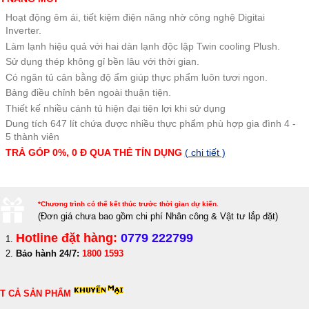
Hoạt động êm ái, tiết kiệm điện năng nhờ công nghệ Digitai
Inverter.
Làm lạnh hiệu quả với hai dàn lạnh độc lập Twin cooling Plush.
Sử dụng thép không gỉ bền lâu với thời gian.
Có ngăn tủ cân bằng độ ẩm giúp thực phẩm luôn tươi ngon.
Bảng điều chỉnh bên ngoài thuận tiện.
Thiết kế nhiều cánh tủ hiện đại tiện lợi khi sử dụng
Dung tích 647 lít chứa được nhiều thực phẩm phù hợp gia đình 4 -
5 thành viên
TRẢ GÓP 0%, 0 Đ QUA THẺ TÍN DỤNG
( chi tiết )
*Chương trình có thể kết thúc trước thời gian dự kiến.
(Đơn giá c
hưa bao gồm chi phí Nhân công & Vật tư lắp đặt)
Hotline đặt hàng:
0779 222799
Bảo hành 24/7:
1800 1593
T CẢ SẢN PHẨM