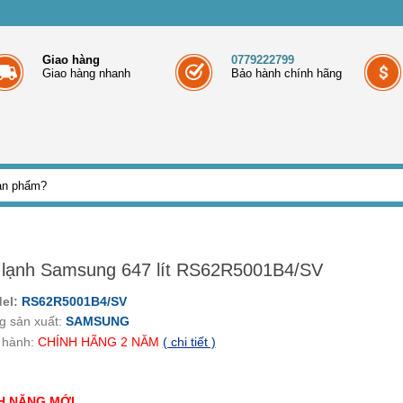
Giao hàng
0779222799
Giao hàng nhanh
Bảo hành chính hãng
 lạnh Samsung 647 lít RS62R5001B4/SV
el:
RS62R5001B4/SV
g sản xuất:
SAMSUNG
 hành:
CHÍNH HÃNG
2
NĂM
( chi tiết )
H NĂNG MỚI