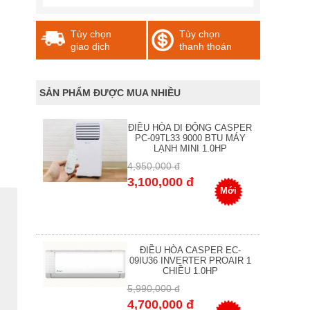
Tùy chọn
Tùy chọn
giao dịch
thanh thoán
SẢN PHẨM ĐƯỢC MUA NHIỀU
ĐIỀU HÒA DI ĐỘNG CASPER
PC-09TL33 9000 BTU MÁY
LẠNH MINI 1.0HP
4,950,000 đ
3,100,000 đ
Mới
ĐIỀU HÒA CASPER EC-
09IU36 INVERTER PROAIR 1
CHIỀU 1.0HP
5,990,000 đ
4,700,000 đ