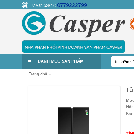
0779222799
Tư vấn (24/7) :
DANH MỤC SẢN PHẨM
Trang chủ
»
Tủ
Mod
Hãn
Bảo
TÍN