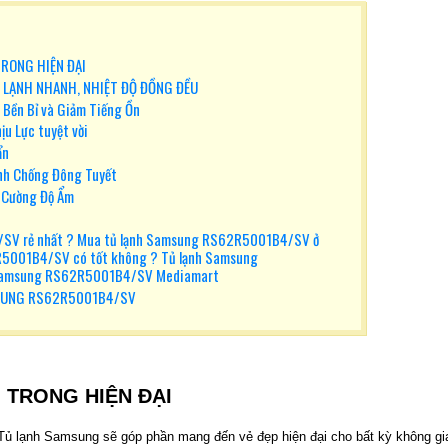
RONG HIỆN ĐẠI
 LẠNH NHANH, NHIỆT ĐỘ ĐỒNG ĐỀU
 Bền Bỉ và Giảm Tiếng Ồn
ịu Lực tuyệt vời
ẩn
nh Chống Đông Tuyết
 Cường Độ Ẩm
SV rẻ nhất ? Mua tủ lạnh Samsung RS62R5001B4/SV ở
R5001B4/SV có tốt không ? Tủ lạnh Samsung
Samsung RS62R5001B4/SV Mediamart
SUNG RS62R5001B4/SV
 TRONG HIỆN ĐẠI
 Tủ lạnh Samsung sẽ góp phần mang đến vẻ đẹp hiện đại cho bất kỳ không gi