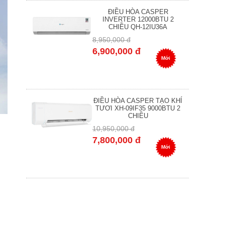
ĐIỀU HÒA CASPER
INVERTER 12000BTU 2
CHIỀU QH-12IU36A
8,950,000 đ
6,900,000 đ
Mới
ĐIỀU HÒA CASPER TẠO KHÍ
TƯƠI XH-09IF35 9000BTU 2
CHIỀU
10,950,000 đ
7,800,000 đ
Mới