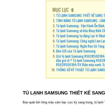
MỤC LỤC
TỦ LẠNH SAMSUNG THIẾT KẾ SANG T
TÍNH NĂNG TỦ LẠNH SAMSUNG : LÀM
Tủ lạnh Samsung : Vận Hành Ổn Định,
Tủ lạnh Samsung sở hữu Khay Kính Ch
Tủ lạnh Samsung tự động Lọc Vi Khu
Tủ lạnh Samsung: Công nghệ Làm Lạ
Tủ lạnh Samsung: Ngăn Rau Củ Tăng
Đèn LED của Tủ lạnh Samsung
Giá tủ lạnh Samsung RS62R5001B4/
đâu giá rẻ ? Tủ lạnh Samsung RS62
RS62R5001B4/SV Điện máy xanh, 
THÔNG SỐ KỸ THUẬT TỦ LẠNH SAM
TỦ LẠNH SAMSUNG THIẾT KẾ SANG
Bao quát bởi tông màu xám bạc cực kỳ sang trọng, tủ lạnh