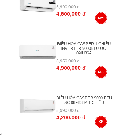
5,990,000 đ
4,600,000 đ
Mới
ĐIỀU HÒA CASPER 1 CHIỀU
INVERTER 9000BTU QC-
09IU36A
5,950,000 đ
4,900,000 đ
Mới
ĐIỀU HÒA CASPER 9000 BTU
SC-09FB36A 1 CHIỀU
5,990,000 đ
4,200,000 đ
KM
an