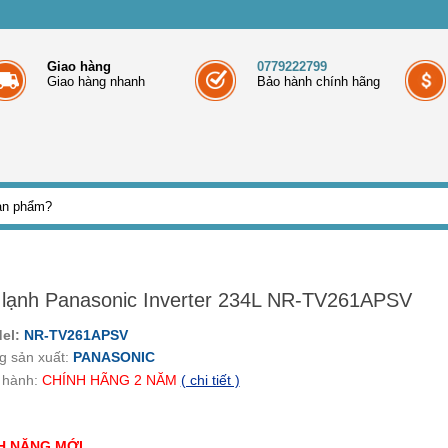
Giao hàng
0779222799
Giao hàng nhanh
Bảo hành chính hãng
 lạnh Panasonic Inverter 234L NR-TV261APSV
el:
NR-TV261APSV
g sản xuất:
PANASONIC
 hành:
CHÍNH HÃNG
2
NĂM
( chi tiết )
H NĂNG MỚI