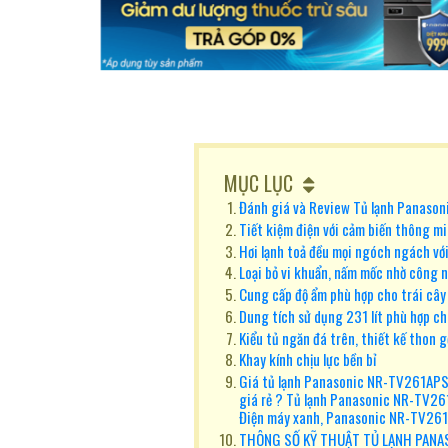
MỤC LỤC
Đánh giá và Review Tủ lạnh Panas
Tiết kiệm điện với cảm biến thông m
Hơi lạnh toả đều mọi ngóch ngách v
Loại bỏ vi khuẩn, nấm mốc nhờ công
Cung cấp độ ẩm phù hợp cho trái cây
Dung tích sử dụng 231 lít phù hợp ch
Kiểu tủ ngăn đá trên, thiết kế thon g
Khay kính chịu lực bền bỉ
Giá tủ lạnh Panasonic NR-TV261APS
giá rẻ ? Tủ lạnh Panasonic NR-TV2
Điện máy xanh, Panasonic NR-TV26
THÔNG SỐ KỸ THUẬT TỦ LẠNH PANA