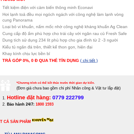
Tiết kiệm điện với cảm biến thông minh Econavi
Hơi lạnh toả đều mọi ngóch ngách với công nghệ làm lạnh vòng
cung Panorama
Loại bỏ vi khuẩn, nấm mốc nhờ công nghệ kháng khuẩn Ag Clean
Cung cấp độ ẩm phù hợp cho trái cây với ngăn rau củ Fresh Safe
Dung tích sử dụng 234 lít phù hợp cho gia đình từ 2 -3 người
Kiểu tủ ngăn đá trên, thiết kế thon gọn, hiện đại
Khay kính chịu lực bền bỉ
TRẢ GÓP 0%, 0 Đ QUA THẺ TÍN DỤNG
( chi tiết )
*Chương trình có thể kết thúc trước thời gian dự kiến.
(Đơn giá c
hưa bao gồm chi phí Nhân công & Vật tư lắp đặt)
Hotline đặt hàng:
0779 222799
Bảo hành 24/7:
1800 1593
T CẢ SẢN PHẨM