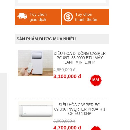
Tùy chọn
Tùy chọn
giao dịch
thanh thoán
SẢN PHẨM ĐƯỢC MUA NHIỀU
ĐIỀU HÒA DI ĐỘNG CASPER
PC-09TL33 9000 BTU MÁY
LẠNH MINI 1.0HP
4,950,000 đ
3,100,000 đ
Mới
ĐIỀU HÒA CASPER EC-
09IU36 INVERTER PROAIR 1
CHIỀU 1.0HP
5,990,000 đ
4,700,000 đ