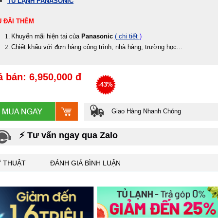
TỦ LẠNH PANASONIC
 ĐÃI THÊM
Khuyến mãi hiện tại của
Panasonic
( chi tiết
)
Chiết khấu với đơn hàng công trình, nhà hàng, trường học...
á bán: 6,950,000 đ
-43%
Giao Hàng Nhanh Chóng
⚡ Tư vấn ngay qua Zalo
Ỹ THUẬT
ĐÁNH GIÁ BÌNH LUẬN