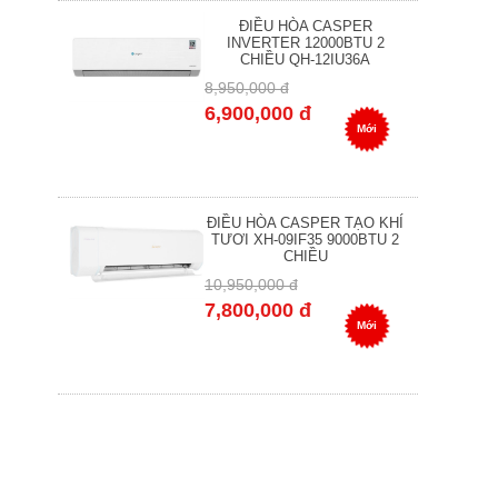
ĐIỀU HÒA CASPER
INVERTER 12000BTU 2
CHIỀU QH-12IU36A
8,950,000 đ
6,900,000 đ
Mới
ĐIỀU HÒA CASPER TẠO KHÍ
TƯƠI XH-09IF35 9000BTU 2
CHIỀU
10,950,000 đ
7,800,000 đ
Mới