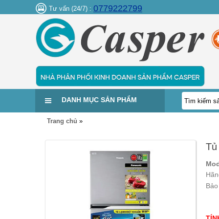
0779222799
Tư vấn (24/7) :
DANH MỤC SẢN PHẨM
Trang chủ
»
Tủ
Mod
Hãn
Bảo
TÍN