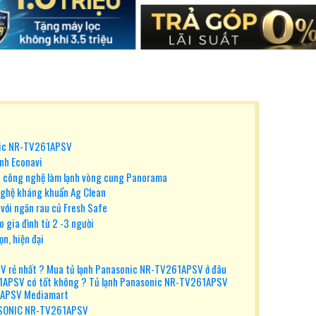
onic NR-TV261APSV
inh Econavi
ới công nghệ làm lạnh vòng cung Panorama
 nghệ kháng khuẩn Ag Clean
 với ngăn rau củ Fresh Safe
o gia đình từ 2 -3 người
ọn, hiện đại
V rẻ nhất ? Mua tủ lạnh Panasonic NR-TV261APSV ở đâu
61APSV có tốt không ? Tủ lạnh Panasonic NR-TV261APSV
1APSV Mediamart
SONIC NR-TV261APSV