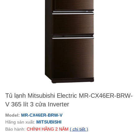
Tủ lạnh Mitsubishi Electric MR-CX46ER-BRW-
V 365 lít 3 cửa Inverter
Model:
MR-CX46ER-BRW-V
Hãng sản xuất:
MITSUBISHI
Bảo hành:
CHÍNH HÃNG
2
NĂM
( chi tiết )