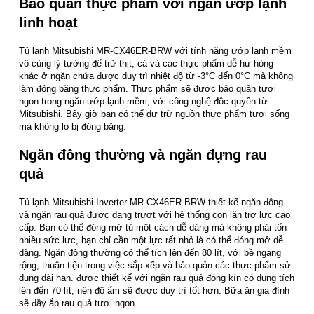
Bảo quản thực phẩm với ngăn ướp lạnh
linh hoạt
Tủ lạnh Mitsubishi MR-CX46ER-BRW với tính năng ướp lạnh mềm
vô cùng lý tưởng để trữ thịt, cá và các thực phẩm dễ hư hỏng
khác ở ngăn chứa được duy trì nhiệt độ từ -3°C đến 0°C mà không
làm đóng băng thực phẩm. Thực phẩm sẽ được bảo quản tươi
ngon trong ngăn ướp lạnh mềm, với công nghệ độc quyền từ
Mitsubishi. Bây giờ bạn có thể dự trữ nguồn thực phẩm tươi sống
mà không lo bị đóng băng.
Ngăn đông thường và ngăn đựng rau
quả
Tủ lạnh Mitsubishi Inverter MR-CX46ER-BRW thiết kế ngăn đông
và ngăn rau quả được dạng trượt với hệ thống con lăn trợ lực cao
cấp. Bạn có thể đóng mở tủ một cách dễ dàng mà không phải tốn
nhiều sức lực, bạn chỉ cần một lực rất nhỏ là có thể đóng mở dễ
dàng. Ngăn đông thường có thể tích lên đến 80 lít, với bề ngang
rộng, thuận tiện trong việc sắp xếp và bảo quản các thực phẩm sử
dụng dài hạn. được thiết kế với ngăn rau quả đóng kín có dung tích
lên đến 70 lít, nên độ ẩm sẽ được duy trì tốt hơn. Bữa ăn gia đình
sẽ đầy ắp rau quả tươi ngon.