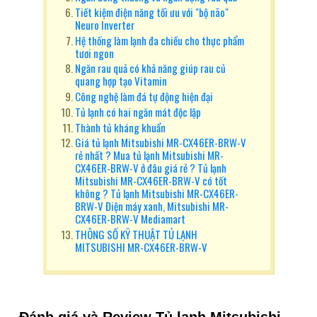
Tiết kiệm điện năng tối ưu với "bộ não"
Neuro Inverter
Hệ thống làm lạnh đa chiều cho thực phẩm
tươi ngon
Ngăn rau quả có khả năng giúp rau củ
quang hợp tạo Vitamin
Công nghệ làm đá tự động hiện đại
Tủ lạnh có hai ngăn mát độc lập
Thành tủ kháng khuẩn
Giá tủ lạnh Mitsubishi MR-CX46ER-BRW-V
rẻ nhất ? Mua tủ lạnh Mitsubishi MR-
CX46ER-BRW-V ở đâu giá rẻ ? Tủ lạnh
Mitsubishi MR-CX46ER-BRW-V có tốt
không ? Tủ lạnh Mitsubishi MR-CX46ER-
BRW-V Điện máy xanh, Mitsubishi MR-
CX46ER-BRW-V Mediamart
THÔNG SỐ KỸ THUẬT TỦ LẠNH
MITSUBISHI MR-CX46ER-BRW-V
Đánh giá và Review Tủ lạnh Mitsubishi