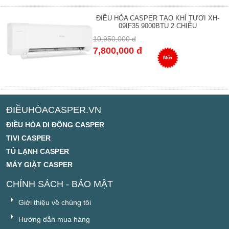
ĐIỀU HÒA CASPER TẠO KHÍ TƯƠI XH-
09IF35 9000BTU 2 CHIỀU
10,950,000 đ
7,800,000 đ
Mới
ĐIỀUHÒACASPER.VN
ĐIỀU HÒA DI ĐỘNG CASPER
TIVI CASPER
TỦ LẠNH CASPER
MÁY GIẶT CASPER
CHÍNH SÁCH - BẢO MẬT
Giới thiệu về chúng tôi
Hướng dẫn mua hàng