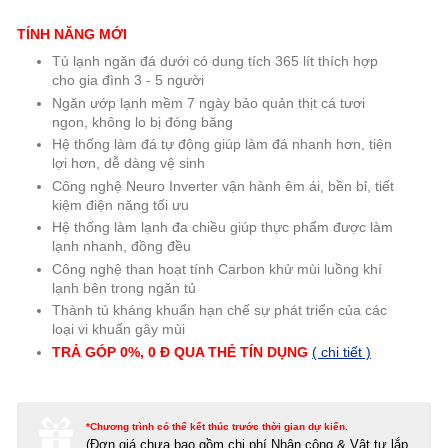
TÍNH NĂNG MỚI
Tủ lạnh ngăn đá dưới có dung tích 365 lít thích hợp
cho gia đình 3 - 5 người
Ngăn ướp lạnh mềm 7 ngày bảo quản thịt cá tươi
ngon, không lo bị đóng băng
Hệ thống làm đá tự động giúp làm đá nhanh hơn, tiện
lợi hơn, dễ dàng vệ sinh
Công nghệ Neuro Inverter vận hành êm ái, bền bỉ, tiết
kiệm điện năng tối ưu
Hệ thống làm lạnh đa chiều giúp thực phẩm được làm
lạnh nhanh, đồng đều
Công nghệ than hoạt tính Carbon khử mùi luồng khí
lạnh bên trong ngăn tủ
Thành tủ kháng khuẩn hạn chế sự phát triển của các
loại vi khuẩn gây mùi
TRẢ GÓP 0%, 0 Đ QUA THẺ TÍN DỤNG
( chi tiết )
*Chương trình có thể kết thúc trước thời gian dự kiến.
(Đơn giá c
hưa bao gồm chi phí Nhân công & Vật tư lắp