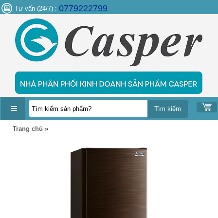
0779222799
Tư vấn (24/7) :
DANH
Trang chủ
»
MỤC
SẢN
PHẨM