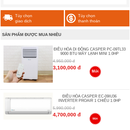
Tùy chọn
Tùy chọn
giao dịch
thanh thoán
SẢN PHẨM ĐƯỢC MUA NHIỀU
ĐIỀU HÒA DI ĐỘNG CASPER PC-09TL33
9000 BTU MÁY LẠNH MINI 1.0HP
4,950,000 đ
3,100,000 đ
Mới
ĐIỀU HÒA CASPER EC-09IU36
INVERTER PROAIR 1 CHIỀU 1.0HP
5,990,000 đ
4,700,000 đ
Mới