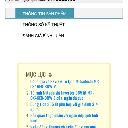
THÔNG TIN SẢN PHẨM
THÔNG SỐ KỸ THUẬT
ĐÁNH GIÁ BÌNH LUẬN
MỤC LỤC
Đánh giá và Review Tủ lạnh Mitsubishi MR-
CX46ER-BRW-V
Tủ lạnh Mitsubishi Inverter 365 lít MR-
CX46ER-BRW 3 cửa, ngăn đá dưới
Dung tích 365 lít phù hợp với gia đình 3-4
người
Bảo quản thực phẩm với ngăn ướp lạnh linh
hoạt
Ngăn đông thường và ngăn đựng rau quả