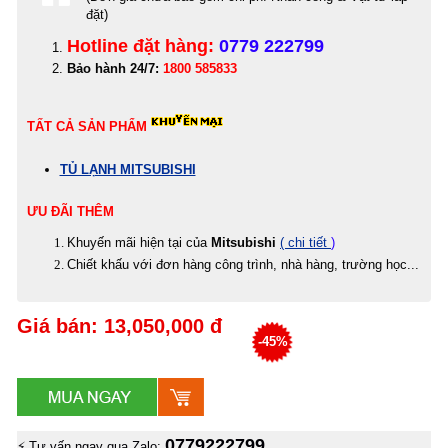
đặt)
Hotline đặt hàng:
0779 222799
Bảo hành 24/7:
1800 585833
TẤT CẢ SẢN PHẨM
TỦ LẠNH MITSUBISHI
ƯU ĐÃI THÊM
Khuyến mãi hiện tại của
Mitsubishi
( chi tiết
)
Chiết khấu với đơn hàng công trình, nhà hàng, trường học...
Giá bán: 13,050,000 đ
-45%
0779222799
⚡ Tư vấn ngay qua Zalo: