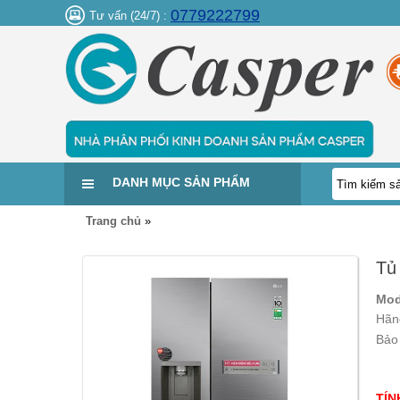
0779222799
Tư vấn (24/7) :
DANH MỤC SẢN PHẨM
Trang chủ
»
Tủ
Mod
Hãn
Bảo
TÍN