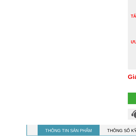
TẤ
ƯU
Gi
THÔNG TIN SẢN PHẨM
THÔNG SỐ K