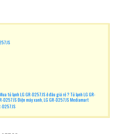
D257JS
Mua tủ lạnh LG GR-D257JS ở đâu giá rẻ ? Tủ lạnh LG GR-
GR-D257JS Điện máy xanh, LG GR-D257JS Mediamart
R-D257JS