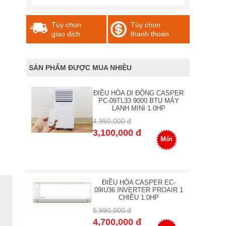
Tùy chọn
Tùy chọn
giao dịch
thanh thoán
SẢN PHẨM ĐƯỢC MUA NHIỀU
ĐIỀU HÒA DI ĐỘNG CASPER
PC-09TL33 9000 BTU MÁY
LẠNH MINI 1.0HP
4,950,000 đ
3,100,000 đ
Mới
ĐIỀU HÒA CASPER EC-
09IU36 INVERTER PROAIR 1
CHIỀU 1.0HP
5,990,000 đ
4,700,000 đ