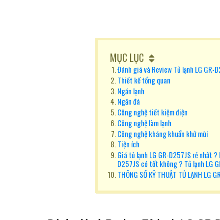
MỤC LỤC
Đánh giá và Review Tủ lạnh LG GR-
Thiết kế tổng quan
Ngăn lạnh
Ngăn đá
Công nghệ tiết kiệm điện
Công nghệ làm lạnh
Công nghệ kháng khuẩn khử mùi
Tiện ích
Giá tủ lạnh LG GR-D257JS rẻ nhất ? 
D257JS có tốt không ? Tủ lạnh LG 
THÔNG SỐ KỸ THUẬT TỦ LẠNH LG G