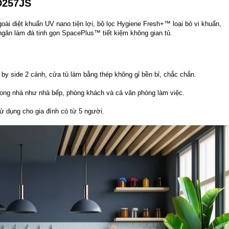
D257JS
ài diệt khuẩn UV nano tiện lợi, bộ lọc Hygiene Fresh+™ loại bỏ vi khuẩn,
ngăn làm đá tinh gọn SpacePlus™ tiết kiệm không gian tủ.
 by side 2 cánh, cửa tủ làm bằng thép không gỉ bền bỉ, chắc chắn.
trong nhà như nhà bếp, phòng khách và cả văn phòng làm việc.
sử dụng cho gia đình có từ 5 người.