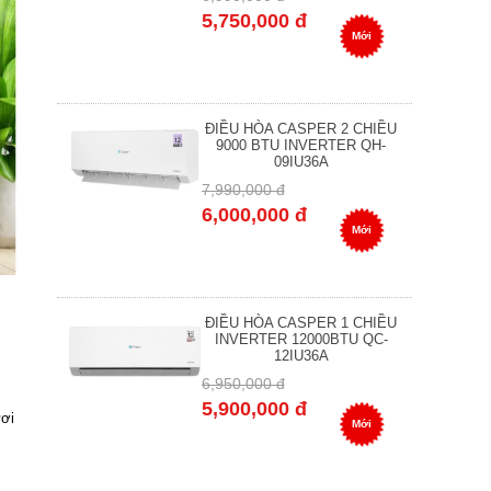
5,750,000 đ
Mới
ĐIỀU HÒA CASPER 2 CHIỀU
9000 BTU INVERTER QH-
09IU36A
7,990,000 đ
6,000,000 đ
Mới
ĐIỀU HÒA CASPER 1 CHIỀU
INVERTER 12000BTU QC-
12IU36A
6,950,000 đ
5,900,000 đ
ươi
Mới