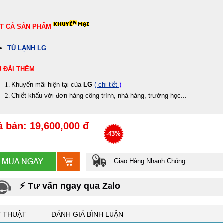
T CẢ SẢN PHẨM
TỦ LẠNH LG
 ĐÃI THÊM
Khuyến mãi hiện tại của
LG
( chi tiết
)
Chiết khấu với đơn hàng công trình, nhà hàng, trường học...
á bán: 19,600,000 đ
-43%
Giao Hàng Nhanh Chóng
⚡ Tư vấn ngay qua Zalo
Ỹ THUẬT
ĐÁNH GIÁ BÌNH LUẬN