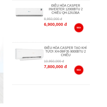
ĐIỀU HÒA CASPER
INVERTER 12000BTU 2
CHIỀU QH-12IU36A
8,950,000 đ
6,900,000 đ
Mới
ĐIỀU HÒA CASPER TẠO KHÍ
TƯƠI XH-09IF35 9000BTU 2
CHIỀU
10,950,000 đ
7,800,000 đ
Mới