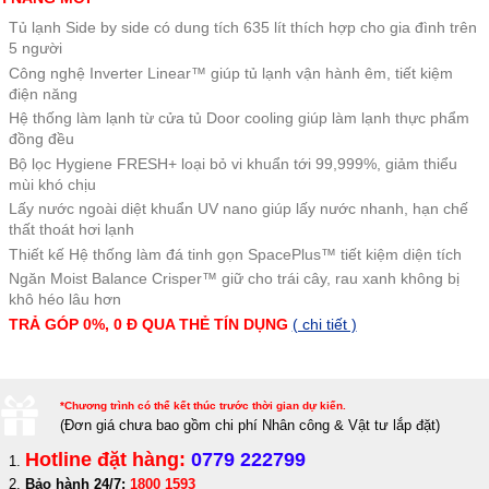
Tủ lạnh Side by side có dung tích 635 lít thích hợp cho gia đình trên
5 người
Công nghệ Inverter Linear™ giúp tủ lạnh vận hành êm, tiết kiệm
điện năng
Hệ thống làm lạnh từ cửa tủ Door cooling giúp làm lạnh thực phẩm
đồng đều
Bộ lọc Hygiene FRESH+ loại bỏ vi khuẩn tới 99,999%, giảm thiểu
mùi khó chịu
Lấy nước ngoài diệt khuẩn UV nano giúp lấy nước nhanh, hạn chế
thất thoát hơi lạnh
Thiết kế Hệ thống làm đá tinh gọn SpacePlus™ tiết kiệm diện tích
Ngăn Moist Balance Crisper™ giữ cho trái cây, rau xanh không bị
khô héo lâu hơn
TRẢ GÓP 0%, 0 Đ QUA THẺ TÍN DỤNG
( chi tiết )
*Chương trình có thể kết thúc trước thời gian dự kiến.
(Đơn giá c
hưa bao gồm chi phí Nhân công & Vật tư lắp đặt)
Hotline đặt hàng:
0779 222799
Bảo hành 24/7:
1800 1593