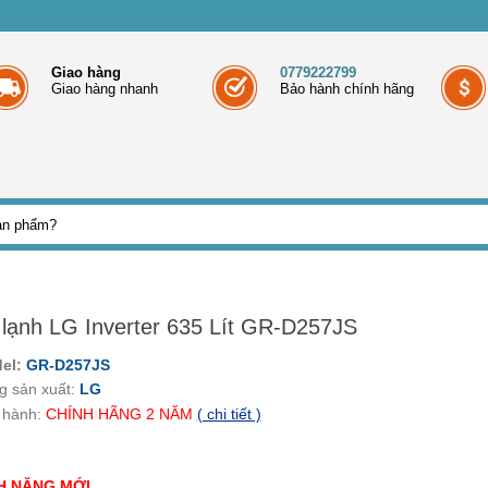
Giao hàng
0779222799
Giao hàng nhanh
Bảo hành chính hãng
 lạnh LG Inverter 635 Lít GR-D257JS
el:
GR-D257JS
g sản xuất:
LG
 hành:
CHÍNH HÃNG
2
NĂM
( chi tiết )
H NĂNG MỚI