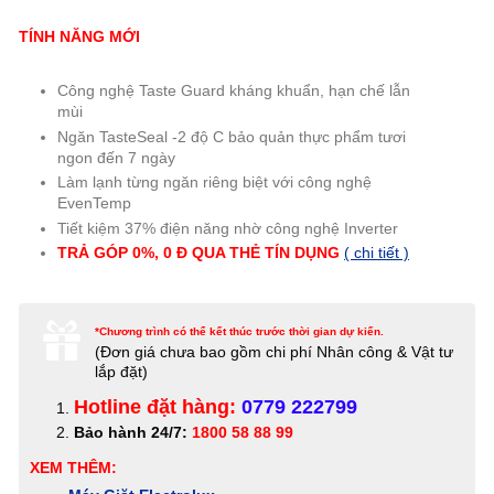
TÍNH NĂNG MỚI
Công nghệ Taste Guard kháng khuẩn, hạn chế lẫn
mùi
Ngăn TasteSeal -2 độ C bảo quản thực phẩm tươi
ngon đến 7 ngày
Làm lạnh từng ngăn riêng biệt với công nghệ
EvenTemp
Tiết kiệm 37% điện năng nhờ công nghệ Inverter
TRẢ GÓP 0%, 0 Đ QUA THẺ TÍN DỤNG
( chi tiết )
*Chương trình có thể kết thúc trước thời gian dự kiến.
(Đơn giá c
hưa bao gồm chi phí Nhân công & Vật tư
lắp đặt)
Hotline đặt hàng:
0779 222799
Bảo hành 24/7:
1800 58 88 99
XEM THÊM: