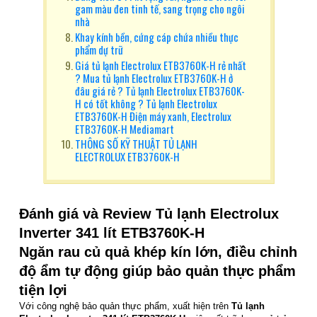
gam màu đen tinh tế, sang trọng cho ngôi
nhà
Khay kính bền, cứng cáp chứa nhiều thực
phẩm dự trữ
Giá tủ lạnh Electrolux ETB3760K-H rẻ nhất
? Mua tủ lạnh Electrolux ETB3760K-H ở
đâu giá rẻ ? Tủ lạnh Electrolux ETB3760K-
H có tốt không ? Tủ lạnh Electrolux
ETB3760K-H Điện máy xanh, Electrolux
ETB3760K-H Mediamart
THÔNG SỐ KỸ THUẬT TỦ LẠNH
ELECTROLUX ETB3760K-H
Đánh giá và Review Tủ lạnh Electrolux
Inverter 341 lít ETB3760K-H
Ngăn rau củ quả khép kín lớn, điều chỉnh
độ ẩm tự động giúp bảo quản thực phẩm
tiện lợi
Với công nghệ bảo quản thực phẩm, xuất hiện trên
Tủ lạnh