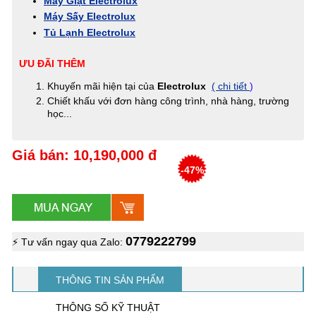
Máy Giặt Electrolux
Máy Sấy Electrolux
Tủ Lạnh Electrolux
ƯU ĐÃI THÊM
Khuyến mãi hiện tại của
Electrolux
( chi tiết
)
Chiết khấu với đơn hàng công trình, nhà hàng, trường
học...
Giá bán: 10,190,000 đ
-47%
0779222799
⚡ Tư vấn ngay qua Zalo:
THÔNG TIN SẢN PHẨM
THÔNG SỐ KỸ THUẬT