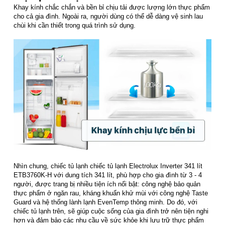
Khay kính chắc chắn và bền bỉ chịu tải được lượng lớn thực phẩm
cho cả gia đình. Ngoài ra, người dùng có thể dễ dàng vệ sinh lau
chùi khi cần thiết trong quá trình sử dụng.
Nhìn chung, chiếc tủ lạnh chiếc tủ lạnh Electrolux Inverter 341 lít
ETB3760K-H với dung tích 341 lít, phù hợp cho gia đình từ 3 - 4
người, được trang bị nhiều tiện ích nổi bật: công nghệ bảo quản
thực phẩm ở ngăn rau, kháng khuẩn khử mùi với công nghệ Taste
Guard và hệ thống lành lạnh EvenTemp thông minh. Do đó, với
chiếc tủ lạnh trên, sẽ giúp cuộc sống của gia đình trở nên tiện nghi
hơn và đảm bảo các nhu cầu về sức khỏe khi lưu trữ thực phẩm