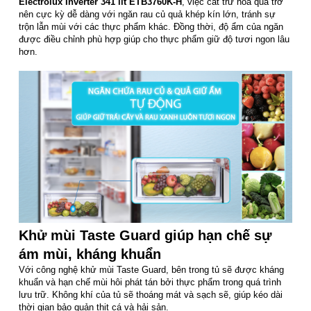
Electrolux Inverter 341 lít ETB3760K-H
, việc cất trữ hoa quả trở
nên cực kỳ dễ dàng với ngăn rau củ quả khép kín lớn, tránh sự
trộn lẫn mùi với các thực phẩm khác. Đồng thời, độ ẩm của ngăn
được điều chỉnh phù hợp giúp cho thực phẩm giữ độ tươi ngon lâu
hơn.
Khử mùi Taste Guard giúp hạn chế sự
ám mùi, kháng khuẩn
Với công nghệ khử mùi Taste Guard, bên trong tủ sẽ được kháng
khuẩn và hạn chế mùi hôi phát tán bởi thực phẩm trong quá trình
lưu trữ. Không khí của tủ sẽ thoáng mát và sạch sẽ, giúp kéo dài
thời gian bảo quản thịt cá và hải sản.