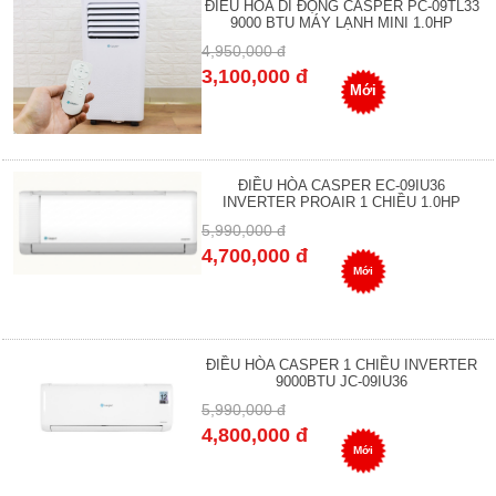
ĐIỀU HÒA DI ĐỘNG CASPER PC-09TL33
9000 BTU MÁY LẠNH MINI 1.0HP
4,950,000 đ
3,100,000 đ
Mới
ĐIỀU HÒA CASPER EC-09IU36
INVERTER PROAIR 1 CHIỀU 1.0HP
5,990,000 đ
4,700,000 đ
Mới
ĐIỀU HÒA CASPER 1 CHIỀU INVERTER
9000BTU JC-09IU36
5,990,000 đ
4,800,000 đ
Mới