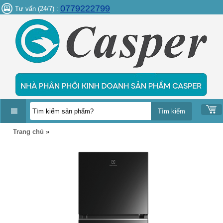
0779222799
Tư vấn (24/7) :
DANH
Trang chủ
»
MỤC
SẢN
PHẨM