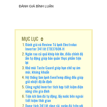
ĐÁNH GIÁ BÌNH LUẬN
MỤC LỤC
Đánh giá và Review Tủ lạnh Electrolux
Inverter 341 lít ETB3760K-H
Ngăn rau củ quả khép kín lớn, điều chỉnh độ
ẩm tự động giúp bảo quản thực phẩm tiện
lợi
Khử mùi Taste Guard giúp hạn chế sự ám
mùi, kháng khuẩn
Hệ thống làm lạnh EvenTemp đồng đều giúp
giữ nhiệt độ ổn định
Công nghệ Inverter tích hợp tiết kiệm điện
năng cho gia đình
Tiện ích làm đá tự động, lấy nước bên ngoài
tiết kiệm thời gian
Dung tích 341 lít rộng rãi, ngăn đá trên với