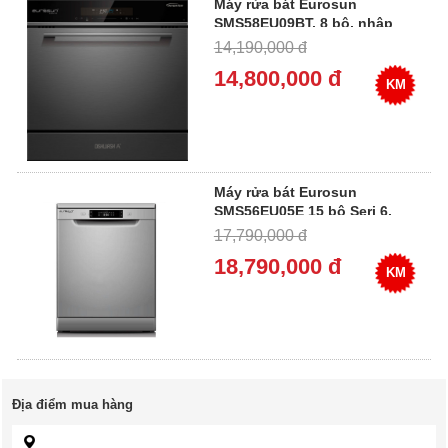
Máy rửa bát Eurosun
SMS58EU09BT, 8 bộ, nhập
Đức
14,190,000 đ
14,800,000 đ
KM
Máy rửa bát Eurosun
SMS56EU05E 15 bộ Seri 6,
nhập Đức
17,790,000 đ
18,790,000 đ
KM
Địa điểm mua hàng