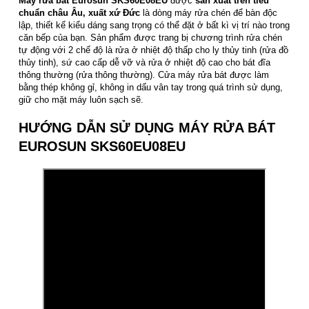
Máy rửa bát Eurosun SKS60E08EU
được
sản xuất trên tiêu
chuẩn châu Âu, xuất xứ Đức
là dòng máy rửa chén để bàn độc
lập, thiết kế kiểu dáng sang trọng có thể đặt ở bất kì vị trí nào trong
căn bếp của bạn. Sản phẩm được trang bị chương trình rửa chén
tự động với 2 chế độ là rửa ở nhiệt độ thấp cho ly thủy tinh (rửa đồ
thủy tinh), sứ cao cấp dễ vỡ và rửa ở nhiệt độ cao cho bát đĩa
thông thường (rửa thông thường). Cửa máy rửa bát được làm
bằng thép không gỉ, không in dấu vân tay trong quá trình sử dụng,
giữ cho mặt máy luôn sạch sẽ.
HƯỚNG DẪN SỬ DỤNG MÁY RỬA BÁT
EUROSUN SKS60EU08EU