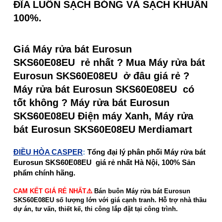
ĐĨA LUÔN SẠCH BÓNG VÀ SẠCH KHUẨN
100%.
Giá Máy rửa bát Eurosun
SKS60E08EU rẻ nhất ? Mua Máy rửa bát
Eurosun SKS60E08EU ở đâu giá rẻ ?
Máy rửa bát Eurosun SKS60E08EU có
tốt không ? Máy rửa bát Eurosun
SKS60E08EU Điện máy Xanh, Máy rửa
bát Eurosun SKS60E08EU Merdiamart
ĐIỀU HÒA CASPER
:
Tổng đại lý phân phối Máy rửa bát
Eurosun SKS60E08EU giá rẻ nhất Hà Nội, 100% Sản
phẩm chính hãng.
CAM KẾT GIÁ RẺ NHẤT⚠️
Bán buôn Máy rửa bát Eurosun
SKS60E08EU số lượng lớn với giá cạnh tranh. Hỗ trợ nhà thầu
dự án, tư vấn, thiết kế, thi công lắp đặt tại công trình.