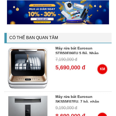
CÓ THỂ BẠN QUAN TÂM
Máy rửa bát Eurosun
STB50E06EU 5 Bộ, Nhập
Malaysia
7,190,000 đ
5,690,000 đ
KM
Máy rửa bát Eurosun
SKS55E07EU, 7 bộ, nhập
Malaysia
9,190,000 đ
8,690,000 đ