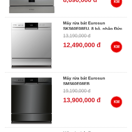
KM
Máy rửa bát Eurosun
SKS60E08EU, 8 bộ, nhập Đức
13,190,000 đ
12,490,000 đ
KM
Máy rửa bát Eurosun
SMS60E08EB
19,190,000 đ
13,900,000 đ
KM