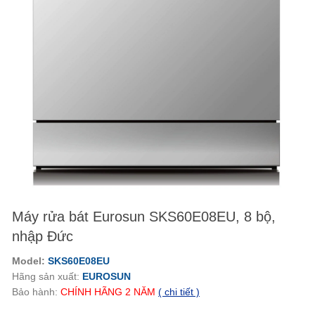
Máy rửa bát Eurosun SKS60E08EU, 8 bộ,
nhập Đức
Model:
SKS60E08EU
Hãng sản xuất:
EUROSUN
Bảo hành:
CHÍNH HÃNG
2
NĂM
( chi tiết )