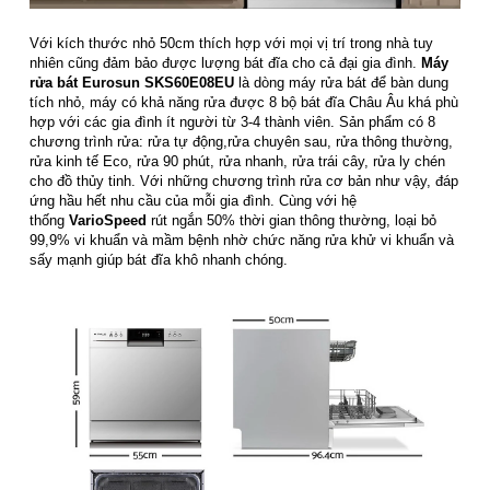
Với kích thước nhỏ 50cm thích hợp với mọi vị trí trong nhà tuy
nhiên cũng đảm bảo được lượng bát đĩa cho cả đại gia đình.
Máy
rửa bát Eurosun SKS60E08EU
là dòng máy rửa bát để bàn dung
tích nhỏ, máy có khả năng rửa được 8 bộ bát đĩa Châu Âu khá phù
hợp với các gia đình ít người từ 3-4 thành viên. Sản phẩm có 8
chương trình rửa: rửa tự động,rửa chuyên sau, rửa thông thường,
rửa kinh tế Eco, rửa 90 phút, rửa nhanh, rửa trái cây, rửa ly chén
cho đồ thủy tinh. Với những chương trình rửa cơ bản như vậy, đáp
ứng hầu hết nhu cầu của mỗi gia đình. Cùng với hệ
thống
VarioSpeed
rút ngắn 50% thời gian thông thường, loại bỏ
99,9% vi khuẩn và mầm bệnh nhờ chức năng rửa khử vi khuẩn và
sấy mạnh giúp bát đĩa khô nhanh chóng.