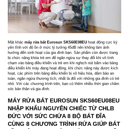
Mặt khác
máy rửa bát Eurosun SKS60E08EU
hoạt động cực kỳ
yên tĩnh với độ ồn ở mức lý tưởng 45dB nên không làm ảnh
hưởng đến sinh hoạt của gia đình bạn. Sản phẩm còn được trang
bị chức năng khóa trẻ em để ngăn ngừa sự thay đổi khi vô tình
chạm vào bảng điều khiển và trẻ em khi nghịch nút bấm vào bảng
điều khiển khi máy đang hoạt động, khi chức năng này được kích
hoạt, các phím trên bảng điều khiển bị vô hiệu hóa, đảm bảo an
toàn, ngăn ngừa thương tích, nhất là đối với những gia đình có trẻ
nhỏ. Với các chương trình trên, bạn có thêm nhiều thời gian chăm
sóc bản thân và gia đình.
MÁY RỬA BÁT EUROSUN SKS60EU08EU
NHẬP KHẨU NGUYÊN CHIẾC TỪ CHLB
ĐỨC VỚI SỨC CHỨA 8 BỘ BÁT ĐĨA
CÙNG 8 CHƯƠNG TRÌNH RỬA GIÚP BÁT