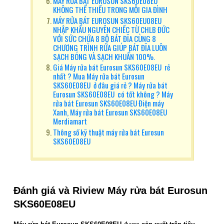
MÁY RỬA BÁT EUROSUN SKS60E08EU
KHÔNG THỂ THIẾU TRONG MỖI GIA ĐÌNH
MÁY RỬA BÁT EUROSUN SKS60EU08EU
NHẬP KHẨU NGUYÊN CHIẾC TỪ CHLB ĐỨC
VỚI SỨC CHỨA 8 BỘ BÁT ĐĨA CÙNG 8
CHƯƠNG TRÌNH RỬA GIÚP BÁT ĐĨA LUÔN
SẠCH BÓNG VÀ SẠCH KHUẨN 100%.
Giá Máy rửa bát Eurosun SKS60E08EU rẻ
nhất ? Mua Máy rửa bát Eurosun
SKS60E08EU ở đâu giá rẻ ? Máy rửa bát
Eurosun SKS60E08EU có tốt không ? Máy
rửa bát Eurosun SKS60E08EU Điện máy
Xanh, Máy rửa bát Eurosun SKS60E08EU
Merdiamart
Thông số kỹ thuật máy rửa bát Eurosun
SKS60E08EU
Đánh giá và Riview Máy rửa bát
Eurosun
SKS60E08EU