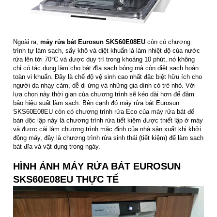
Ngoài ra,
máy rửa bát Eurosun SKS60E08EU
còn có chương
trình tự làm sạch, sấy khô và diệt khuẩn là làm nhiệt độ của nước
rửa lên tới 70°C và được duy trì trong khoảng 10 phút, nó không
chỉ có tác dụng làm cho bát đĩa sạch bóng mà còn diệt sạch hoàn
toàn vi khuẩn. Đây là chế độ vệ sinh cao nhất đặc biệt hữu ích cho
người da nhạy cảm, dễ dị ứng và những gia dình có trẻ nhỏ. Với
lựa chọn này thời gian của chương trình sẽ kéo dài hơn để đảm
bảo hiệu suất làm sạch. Bên cạnh đó máy rửa bát Eurosun
SKS60E08EU còn có chương trình rửa Eco của máy rửa bát để
bàn độc lập này là chương trình rửa tiết kiệm được thiết lập ở máy
và được cài làm chương trình mặc định của nhà sản xuất khi khởi
động máy, đây là chương trình rửa sinh thái (tiết kiệm) để làm sạch
bát đĩa và vật dụng trong ngày.
HÌNH ẢNH
MÁY RỬA BÁT EUROSUN
SKS60E08EU THỰC TẾ