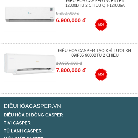
ĐIỀU HÒA CASPER INVERTER
12000BTU 2 CHIỀU QH-12IU36A
8,950,000 đ
6,900,000 đ
Mới
ĐIỀU HÒA CASPER TẠO KHÍ TƯƠI XH-
09IF35 9000BTU 2 CHIỀU
10,950,000 đ
7,800,000 đ
Mới
ĐIỀUHÒACASPER.VN
ĐIỀU HÒA DI ĐỘNG CASPER
TIVI CASPER
TỦ LẠNH CASPER