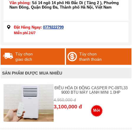
Văn phòng:
Số 14 ngõ 14 phố Hồ Đắc Di ( Tầng 2 ), Phường
Nam Đồng, Quận Đống Đa, Thành phố Hà Nội, Việt Nam
Đặt Hàng Ngay:
0779222799
Miễn phí 24/7
Tùy chọn
Tùy chọn
giao dịch
thanh thoán
SẢN PHẨM ĐƯỢC MUA NHIỀU
ĐIỀU HÒA DI ĐỘNG CASPER PC-09TL33
9000 BTU MÁY LẠNH MINI 1.0HP
4,950,000 đ
3,100,000 đ
Mới