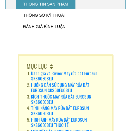
THÔNG TIN SẢN PHẨM
THÔNG SỐ KỸ THUẬT
ĐÁNH GIÁ BÌNH LUẬN
MỤC LỤC
Đánh giá và Riview Máy rửa bát Eurosun
SKS60E08EU
HƯỚNG DẪN SỬ DỤNG MÁY RỬA BÁT
EUROSUN SKS60EU08EU
KÍCH THƯỚC MÁY RỬA BÁT EUROSUN
SKS60E08EU
TÍNH NĂNG MÁY RỬA BÁT EUROSUN
SKS60E08EU
HÌNH ẢNH MÁY RỬA BÁT EUROSUN
SKS60E08EU THỰC TẾ