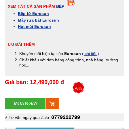
XEM TẤT CẢ SẢN PHẨM
BẾP
Bếp từ Eurosun
Máy rửa bát Eurosun
Hút mùi Eurosun
ƯU ĐÃI THÊM
Khuyến mãi hiện tại của
Eurosun
( chi tiết )
Chiết khấu với đơn hàng công trình, nhà hàng, trường
học...
Giá bán: 12,490,000 đ
-6%
0779222799
⚡ Tư vấn ngay qua Zalo: