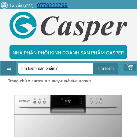
0779222799
Tư vấn (24/7) :
DANH
Trang chủ
»
eurosun
»
may-rua-bat-eurosun
MỤC
SẢN
PHẨM