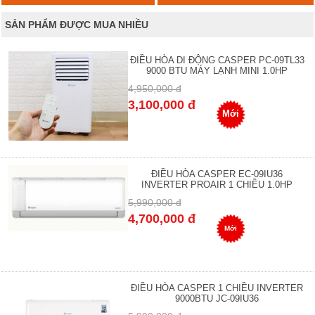
SẢN PHẨM ĐƯỢC MUA NHIỀU
ĐIỀU HÒA DI ĐỘNG CASPER PC-09TL33
9000 BTU MÁY LẠNH MINI 1.0HP
4,950,000 đ
3,100,000 đ
Mới
ĐIỀU HÒA CASPER EC-09IU36
INVERTER PROAIR 1 CHIỀU 1.0HP
5,990,000 đ
4,700,000 đ
Mới
ĐIỀU HÒA CASPER 1 CHIỀU INVERTER
9000BTU JC-09IU36