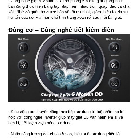
- Công nghệ giặt 6 Motion DD: mô phỏng 6 bước giặt giống như
bạn đang thực hiện bằng tay: đập, nén, nhào trộn, quay, đảo và chà
xát. Nhờ đó quần áo được bảo vệ tối ưu nhất, giảm thiểu tối đa sự
hư tổn của sợi vải, hạn chế tình trạng xoắn rối sau mỗi lần giặt.
Động cơ – Công nghệ tiết kiệm điện
- Kiểu động cơ: truyền động trực tiếp sử dụng trí tuệ nhân tạo kết
hợp với công nghệ Inverter giúp máy giặt LG vận hành êm ái và
bền bỉ, tiết kiệm điện năng sử dụng.
- Nhãn năng lượng đạt chuẩn 5 sao, hiệu suất sử dụng điện là