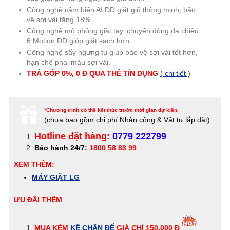
Công nghệ cảm biến AI DD giặt giũ thông minh, bảo
vệ sợi vải tăng 18%.
Công nghệ mô phỏng giặt tay, chuyển động đa chiều
6 Motion DD giúp giặt sạch hơn.
Công nghệ sấy ngưng tụ giúp bảo vệ sợi vải tốt hơn,
hạn chế phai màu sợi vải.
TRẢ GÓP 0%, 0 Đ QUA THẺ TÍN DỤNG
( chi tiết )
*Chương trình có thể kết thúc trước thời gian dự kiến.
(c
hưa bao gồm chi phí Nhân công & Vật tư lắp đặt)
Hotline đặt hàng:
0779 222799
Bảo hành 24/7:
1800 58 88 99
XEM THÊM:
MÁY GIẶT LG
ƯU ĐÃI THÊM
MUA KÈM
KỆ CHÂN ĐẾ
GIÁ CHỈ 150.000 Đ