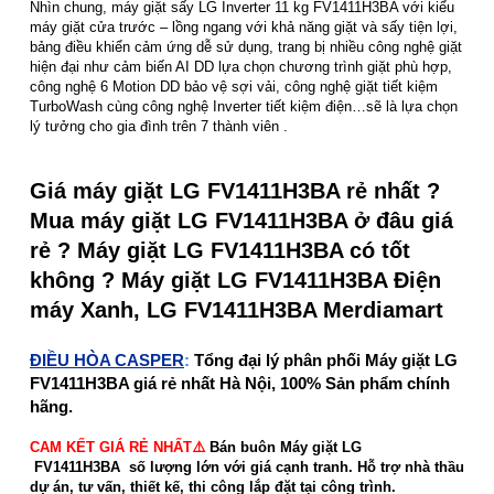
Nhìn chung, máy giặt sấy LG Inverter 11 kg FV1411H3BA với kiểu
máy giặt cửa trước – lồng ngang với khả năng giặt và sấy tiện lợi,
bảng điều khiển cảm ứng dễ sử dụng, trang bị nhiều công nghệ giặt
hiện đại như cảm biến AI DD lựa chọn chương trình giặt phù hợp,
công nghệ 6 Motion DD bảo vệ sợi vải, công nghệ giặt tiết kiệm
TurboWash cùng công nghệ Inverter tiết kiệm điện…sẽ là lựa chọn
lý tưởng cho gia đình trên 7 thành viên .
Giá máy giặt LG FV1411H3BA rẻ nhất ?
Mua máy giặt LG FV1411H3BA ở đâu giá
rẻ ? Máy giặt LG FV1411H3BA có tốt
không ? Máy giặt LG FV1411H3BA Điện
máy Xanh, LG FV1411H3BA Merdiamart
ĐIỀU HÒA CASPER
:
Tổng đại lý phân phối Máy giặt LG
FV1411H3BA giá rẻ nhất Hà Nội, 100% Sản phẩm chính
hãng.
CAM KẾT GIÁ RẺ NHẤT⚠️
Bán buôn Máy giặt LG
FV1411H3BA số lượng lớn với giá cạnh tranh. Hỗ trợ nhà thầu
dự án, tư vấn, thiết kế, thi công lắp đặt tại công trình.