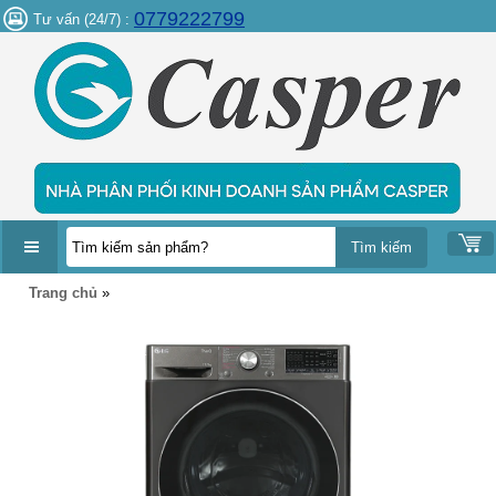
0779222799
Tư vấn (24/7) :
DANH
Trang chủ
»
MỤC
SẢN
PHẨM