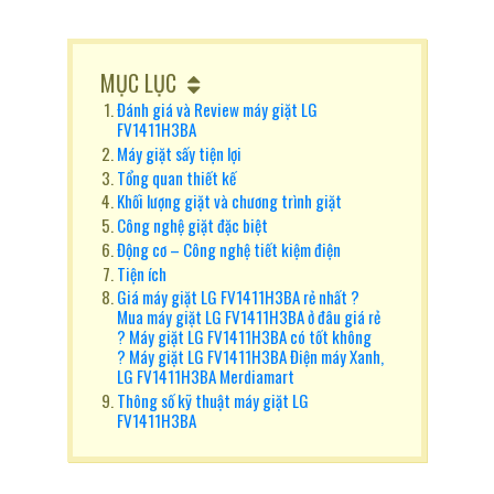
MỤC LỤC
Đánh giá và Review máy giặt LG
FV1411H3BA
Máy giặt sấy tiện lợi
Tổng quan thiết kế
Khối lượng giặt và chương trình giặt
Công nghệ giặt đặc biệt
Động cơ – Công nghệ tiết kiệm điện
Tiện ích
Giá máy giặt LG FV1411H3BA rẻ nhất ?
Mua máy giặt LG FV1411H3BA ở đâu giá rẻ
? Máy giặt LG FV1411H3BA có tốt không
? Máy giặt LG FV1411H3BA Điện máy Xanh,
LG FV1411H3BA Merdiamart
Thông số kỹ thuật máy giặt LG
FV1411H3BA