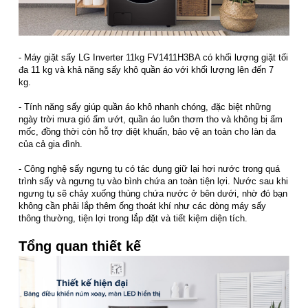
- Máy giặt sấy LG Inverter 11kg FV1411H3BA có khối lượng giặt tối
đa 11 kg và khả năng sấy khô quần áo với khối lượng lên đến 7
kg.
- Tính năng sấy giúp quần áo khô nhanh chóng, đặc biệt những
ngày trời mưa gió ẩm ướt, quần áo luôn thơm tho và không bị ẩm
mốc, đồng thời còn hỗ trợ diệt khuẩn, bảo vệ an toàn cho làn da
của cả gia đình.
- Công nghệ sấy ngưng tụ có tác dụng giữ lại hơi nước trong quá
trình sấy và ngưng tụ vào bình chứa an toàn tiện lợi. Nước sau khi
ngưng tụ sẽ chảy xuống thùng chứa nước ở bên dưới, nhờ đó bạn
không cần phải lắp thêm ống thoát khí như các dòng máy sấy
thông thường, tiện lợi trong lắp đặt và tiết kiệm diện tích.
Tổng quan thiết kế