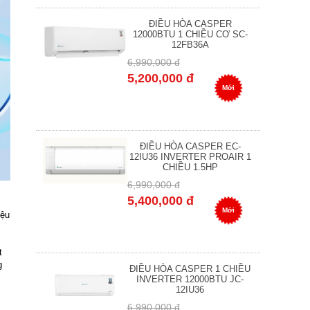
ĐIỀU HÒA CASPER
12000BTU 1 CHIỀU CƠ SC-
12FB36A
6,990,000 đ
5,200,000 đ
Mới
ĐIỀU HÒA CASPER EC-
12IU36 INVERTER PROAIR 1
CHIỀU 1.5HP
6,990,000 đ
5,400,000 đ
Mới
iệu
t
g
ĐIỀU HÒA CASPER 1 CHIỀU
INVERTER 12000BTU JC-
12IU36
6,990,000 đ