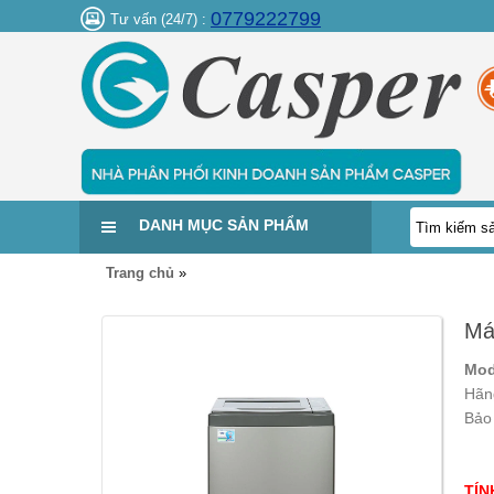
0779222799
Tư vấn (24/7) :
DANH MỤC SẢN PHẨM
Trang chủ
»
Má
Mo
Hãn
Bảo
TÍN