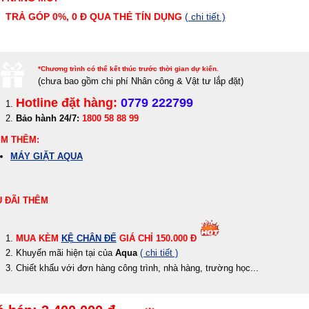
TRẢ GÓP 0%, 0 Đ QUA THẺ TÍN DỤNG
( chi tiết )
*Chương trình có thể kết thúc trước thời gian dự kiến.
(c
hưa bao gồm chi phí Nhân công & Vật tư lắp đặt)
Hotline đặt hàng:
0779 222799
Bảo hành 24/7:
1800 58 88 99
M THÊM:
MÁY GIẶT AQUA
 ĐÃI THÊM
MUA KÈM
KỆ CHÂN ĐẾ
GIÁ CHỈ 150.000 Đ
Khuyến mãi hiện tại của
Aqua
( chi tiết )
Chiết khấu với đơn hàng công trình, nhà hàng, trường học...