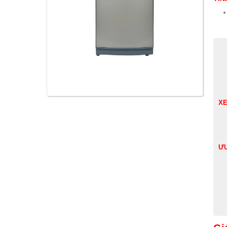
XE
ƯU