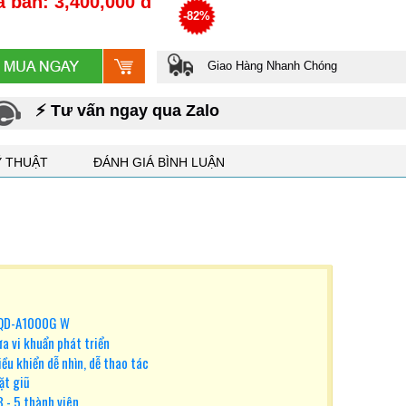
á bán: 3,400,000 đ
-82%
Giao Hàng Nhanh Chóng
⚡ Tư vấn ngay qua Zalo
Ỹ THUẬT
ĐÁNH GIÁ BÌNH LUẬN
 AQD-A1000G W
a vi khuẩn phát triển
iều khiển dễ nhìn, dễ thao tác
ặt giũ
3 - 5 thành viên