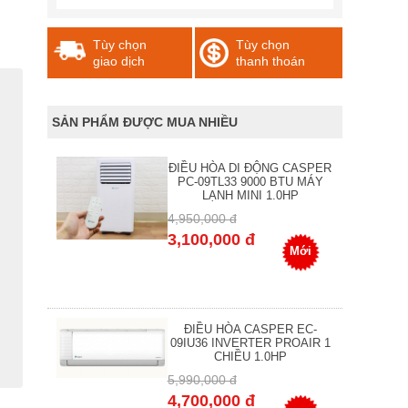
Tùy chọn
Tùy chọn
giao dịch
thanh thoán
SẢN PHẨM ĐƯỢC MUA NHIỀU
ĐIỀU HÒA DI ĐỘNG CASPER
PC-09TL33 9000 BTU MÁY
LẠNH MINI 1.0HP
4,950,000 đ
3,100,000 đ
Mới
ĐIỀU HÒA CASPER EC-
09IU36 INVERTER PROAIR 1
CHIỀU 1.0HP
5,990,000 đ
4,700,000 đ