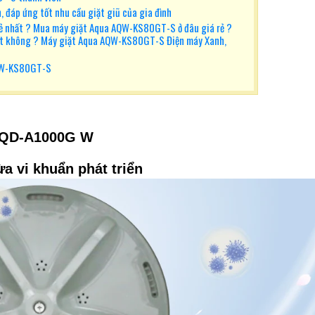
n, đáp ứng tốt nhu cầu giặt giũ của gia đình
 nhất ? Mua máy giặt Aqua AQW-KS80GT-S ở đâu giá rẻ ?
t không ? Máy giặt Aqua AQW-KS80GT-S Điện máy Xanh,
AQW-KS80GT-S
 AQD-A1000G W
a vi khuẩn phát triển