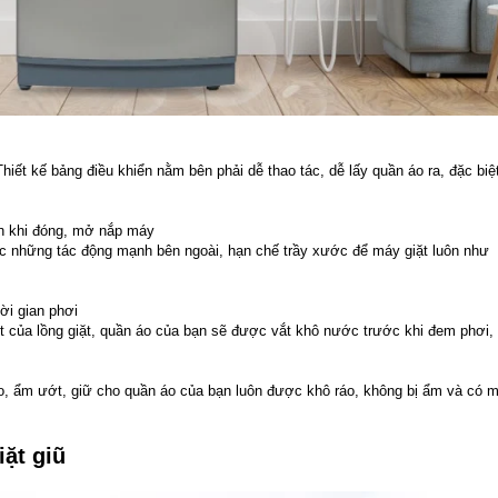
hiết kế bảng điều khiển nằm bên phải dễ thao tác, dễ lấy quần áo ra, đặc biệ
àn khi đóng, mở nắp máy
ợc những tác động mạnh bên ngoài, hạn chế trầy xước để máy giặt luôn như
ời gian phơi
t của lồng giặt, quần áo của bạn sẽ được vắt khô nước trước khi đem phơi,
, ẩm ướt, giữ cho quần áo của bạn luôn được khô ráo, không bị ẩm và có m
iặt giũ