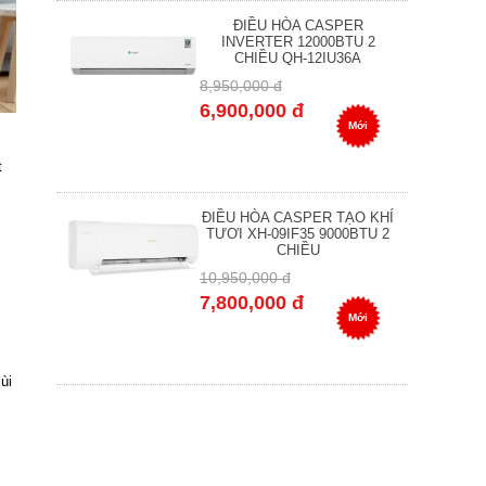
ĐIỀU HÒA CASPER
INVERTER 12000BTU 2
CHIỀU QH-12IU36A
8,950,000 đ
6,900,000 đ
Mới
t
ĐIỀU HÒA CASPER TẠO KHÍ
TƯƠI XH-09IF35 9000BTU 2
CHIỀU
10,950,000 đ
7,800,000 đ
Mới
ùi