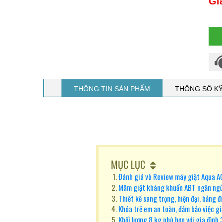
Gi
THÔNG TIN SẢN PHẨM
THÔNG SỐ K
MỤC LỤC
Đánh giá và Review máy giặt Aqua
Mâm giặt kháng khuẩn ABT ngăn ngừ
Thiết kế sang trọng, hiện đại, bảng đ
Khóa trẻ em an toàn, đảm bảo việc gi
Khối lượng 8 kg phù hợp với gia đình 