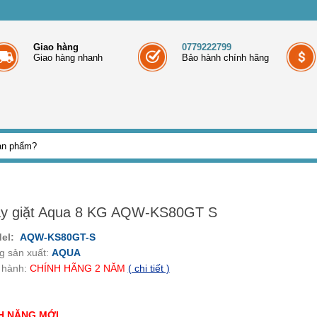
Giao hàng
0779222799
Giao hàng nhanh
Bảo hành chính hãng
y giặt Aqua 8 KG AQW-KS80GT S
del:
AQW-KS80GT-S
g sản xuất:
AQUA
 hành:
CHÍNH HÃNG
2
NĂM
( chi tiết )
H NĂNG MỚI