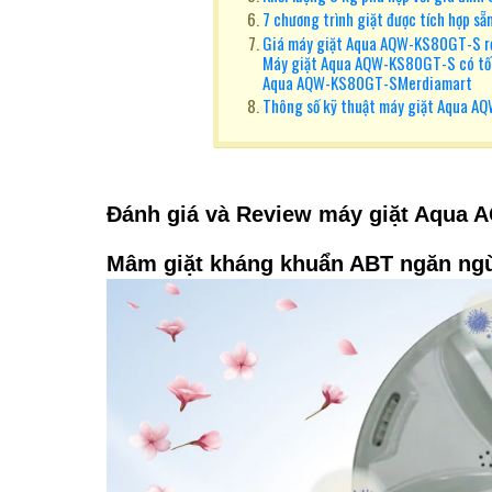
7 chương trình giặt được tích hợp sẵ
Giá máy giặt Aqua AQW-KS80GT-S rẻ
Máy giặt Aqua AQW-KS80GT-S có tố
Aqua AQW-KS80GT-SMerdiamart
Thông số kỹ thuật máy giặt Aqua 
Đánh giá và Review máy giặt Aqua
Mâm giặt kháng khuẩn ABT ngăn ngừ