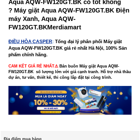
Aqua AQW-FW120GT.BK có tốt không
? Máy giặt Aqua AQW-FW120GT.BK Điện
máy Xanh, Aqua AQW-
FW120GT.BKMerdiamart
ĐIỀU HÒA CASPER
:
Tổng đại lý phân phối Máy giặt
Aqua AQW-FW120GT.BK giá rẻ nhất Hà Nội, 100% Sản
phẩm chính hãng.
CAM KẾT GIÁ RẺ NHẤT⚠️
Bán buôn Máy giặt Aqua AQW-
FW120GT.BK số lượng lớn với giá cạnh tranh. Hỗ trợ nhà thầu
dự án, tư vấn, thiết kế, thi công lắp đặt tại công trình.
Địa điểm mua hàng