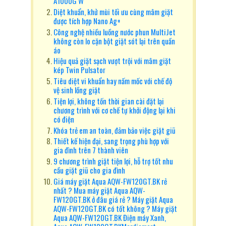
A1000G W
Diệt khuẩn, khử mùi tối ưu cùng mâm giặt
được tích hợp Nano Ag+
Công nghệ nhiều luồng nước phun MultiJet
không còn lo cặn bột giặt sót lại trên quần
áo
Hiệu quả giặt sạch vượt trội với mâm giặt
kép Twin Pulsator
Tiêu diệt vi khuẩn hay nấm mốc với chế độ
vệ sinh lồng giặt
Tiện lợi, không tốn thời gian cài đặt lại
chương trình với cơ chế tự khởi động lại khi
có điện
Khóa trẻ em an toàn, đảm bảo việc giặt giũ
Thiết kế hiện đại, sang trọng phù hợp với
gia đình trên 7 thành viên
9 chương trình giặt tiện lợi, hỗ trợ tốt nhu
cầu giặt giũ cho gia đình
Giá máy giặt Aqua AQW-FW120GT.BK rẻ
nhất ? Mua máy giặt Aqua AQW-
FW120GT.BK ở đâu giá rẻ ? Máy giặt Aqua
AQW-FW120GT.BK có tốt không ? Máy giặt
Aqua AQW-FW120GT.BK Điện máy Xanh,