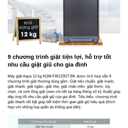
9 chương trình giặt tiện lợi, hỗ trợ tốt
nhu cầu giặt giũ cho gia đình
Máy giặt Aqua 12 kg AQW-FW120GT.BK được tích hợp sẵn 9
chương trình giặt thường dùng gồm: Giặt tiêu chuẩn, giặt mạnh,
giặt nhanh, giặt ngâm, giặt nhẹ, giặt chăn mền, giặt thơm, tùy
chọn, vệ sinh lồng giặt (xem chi tiết tại bảng thông số kỹ thuật) giúp
đáp ứng tốt nhu cầu giặt giũ của gia đình. Tiêu biểu, chương trình
giặt nhanh nổi bật giúp tiết kiệm thời gian giặt giũ hiệu quả (thích
hợp với những loại quần áo không quá bẩn).