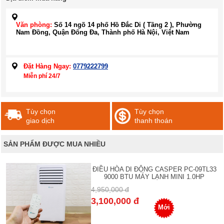
Văn phòng:
Số 14 ngõ 14 phố Hồ Đắc Di ( Tầng 2 ), Phường
Nam Đồng, Quận Đống Đa, Thành phố Hà Nội, Việt Nam
Đặt Hàng Ngay:
0779222799
Miễn phí 24/7
Tùy chọn
Tùy chọn
giao dịch
thanh thoán
SẢN PHẨM ĐƯỢC MUA NHIỀU
ĐIỀU HÒA DI ĐỘNG CASPER PC-09TL33
9000 BTU MÁY LẠNH MINI 1.0HP
4,950,000 đ
3,100,000 đ
Mới