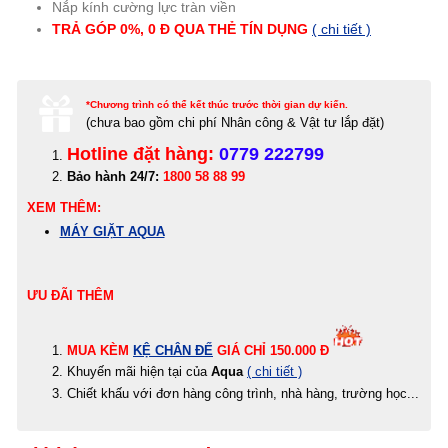
Nắp kính cường lực tràn viền
TRẢ GÓP 0%, 0 Đ QUA THẺ TÍN DỤNG
( chi tiết )
*Chương trình có thể kết thúc trước thời gian dự kiến.
(c
hưa bao gồm chi phí Nhân công & Vật tư lắp đặt)
Hotline đặt hàng:
0779 222799
Bảo hành 24/7:
1800 58 88 99
XEM THÊM:
MÁY GIẶT AQUA
ƯU ĐÃI THÊM
MUA KÈM
KỆ CHÂN ĐẾ
GIÁ CHỈ 150.000 Đ
Khuyến mãi hiện tại của
Aqua
( chi tiết )
Chiết khấu với đơn hàng công trình, nhà hàng, trường học...