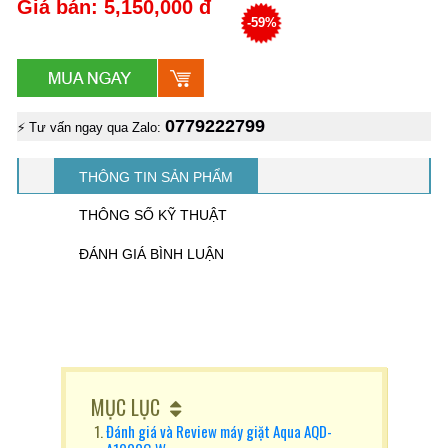
Giá bán: 5,150,000 đ
-59%
0779222799
⚡ Tư vấn ngay qua Zalo:
THÔNG TIN SẢN PHẨM
THÔNG SỐ KỸ THUẬT
ĐÁNH GIÁ BÌNH LUẬN
MỤC LỤC
Đánh giá và Review máy giặt Aqua AQD-