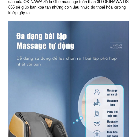
sâu của OKINAWA đó là Ghế massage toàn thân 3D OKINAWA OS
855 sẽ giúp bạn xoa tan những cơn đau nhức do thoái hóa xương
khớp gây ra.