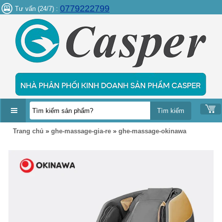
0779222799
Tư vấn (24/7) :
DANH
Trang chủ
»
ghe-massage-gia-re
»
ghe-massage-okinawa
MỤC
SẢN
PHẨM