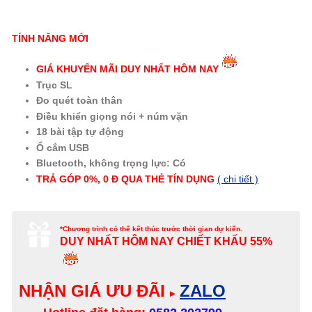
TÍNH NĂNG MỚI
GIÁ KHUYẾN MÃI DUY NHẤT HÔM NAY
Trục SL
Đo quét toàn thân
Điều khiển giọng nói + núm vặn
18 bài tập tự động
Ổ cắm USB
Bluetooth, không trọng lực: Có
TRẢ GÓP 0%, 0 Đ QUA THẺ
TÍN DỤNG
( chi tiết )
*Chương trình có thể kết thúc trước thời gian dự kiến.
DUY NHẤT HÔM NAY
CHIẾT KHẤU 55%
NHẬN GIÁ ƯU ĐÃI
ZALO
▸