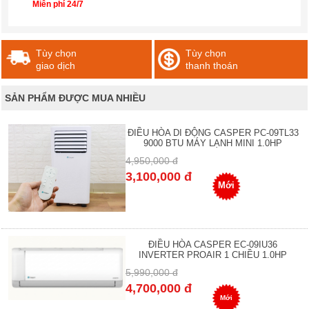
Miễn phí 24/7
Tùy chọn
Tùy chọn
giao dịch
thanh thoán
SẢN PHẨM ĐƯỢC MUA NHIỀU
ĐIỀU HÒA DI ĐỘNG CASPER PC-09TL33
9000 BTU MÁY LẠNH MINI 1.0HP
4,950,000 đ
3,100,000 đ
Mới
ĐIỀU HÒA CASPER EC-09IU36
INVERTER PROAIR 1 CHIỀU 1.0HP
5,990,000 đ
4,700,000 đ
Mới