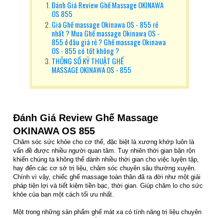
Đánh Giá Review Ghế Massage OKINAWA
OS 855
Giá Ghế massage Okinawa OS - 855 rẻ
nhất ? Mua Ghế massage Okinawa OS -
855 ở đâu giá rẻ ? Ghế massage Okinawa
OS - 855 có tốt không ?
THÔNG SỐ KỸ THUẬT GHẾ
MASSAGE OKINAWA OS - 855
Đánh Giá Review Ghế Massage
OKINAWA OS 855
Chăm sóc sức khỏe cho cơ thể, đặc biệt là xương khớp luôn là
vấn đề được nhiều người quan tâm. Tuy nhiên thời gian bận rộn
khiến chúng ta không thể dành nhiều thời gian cho việc luyện tập,
hay đến các cơ sở trị liệu, chăm sóc chuyên sâu thường xuyên.
Chính vì vậy, chiếc ghế massage toàn thân đã ra đời như một giải
pháp tiện lợi và tiết kiệm tiền bạc, thời gian. Giúp chăm lo cho sức
khỏe của bạn một cách tối ưu nhất.
Một trong những sản phẩm ghế mát xa có tính năng trị liệu chuyên