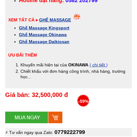
Hotline đặt hàng:
0582 202799
XEM TẤT CẢ ▸
GHẾ MASSAGE
Ghế Massage Kingsport
Ghế Massage Okinawa
Ghế Massage Daikiosan
ƯU ĐÃI THÊM
Khuyến mãi hiện tại của
OKINAWA
( chi tiết
)
Chiết khấu với đơn hàng công trình, nhà hàng, trường
học...
Giá bán: 32,500,000 đ
-59%
0779222799
⚡ Tư vấn ngay qua Zalo: