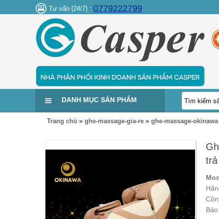
0779222799
Tư vấn (24/7) :
DANH MỤC SẢN PHẨM
Trang chủ
»
ghe-massage-gia-re
»
ghe-massage-okinawa
Gh
tr
Mod
Hãn
Côn
Bảo