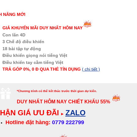
H NĂNG MỚI
GIÁ KHUYẾN MÃI DUY NHẤT HÔM NAY
Con lăn 4D
3 Chế độ điều khiển
18 bài tập tự động
Điều khiển giọng nói tiếng Việt
Điều khiển tay cầm tiếng Việt
TRẢ GÓP 0%, 0 Đ QUA THẺ
TÍN DỤNG
( chi tiết )
*Chương trình có thể kết thúc trước thời gian dự kiến.
DUY NHẤT HÔM NAY
CHIẾT KHẤU 55%
HẬN GIÁ ƯU ĐÃI
ZALO
▸
Hotline đặt hàng:
0779 222799