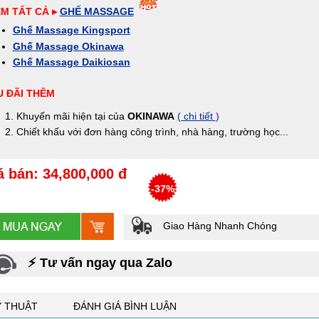
M TẤT CẢ ▸
GHẾ MASSAGE
Ghế Massage Kingsport
Ghế Massage Okinawa
Ghế Massage Daikiosan
 ĐÃI THÊM
Khuyến mãi hiện tại của
OKINAWA
( chi tiết
)
Chiết khấu với đơn hàng công trình, nhà hàng, trường học...
á bán: 34,800,000 đ
-37%
Giao Hàng Nhanh Chóng
⚡ Tư vấn ngay qua Zalo
Ỹ THUẬT
ĐÁNH GIÁ BÌNH LUẬN