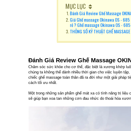
MỤC LỤC
Đánh Giá Review Ghế Massage OKI
Giá Ghế massage Okinawa OS - 685 
rẻ ? Ghế massage Okinawa OS - 685
THÔNG SỐ KỸ THUẬT GHẾ MASSAGE 
Đánh Giá Review Ghế Massage OKI
Chăm sóc sức khỏe cho cơ thể, đặc biệt là xương khớp luôn
chúng ta không thể dành nhiều thời gian cho việc luyện tập
chiếc ghế massage toàn thân đã ra đời như một giải pháp tiệ
cách tối ưu nhất.
Một trong những sản phẩm ghế mát xa có tính năng trị l
sẽ giúp bạn xoa tan những cơn đau nhức do thoái hóa xươn