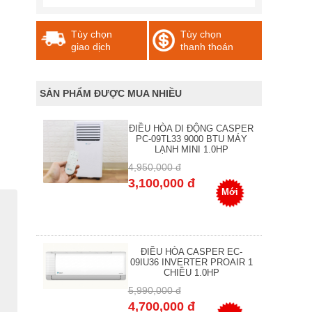
Tùy chọn
Tùy chọn
giao dịch
thanh thoán
SẢN PHẨM ĐƯỢC MUA NHIỀU
ĐIỀU HÒA DI ĐỘNG CASPER
PC-09TL33 9000 BTU MÁY
LẠNH MINI 1.0HP
4,950,000 đ
3,100,000 đ
Mới
ĐIỀU HÒA CASPER EC-
09IU36 INVERTER PROAIR 1
CHIỀU 1.0HP
5,990,000 đ
4,700,000 đ