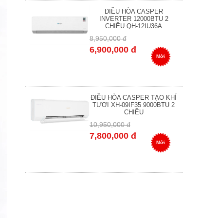
ĐIỀU HÒA CASPER
INVERTER 12000BTU 2
CHIỀU QH-12IU36A
8,950,000 đ
6,900,000 đ
Mới
ĐIỀU HÒA CASPER TẠO KHÍ
TƯƠI XH-09IF35 9000BTU 2
CHIỀU
10,950,000 đ
7,800,000 đ
Mới