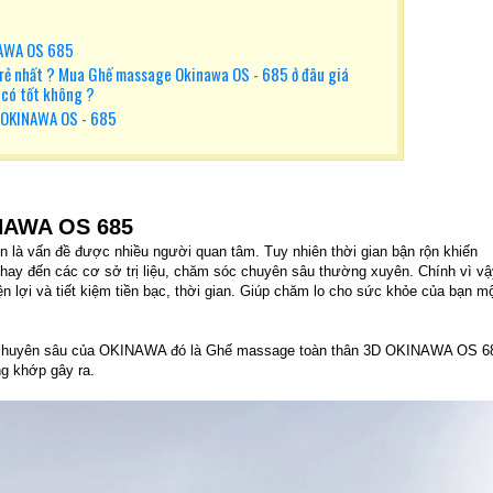
NAWA OS 685
rẻ nhất ? Mua Ghế massage Okinawa OS - 685 ở đâu giá
 có tốt không ?
OKINAWA OS - 685
NAWA OS 685
 là vấn đề được nhiều người quan tâm. Tuy nhiên thời gian bận rộn khiến
, hay đến các cơ sở trị liệu, chăm sóc chuyên sâu thường xuyên. Chính vì vậ
n lợi và tiết kiệm tiền bạc, thời gian. Giúp chăm lo cho sức khỏe của bạn m
iệu chuyên sâu của OKINAWA đó là Ghế massage toàn thân 3D OKINAWA OS 6
g khớp gây ra.