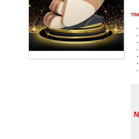
TÍN
N