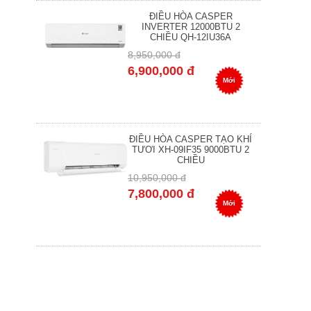
ĐIỀU HÒA CASPER
INVERTER 12000BTU 2
CHIỀU QH-12IU36A
8,950,000 đ
6,900,000 đ
Mới
ĐIỀU HÒA CASPER TẠO KHÍ
TƯƠI XH-09IF35 9000BTU 2
CHIỀU
10,950,000 đ
7,800,000 đ
Mới