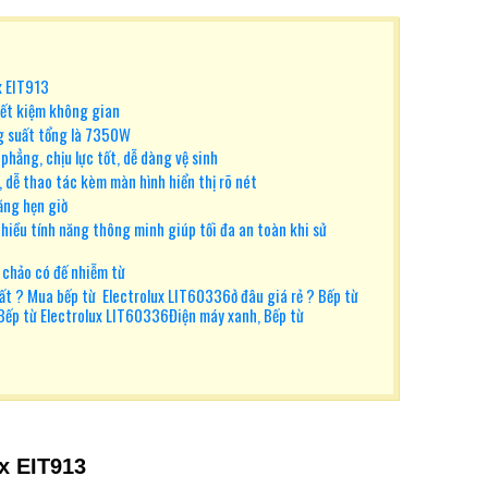
x EIT913
tiết kiệm không gian
ng suất tổng là 7350W
hẳng, chịu lực tốt, dễ dàng vệ sinh
 dễ thao tác kèm màn hình hiển thị rõ nét
ăng hẹn giờ
nhiều tính năng thông minh giúp tối đa an toàn khi sử
, chảo có đế nhiễm từ
ất ? Mua bếp từ Electrolux LIT60336ở đâu giá rẻ ? Bếp từ
Bếp từ Electrolux LIT60336Điện máy xanh, Bếp từ
x EIT913