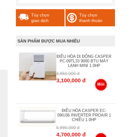
Tùy chọn
Tùy chọn
giao dịch
thanh thoán
SẢN PHẨM ĐƯỢC MUA NHIỀU
ĐIỀU HÒA DI ĐỘNG CASPER
PC-09TL33 9000 BTU MÁY
LẠNH MINI 1.0HP
4,950,000 đ
3,100,000 đ
Mới
ĐIỀU HÒA CASPER EC-
09IU36 INVERTER PROAIR 1
CHIỀU 1.0HP
5,990,000 đ
4,700,000 đ