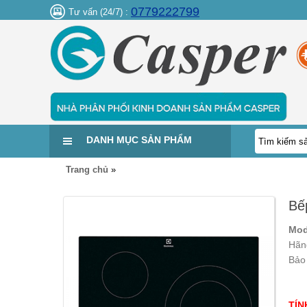
0779222799
Tư vấn (24/7) :
DANH MỤC SẢN PHẨM
Trang chủ
»
Bế
Mod
Hãn
Bảo
TÍN