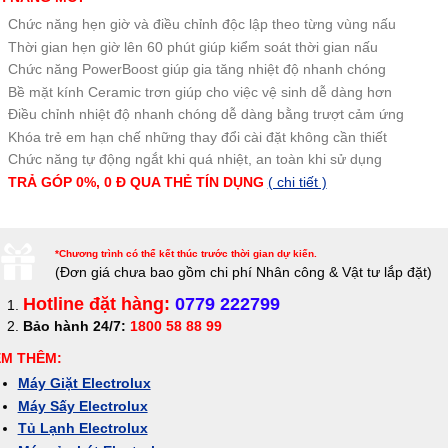
Chức năng hẹn giờ và điều chỉnh độc lập theo từng vùng nấu
Thời gian hẹn giờ lên 60 phút giúp kiểm soát thời gian nấu
Chức năng PowerBoost giúp gia tăng nhiệt độ nhanh chóng
Bề mặt kính Ceramic trơn giúp cho việc vệ sinh dễ dàng hơn
Điều chỉnh nhiệt độ nhanh chóng dễ dàng bằng trượt cảm ứng
Khóa trẻ em hạn chế những thay đổi cài đặt không cần thiết
Chức năng tự động ngắt khi quá nhiệt, an toàn khi sử dụng
TRẢ GÓP 0%, 0 Đ QUA THẺ TÍN DỤNG
( chi tiết )
*Chương trình có thể kết thúc trước thời gian dự kiến.
(Đơn giá c
hưa bao gồm chi phí Nhân công & Vật tư lắp đặt)
Hotline đặt hàng:
0779 222799
Bảo hành 24/7:
1800 58 88 99
EM THÊM:
Máy Giặt Electrolux
Máy Sấy Electrolux
Tủ Lạnh Electrolux