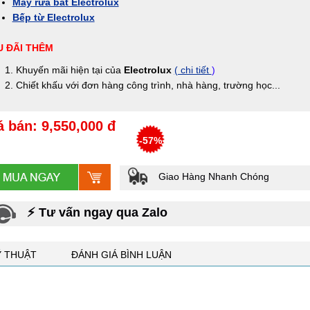
Máy rửa bát Electrolux
Bếp từ Electrolux
 ĐÃI THÊM
Khuyến mãi hiện tại của
Electrolux
( chi tiết
)
Chiết khấu với đơn hàng công trình, nhà hàng, trường học...
á bán: 9,550,000 đ
-57%
Giao Hàng Nhanh Chóng
⚡ Tư vấn ngay qua Zalo
Ỹ THUẬT
ĐÁNH GIÁ BÌNH LUẬN