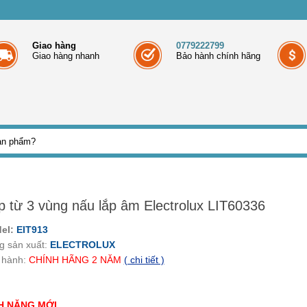
Giao hàng
0779222799
Giao hàng nhanh
Bảo hành chính hãng
p từ 3 vùng nấu lắp âm Electrolux LIT60336
el:
EIT913
g sản xuất:
ELECTROLUX
 hành:
CHÍNH HÃNG
2
NĂM
( chi tiết )
H NĂNG MỚI