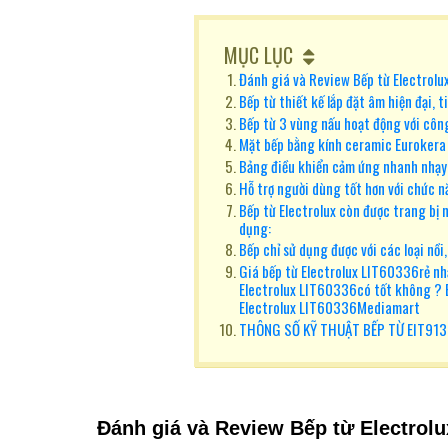
MỤC LỤC
Đánh giá và Review Bếp từ Electrolu
Bếp từ thiết kế lắp đặt âm hiện đại, 
Bếp từ 3 vùng nấu hoạt động với cô
Mặt bếp bằng kính ceramic Eurokera p
Bảng điều khiển cảm ứng nhanh nhạy,
Hỗ trợ người dùng tốt hơn với chức n
Bếp từ Electrolux còn được trang bị 
dụng:
Bếp chỉ sử dụng được với các loại nồi
Giá bếp từ Electrolux LIT60336rẻ nh
Electrolux LIT60336có tốt không ? 
Electrolux LIT60336Mediamart
THÔNG SỐ KỸ THUẬT BẾP TỪ EIT913
Đánh giá và Review
Bếp từ Electrolu