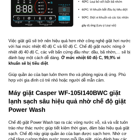
Việc giặt giũ sẽ trở nên hiệu quả hơn nhờ công nghệ giặt hơi nước
với hai mức nhiệt 40 độ C và 60 độ C. Chế độ giặt nước nóng ở
nhiệt độ 40 độ C, các vết bẩn cứng đầu như: dầu, bã nhờn,... sẽ bị
đánh bay một cách dễ dàng.
Ở mức nhiệt 60 độ C, 99,9% vi
khuẩn sẽ bị tiêu diệt
.
Giúp quần áo của bạn luôn thơm tho và phòng ngừa dị ứng. Phù
hợp với gia đình có trẻ nhỏ hoặc người dễ mẫn cảm.
Máy giặt Casper WF-105I140BWC giặt
lạnh sạch sâu hiệu quả nhờ chế độ giặt
Power Wash
Chế độ giặt Power Wash tạo ra các vòng nước vỗ, xả và vắt tuôn
trào như thác nước giúp tiết kiệm thời gian, đảm bảo hiệu quả giặt
sạch. Chế độ này giúp quần áo của bạn được sạch hơn. Nhờ cơ
chế tăng cường thêm nước trong mỗi lần giặt, giúp đánh bay các