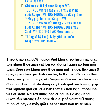
người bận rộn
Giá máy giặt hơi nước Casper WF-
105I140BWC rẻ nhất ? Mua máy giặt hơi
nước Casper WF-105I140BWC ở đâu giá rẻ
? Máy giặt hơi nước Casper WF-
105I140BWC có tốt không ? Máy giặt hơi
nước Casper WF-105I140BWC Điện máy
Xanh, WF-105I140BWC Merdiamart
Thông số kỹ thuật Máy giặt hơi nước
Casper WF-105I140BWC
Theo khảo sát, 50% người Việt không sở hữu máy giặt
tốn nhiều thời gian vật lộn với đống | quần áo bẩn mỗi
tuần. Điều này khiến quỹ thời gian nghỉ ngơi, thư giãn &
quây quần bên gia đình của họ, bị thu hẹp đến khó thở.
Dòng sản phẩm máy giặt Casper ra đời với sự tối ưu về
độ êm ái, bền bỉ & đa dạng quy trình giặt sạch sâu, giúp
trải nghiệm giặt giũ của bạn thật sự tiện nghi, thoải mái
và tiết kiệm. Người dùng nào cũng đều xứng đáng
được tận hưởng tiện nghi từ giải pháp giặt giũ thông
minh và hãy để máy giặt Casper thay bạn thực hiện