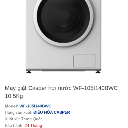
Máy giặt Casper hơi nước WF-105I140BWC
10.5Kg
Model:
WF-105I140BWC
Hãng sản xuất:
ĐIỀU HÒA CASPER
Xuất xứ: Trung Quốc
Bảo hành:
24 Tháng