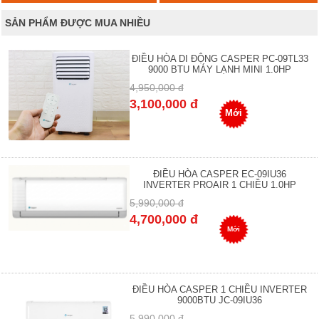
SẢN PHẨM ĐƯỢC MUA NHIỀU
ĐIỀU HÒA DI ĐỘNG CASPER PC-09TL33
9000 BTU MÁY LẠNH MINI 1.0HP
4,950,000 đ
3,100,000 đ
Mới
ĐIỀU HÒA CASPER EC-09IU36
INVERTER PROAIR 1 CHIỀU 1.0HP
5,990,000 đ
4,700,000 đ
Mới
ĐIỀU HÒA CASPER 1 CHIỀU INVERTER
9000BTU JC-09IU36
5,990,000 đ