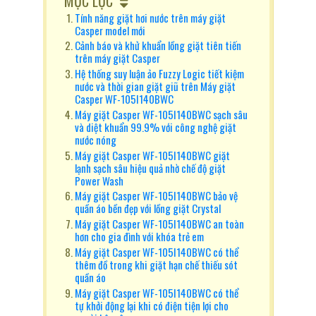
MỤC LỤC
Tính năng giặt hơi nước trên máy giặt
Casper model mới
Cảnh báo và khử khuẩn lồng giặt tiên tiến
trên máy giặt Casper
Hệ thống suy luận ảo Fuzzy Logic tiết kiệm
nước và thời gian giặt giũ trên Máy giặt
Casper WF-105I140BWC
Máy giặt Casper WF-105I140BWC sạch sâu
và diệt khuẩn 99.9% với công nghệ giặt
nước nóng
Máy giặt Casper WF-105I140BWC giặt
lạnh sạch sâu hiệu quả nhờ chế độ giặt
Power Wash
Máy giặt Casper WF-105I140BWC bảo vệ
quần áo bền đẹp với lồng giặt Crystal
Máy giặt Casper WF-105I140BWC an toàn
hơn cho gia đình với khóa trẻ em
Máy giặt Casper WF-105I140BWC có thể
thêm đồ trong khi giặt hạn chế thiếu sót
quần áo
Máy giặt Casper WF-105I140BWC có thể
tự khởi động lại khi có điện tiện lợi cho