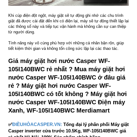
Khi cúp điện đột ngột, máy giặt sẽ tự động ghi nhớ các chu trình
giặt đã được cài đặt đến khi có điện lại, máy sẽ tự động thiết lập lại
các thông số này và tiếp tục vận hành mà không cần sự can thiệp
từ người dùng.
Tính năng này vô cùng phù hợp với những cá nhân bận rộn, giúp
tiết kiệm thời gian và không tốn công sức lặp lại các thao tác.
Giá máy giặt hơi nước Casper WF-
105I140BWC rẻ nhất ? Mua máy giặt hơi
nước Casper WF-105I140BWC ở đâu giá
rẻ ? Máy giặt hơi nước Casper WF-
105I140BWC có tốt không ? Máy giặt hơi
nước Casper WF-105I140BWC Điện máy
Xanh, WF-105I140BWC Merdiamart
✅
ĐIỀUHÒACASPER.VN:
Tổng đại lý phân phối Máy giặt
Casper inverter cửa trước 10.5Kg, WF-105I140BWC giá