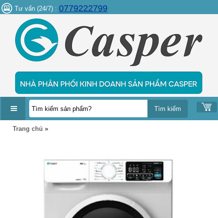
0779222799
Tư vấn (24/7) :
DANH
Trang chủ
»
MỤC
SẢN
PHẨM