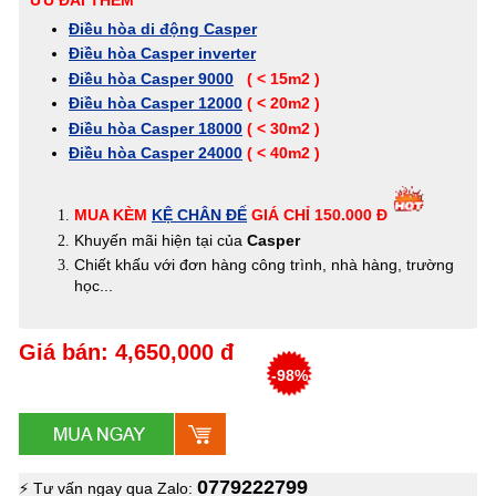
Điều hòa di động Casper
Điều hòa Casper inverter
Điều hòa Casper 9000
( < 15m2 )
Điều hòa Casper 12000
( < 20m2 )
Điều hòa Casper 18000
( < 30m2 )
Điều hòa Casper 24000
( < 40m2 )
MUA KÈM
KỆ CHÂN ĐẾ
GIÁ CHỈ 150.000 Đ
Khuyến mãi hiện tại của
Casper
Chiết khấu với đơn hàng công trình, nhà hàng, trường
học...
Giá bán: 4,650,000 đ
-98%
0779222799
⚡ Tư vấn ngay qua Zalo: