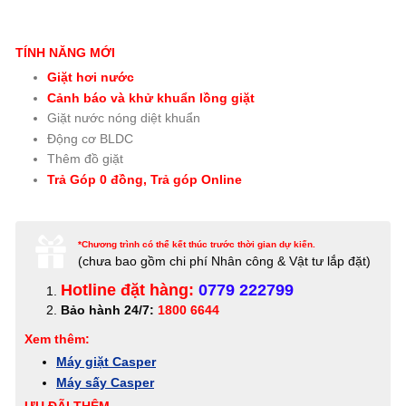
TÍNH NĂNG MỚI
Giặt hơi nước
Cảnh báo và khử khuẩn lồng giặt
Giặt nước nóng diệt khuẩn
Động cơ BLDC
Thêm đồ giặt
Trả Góp 0 đồng, Trả góp Online
*Chương trình có thể kết thúc trước thời gian dự kiến.
(c
hưa bao gồm chi phí Nhân công & Vật tư lắp đặt)
Hotline đặt hàng:
0779 222799
Bảo hành 24/7:
1800 6644
Xem thêm:
Máy giặt Casper
Máy sấy Casper
ƯU ĐÃI THÊM