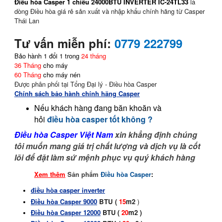
Điều hòa Casper 1 chiều 24000BTU INVERTER IC-24TL33
là
dòng Điều hòa giá rẻ sản xuất và nhập khẩu chính hãng từ Casper
Thái Lan
Tư vấn miễn phí:
0779 222799
B
ảo hành 1 đổi 1 trong
24 tháng
36 Tháng
cho máy
60 Tháng
cho máy nén
Được phân phối tại Tổng Đại lý - Điều hòa Casper
Chính sách bảo hành chính hãng Casper
Nếu khách hàng đang băn khoăn và
hỏi
điều hòa casper tốt không ?
Điều hòa Casper Việt Nam
xin khẳng định chúng
tôi muốn mang giá trị chất lượng và dịch vụ là cốt
lõi để đặt làm sứ mệnh phục vụ quý khách hàng
Xem thêm
Sản phẩm
Điều hòa Casper
:
điều hòa casper inverter
Điều hòa Casper 9000
BTU (
15
m2
)
Điều hòa Casper 12000
BTU
(
20
m2
)