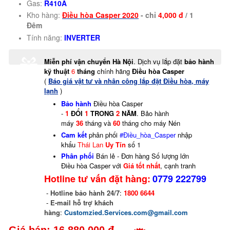
Gas:
R410A
Kho hàng:
Điều hòa Casper 2020
- chỉ
4,000 đ
/ 1
Đêm
Tính năng:
INVERTER
Miễn phí vận chuyển Hà Nội
. Dịch vụ lắp đặt
bảo hành
kỹ thuật
6
tháng
chính hãng
Điều hòa Casper
(
Báo giá vật tư và nhân công lắp đặt Điều hòa, máy
lạnh
)
Bảo hành
Điều hòa Casper
-
1
ĐỔI
1
TRONG
2
NĂM
. Bảo hành
máy
36
tháng và
60
tháng cho máy Nén
Cam kết
phân phối
#Điều_hòa_Casper
nhập
khẩu
Thái Lan
Uy Tín
số 1
Phân phối
Bán lẻ - Đơn hàng Số lượng lớn
Điều hòa Casper với
Giá tốt nhất
, cạnh tranh
Hotline tư vấn đặt hàng:
0779 222799
-
Hotline bảo hành 24/7
:
1800 6644
-
E-mail hỗ trợ khách
hàng
:
Customzied.Services.com@gmail.com
Giá bán: 16,880,000 đ