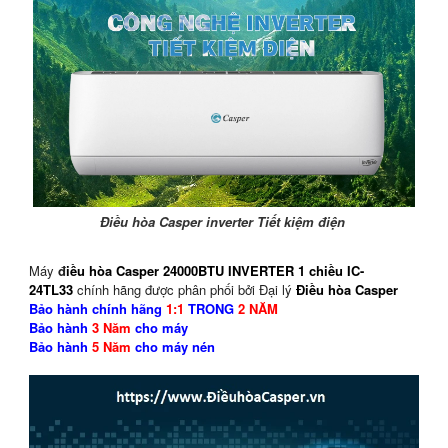
Điều hòa Casper inverter Tiết kiệm điện
Máy
đ
iều hòa Casper 24000BTU INVERTER 1 chiều IC-
24TL33
chính hãng được phân phối bởi Đại lý
Điều hòa Casper
Bảo hành chính hãng
1:1
TRONG
2 NĂM
Bảo hành
3 Năm
cho máy
Bảo hành
5 Năm
cho máy nén