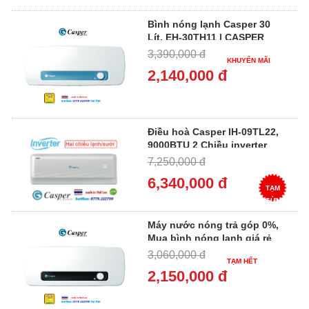
Bình nóng lạnh Casper 30
Lít, EH-30TH11 | CASPER
EH30TH11
3,390,000 đ
KHUYẾN MÃI
2,140,000 đ
Điều hoà Casper IH-09TL22,
9000BTU 2 Chiều inverter
7,250,000 đ
6,340,000 đ
TẠM
NGỪNG
Máy nước nóng trả góp 0%,
Mua bình nóng lạnh giá rẻ
CASPER SH-30TH11
3,060,000 đ
TẠM HẾT
2,150,000 đ