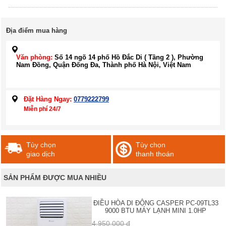
Địa điểm mua hàng
Văn phòng:
Số 14 ngõ 14 phố Hồ Đắc Di ( Tầng 2 ), Phường
Nam Đồng, Quận Đống Đa, Thành phố Hà Nội, Việt Nam
Đặt Hàng Ngay:
0779222799
Miễn phí 24/7
Tùy chọn
Tùy chọn
giao dịch
thanh thoán
SẢN PHẨM ĐƯỢC MUA NHIỀU
ĐIỀU HÒA DI ĐỘNG CASPER PC-09TL33
9000 BTU MÁY LẠNH MINI 1.0HP
4,950,000 đ