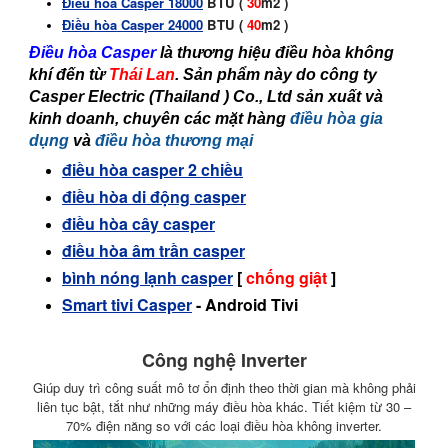
Điều hòa Casper
18000
BTU (
30
m2
)
Điều hòa Casper
24000
BTU (
40
m2
)
Điều hòa Casper
là thương hiệu điều hòa không
khí đến từ
Thái Lan
. Sản phẩm này do công ty
Casper Electric (Thailand ) Co., Ltd sản xuất và
kinh doanh, chuyên các mặt hàng
điều hòa gia
dụng
và
điều hòa thương mại
điều hòa casper 2 chiều
điều hòa di động casper
điều hòa cây casper
điều hòa âm trần casper
bình nóng lạnh casper
[
chống giật
]
Smart tivi Casper
- Android Tivi
Công nghệ Inverter
Giúp duy trì công suất mô tơ ổn định theo thời gian mà không phải
liên tục bật, tắt như những máy điều hòa khác. Tiết kiệm từ 30 –
70% điện năng so với các loại điều hòa không inverter.