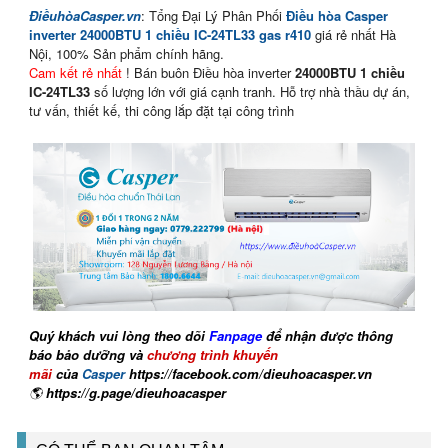
ĐiềuhòaCasper.vn
: Tổng Đại Lý Phân Phối
Điều hòa Casper
inverter
24000BTU 1 chiều IC-24TL33
gas r410
giá rẻ nhất Hà
Nội, 100% Sản phẩm chính hãng.
Cam kết rẻ nhất
! Bán buôn Điều hòa inverter
24000BTU 1 chiều
IC-24TL33
số lượng lớn với giá cạnh tranh. Hỗ trợ nhà thầu dự án,
tư vấn, thiết kế, thi công lắp đặt tại công trình
Quý khách vui lòng theo dõi
Fanpage
để nhận được thông
báo bảo dưỡng và
chương trình khuyến
mãi
của
Casper
https://facebook.com/dieuhoacasper.vn
🌎
https://g.page/dieuhoacasper