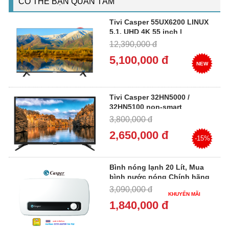
CÓ THỂ BẠN QUAN TÂM
Tivi Casper 55UX6200 LINUX
5.1, UHD 4K 55 inch |
CASPER 55UX6200
12,390,000 đ
5,100,000 đ
NEW
Tivi Casper 32HN5000 /
32HN5100 non-smart
3,800,000 đ
2,650,000 đ
-15%
Bình nóng lạnh 20 Lít, Mua
bình nước nóng Chính hãng
Thái Lan | CASPER SH-
3,090,000 đ
KHUYẾN MÃI
20TH11
1,840,000 đ