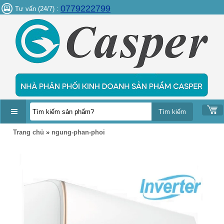
0779222799
Tư vấn (24/7) :
DANH
Trang chủ
»
ngung-phan-phoi
MỤC
SẢN
PHẨM