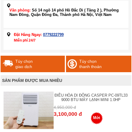
Văn phòng:
Số 14 ngõ 14 phố Hồ Đắc Di ( Tầng 2 ), Phường
Nam Đồng, Quận Đống Đa, Thành phố Hà Nội, Việt Nam
Đặt Hàng Ngay:
0779222799
Miễn phí 24/7
Tùy chọn
Tùy chọn
giao dịch
thanh thoán
SẢN PHẨM ĐƯỢC MUA NHIỀU
ĐIỀU HÒA DI ĐỘNG CASPER PC-09TL33
9000 BTU MÁY LẠNH MINI 1.0HP
4,950,000 đ
3,100,000 đ
Mới