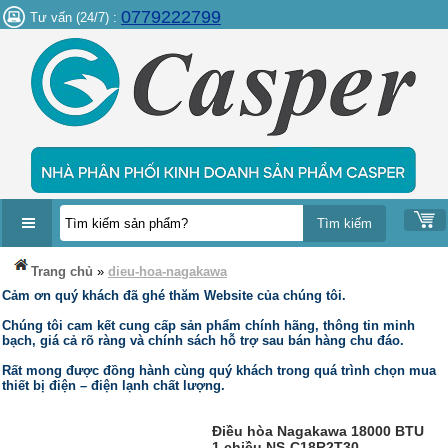
0779222799
Tư vấn (24/7) :
DANH
Trang chủ
»
dieu-hoa-nagakawa
MỤC
Cảm ơn quý khách đã ghé thăm Website của chúng tôi.
SẢN
PHẨM
Chúng tôi cam kết cung cấp sản phẩm chính hãng, thông tin minh
bạch, giá cả rõ ràng và chính sách hỗ trợ sau bán hàng chu đáo.
Rất mong được đồng hành cùng quý khách trong quá trình chọn mua
thiết bị điện – điện lạnh chất lượng.
Điều hòa Nagakawa 18000 BTU
1 chiều NS-C18R2T30