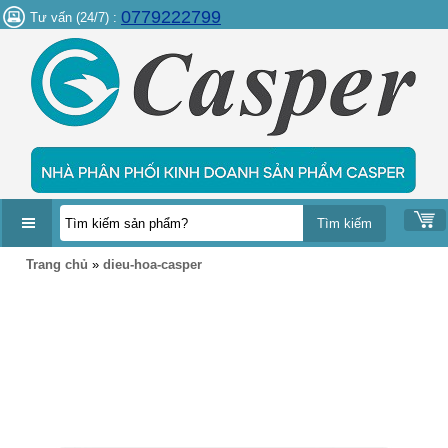
0779222799
Tư vấn (24/7) :
DANH
Trang chủ
»
dieu-hoa-casper
MỤC
SẢN
PHẨM