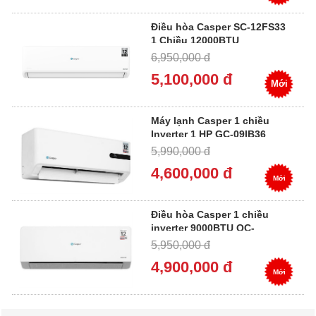
Điều hòa Casper SC-12FS33
1 Chiều 12000BTU
6,950,000 đ
5,100,000 đ
Mới
Máy lạnh Casper 1 chiều
Inverter 1 HP GC-09IB36
5,990,000 đ
4,600,000 đ
Mới
Điều hòa Casper 1 chiều
inverter 9000BTU QC-
09IU36A
5,950,000 đ
4,900,000 đ
Mới