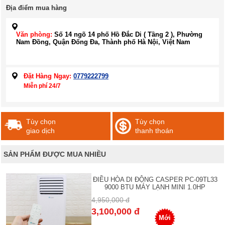
Địa điểm mua hàng
Văn phòng:
Số 14 ngõ 14 phố Hồ Đắc Di ( Tầng 2 ), Phường
Nam Đồng, Quận Đống Đa, Thành phố Hà Nội, Việt Nam
Đặt Hàng Ngay:
0779222799
Miễn phí 24/7
Tùy chọn
Tùy chọn
giao dịch
thanh thoán
SẢN PHẨM ĐƯỢC MUA NHIỀU
ĐIỀU HÒA DI ĐỘNG CASPER PC-09TL33
9000 BTU MÁY LẠNH MINI 1.0HP
4,950,000 đ
3,100,000 đ
Mới