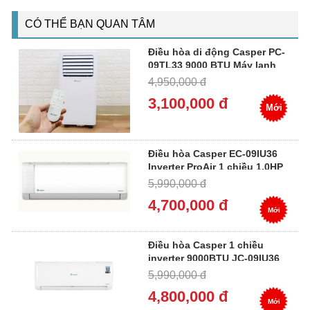
CÓ THỂ BẠN QUAN TÂM
Điều hòa di động Casper PC-
09TL33 9000 BTU Máy lạnh
mini 1.0HP
4,950,000 đ
3,100,000 đ
Mới
Điều hòa Casper EC-09IU36
Inverter ProAir 1 chiều 1.0HP
5,990,000 đ
4,700,000 đ
Mới
Điều hòa Casper 1 chiều
inverter 9000BTU JC-09IU36
5,990,000 đ
4,800,000 đ
Mới