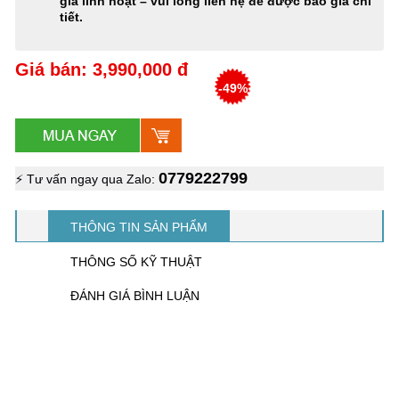
giá linh hoạt – vui lòng liên hệ để được báo giá chi
tiết.
Giá bán: 3,990,000 đ
-49%
0779222799
⚡ Tư vấn ngay qua Zalo:
THÔNG TIN SẢN PHẨM
THÔNG SỐ KỸ THUẬT
ĐÁNH GIÁ BÌNH LUẬN