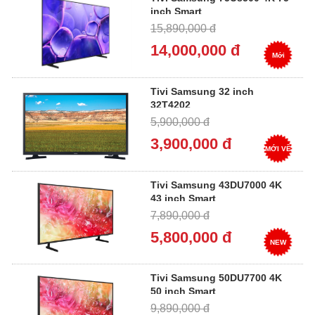
inch Smart
15,890,000 đ
14,000,000 đ
Mới
Tivi Samsung 32 inch
32T4202
5,900,000 đ
3,900,000 đ
MỚI VỀ
Tivi Samsung 43DU7000 4K
43 inch Smart
7,890,000 đ
5,800,000 đ
NEW
Tivi Samsung 50DU7700 4K
50 inch Smart
9,890,000 đ