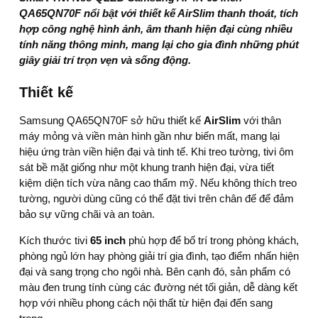
QA65QN70F
nổi bật với thiết kế AirSlim thanh thoát, tích
hợp công nghệ hình ảnh, âm thanh hiện đại cùng nhiều
tính năng thông minh, mang lại cho gia đình những phút
giây giải trí trọn vẹn và sống động.
Thiết kế
Samsung QA65QN70F sở hữu
thiết kế
AirSlim
với thân
máy mỏng và viền màn hình gần như biến mất, mang lại
hiệu ứng tràn viền hiện đại và tinh tế. Khi treo tường, tivi ôm
sát bề mặt giống như một khung tranh hiện đại, vừa tiết
kiệm diện tích vừa nâng cao thẩm mỹ. Nếu không thích treo
tường, người dùng cũng có thể đặt
tivi
trên chân đế để đảm
bảo sự vững chãi và an toàn.
Kích thước tivi
65 inch
phù hợp để bố trí trong phòng khách,
phòng ngủ lớn hay phòng giải trí gia đình, tạo điểm nhấn hiện
đại và sang trọng cho ngôi nhà. Bên cạnh đó, sản phẩm có
màu đen trung tính cùng các đường nét tối giản, dễ dàng kết
hợp với nhiều phong cách nội thất từ hiện đại đến sang