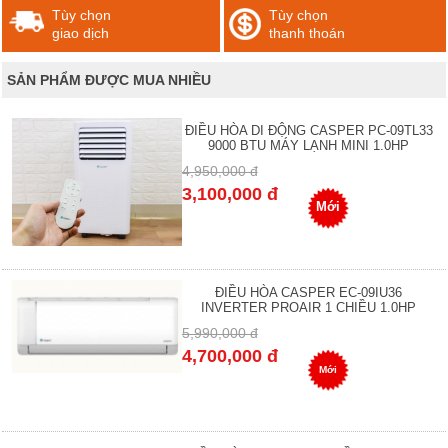
Tùy chọn
Tùy chọn
giao dịch
thanh thoán
SẢN PHẨM ĐƯỢC MUA NHIỀU
ĐIỀU HÒA DI ĐỘNG CASPER PC-09TL33
9000 BTU MÁY LẠNH MINI 1.0HP
4,950,000 đ
3,100,000 đ
Mới
ĐIỀU HÒA CASPER EC-09IU36
INVERTER PROAIR 1 CHIỀU 1.0HP
5,990,000 đ
4,700,000 đ
Mới