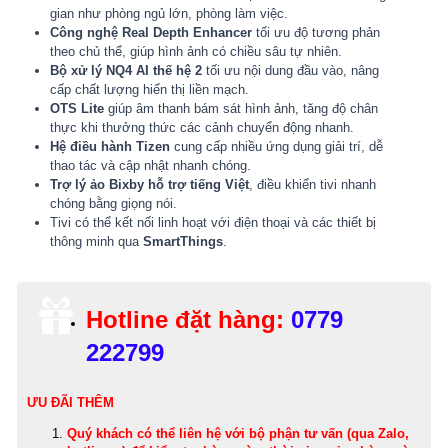
gian như phòng ngủ lớn, phòng làm việc.
Công nghệ Real Depth Enhancer
tối ưu độ tương phản
theo chủ thể, giúp hình ảnh có chiều sâu tự nhiên.
Bộ xử lý NQ4 AI thế hệ 2
tối ưu nội dung đầu vào, nâng
cấp chất lượng hiển thị liền mạch.
OTS Lite
giúp âm thanh bám sát hình ảnh, tăng độ chân
thực khi thưởng thức các cảnh chuyển động nhanh.
Hệ điều hành Tizen
cung cấp nhiều ứng dụng giải trí, dễ
thao tác và cập nhật nhanh chóng.
Trợ lý ảo Bixby hỗ trợ tiếng Việt
, điều khiển tivi nhanh
chóng bằng giọng nói.
Tivi có thể kết nối linh hoạt với điện thoại và các thiết bị
thông minh qua
SmartThings
.
Hotline đặt hàng:
0779
222799
ƯU ĐÃI THÊM
Quý khách có thể
liên hệ với bộ phận tư vấn (qua Zalo,