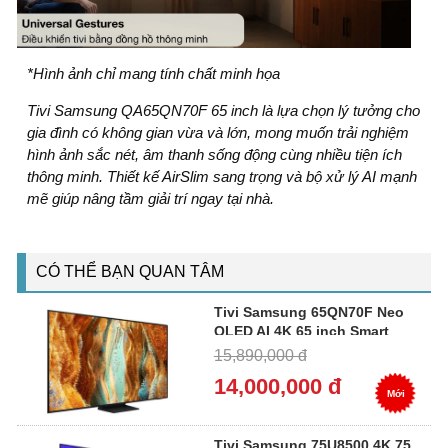
*Hình ảnh chỉ mang tính chất minh họa
Tivi Samsung QA65QN70F 65 inch là lựa chọn lý tưởng cho
gia đình có không gian vừa và lớn, mong muốn trải nghiệm
hình ảnh sắc nét, âm thanh sống động cùng nhiều tiện ích
thông minh. Thiết kế AirSlim sang trọng và bộ xử lý AI mạnh
mẽ giúp nâng tầm giải trí ngay tại nhà.
CÓ THỂ BẠN QUAN TÂM
Tivi Samsung 65QN70F Neo
QLED AI 4K 65 inch Smart
15,890,000 đ
14,000,000 đ
Mới
Tivi Samsung 75U8500 4K 75