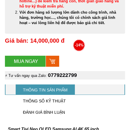
hotline...) để kiểm tra hàng còn, thời gian giao hàng và
hỗ trợ kỹ thuật miễn phí
.
Với đơn hàng số lượng lớn dành cho công trình, nhà
hàng, trường học..., chúng tôi có chính sách giá linh
hoạt – vui lòng liên hệ để được báo giá chi tiết.
Giá bán: 14,000,000 đ
-14%
0779222799
⚡ Tư vấn ngay qua Zalo:
THÔNG TIN SẢN PHẨM
THÔNG SỐ KỸ THUẬT
ĐÁNH GIÁ BÌNH LUẬN
Smart Tivi Neo QLED Samsung AI 4K 65 inch