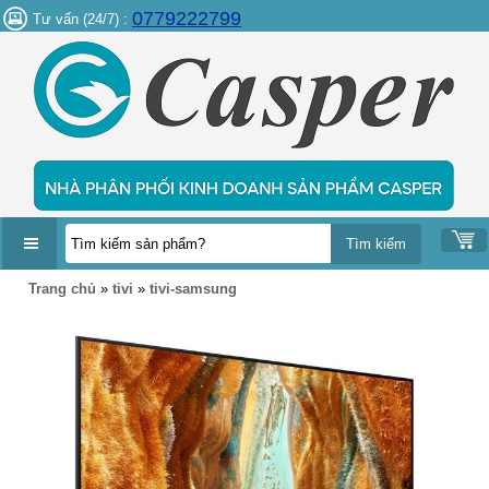
0779222799
Tư vấn (24/7) :
DANH
Trang chủ
»
tivi
»
tivi-samsung
MỤC
SẢN
PHẨM