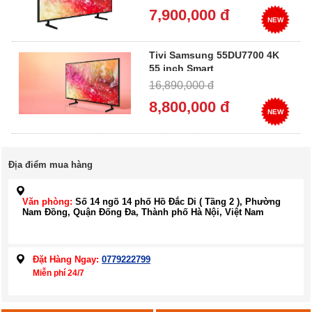
7,900,000 đ
NEW
Tivi Samsung 55DU7700 4K
55 inch Smart
16,890,000 đ
8,800,000 đ
NEW
Địa điểm mua hàng
Văn phòng:
Số 14 ngõ 14 phố Hồ Đắc Di ( Tầng 2 ), Phường
Nam Đồng, Quận Đống Đa, Thành phố Hà Nội, Việt Nam
Đặt Hàng Ngay:
0779222799
Miễn phí 24/7