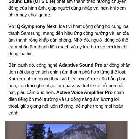
Sound Lite (OTS Lite)
phát âm thanh theo hướng chuyển
động của hình ảnh, giúp người dùng nhập vai hơn khi xem
phim hay chơi game.
Với
Q-Symphony Next
, loa tivi hoạt động đồng bộ cùng loa
thanh Samsung, mang đến hiệu ứng cộng hưởng và lan tỏa
âm thanh rộng khắp căn phòng. Nhờ đó, người dùng có thể
cảm nhận âm thanh liền mạch và uy lực hơn so với khi chỉ
dùng loa tivi.
Bên cạnh đó, công nghệ
Adaptive Sound Pro
tự động phân
tích nội dung và tinh chỉnh âm thanh phù hợp từng thể loại.
Khi xem phim, giọng thoại và hiệu ứng được cân bằng hài
hòa; còn khi nghe nhạc, âm bass và treble sẽ trở nên nổi
bật, giàu cảm xúc hơn.
Active Voice Amplifier Pro
nhận
diện tiếng ồn môi trường và tự động nâng âm lượng lời
thoại, giúp giọng nói luôn rõ ràng, dễ nghe trong mọi hoàn
cảnh.