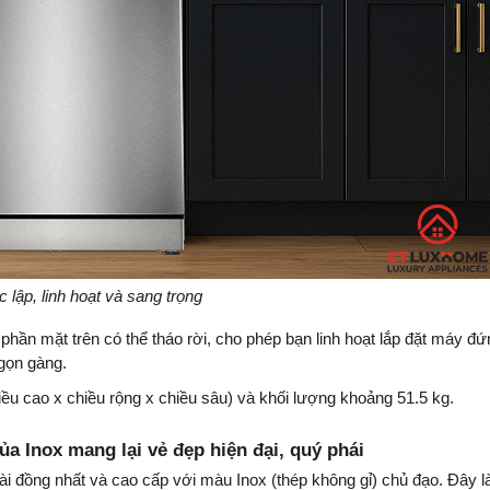
c lập, linh hoạt và sang trọng
hần mặt trên có thể tháo rời, cho phép bạn linh hoạt lắp đặt máy đứ
gọn gàng.
u cao x chiều rộng x chiều sâu) và khối lượng khoảng 51.5 kg.
ủa Inox mang lại vẻ đẹp hiện đại, quý phái
đồng nhất và cao cấp với màu Inox (thép không gỉ) chủ đạo. Đây l