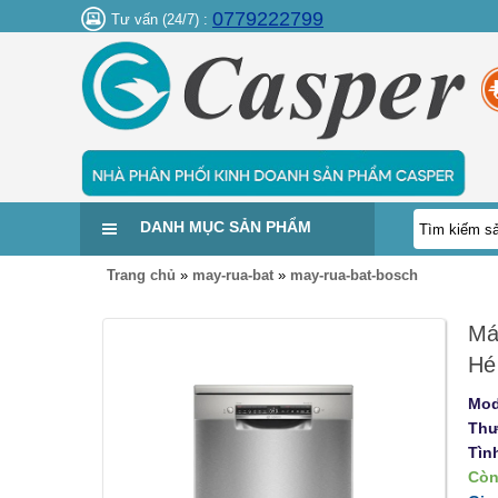
0779222799
Tư vấn (24/7) :
DANH MỤC SẢN PHẨM
Trang chủ
»
may-rua-bat
»
may-rua-bat-bosch
Má
Hé
Mod
Thư
Tìn
Còn