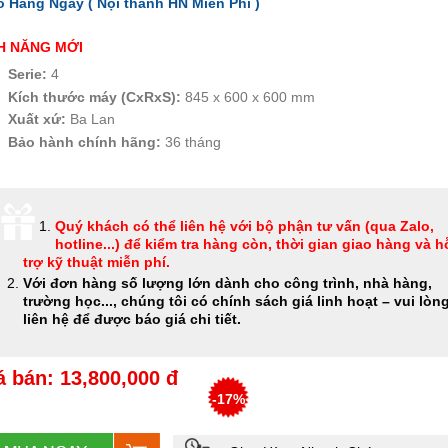
o Hàng Ngay ( Nội thành HN
Miễn Phí
)
H NĂNG MỚI
Serie:
4
Kích thước máy (CxRxS):
845 x 600 x 600 mm
Xuất xứ:
Ba Lan
Bảo hành chính hãng:
36 tháng
Quý khách có thể
liên hệ với bộ phận tư vấn (qua Zalo,
hotline...) để kiểm tra hàng còn, thời gian giao hàng và h
trợ kỹ thuật miễn phí
.
Với đơn hàng số lượng lớn dành cho công trình, nhà hàng,
trường học..., chúng tôi có chính sách giá linh hoạt – vui lòn
liên hệ để được báo giá chi tiết.
á bán: 13,800,000 đ
-17%