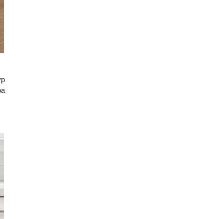
ớp
òa