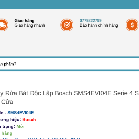
Giao hàng
0779222799
Giao hàng nhanh
Bảo hành chính hãng
y Rửa Bát Độc Lập Bosch SMS4EVI04E Serie 4 S
 Cửa
el:
SMS4EVI04E
ơng hiệu:
Bosch
h trạng:
Mới
 hàng