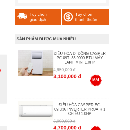
Tùy chọn
Tùy chọn
giao dịch
thanh thoán
SẢN PHẨM ĐƯỢC MUA NHIỀU
ĐIỀU HÒA DI ĐỘNG CASPER
PC-09TL33 9000 BTU MÁY
LẠNH MINI 1.0HP
4,950,000 đ
ỗ
3,100,000 đ
Mới
g
ĐIỀU HÒA CASPER EC-
09IU36 INVERTER PROAIR 1
CHIỀU 1.0HP
5,990,000 đ
4,700,000 đ