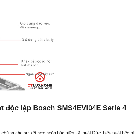
bát độc lập Bosch SMS4EVI04E Serie 4
hứng cho sự kết hợp hoàn hảo giữa kỹ thuật Đức, hiệu suất bền bỉ