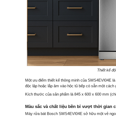
Thiết kế độ
Một ưu điểm thiết kế thông minh của SMS4EVI04E là p
độc lập hoặc lắp âm vào hộc tủ bếp có sẵn một cách 
Kích thước của sản phẩm là 845 x 600 x 600 mm (chiề
Màu sắc và chất liệu bền bỉ vượt thời gian c
Máy rửa bát Bosch SMS4EVI04E sở hữu một vẻ ngoài 