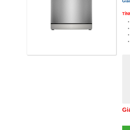
Gia
TÍN
Gi