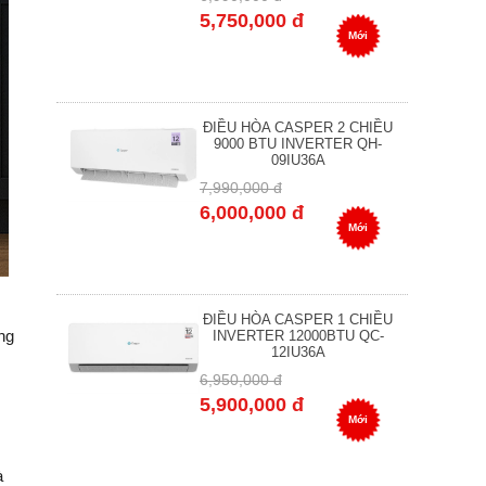
5,750,000 đ
Mới
ĐIỀU HÒA CASPER 2 CHIỀU
9000 BTU INVERTER QH-
09IU36A
7,990,000 đ
6,000,000 đ
Mới
ĐIỀU HÒA CASPER 1 CHIỀU
ng
INVERTER 12000BTU QC-
12IU36A
6,950,000 đ
5,900,000 đ
Mới
à